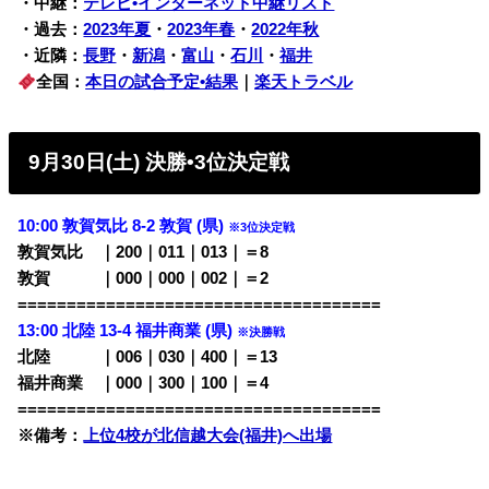
・中継：
テレビ•インターネット中継リスト
・過去：
2023年夏
・
2023年春
・
2022年秋
・近隣：
長野
・
新潟
・
富山
・
石川
・
福井
全国：
本日の試合予定•結果
｜
楽天トラベル
9月30日(土) 決勝•3位決定戦
10:00 敦賀気比 8-2 敦賀 (県)
※3位決定戦
敦賀気比 ｜200｜011｜013｜＝8
敦賀 ｜000｜000｜002｜＝2
=====================================
13:00 北陸 13-4 福井商業 (県)
※決勝戦
北陸 ｜006｜030｜400｜＝13
福井商業 ｜000｜300｜100｜＝4
=====================================
※備考：
上位4校が北信越大会(福井)へ出場