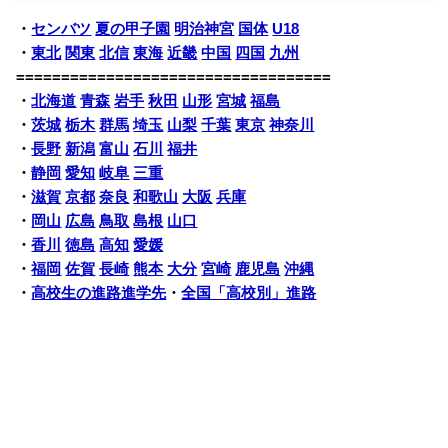
・
センバツ
夏の甲子園
明治神宮
国体
U18
・
東北
関東
北信
東海
近畿
中国
四国
九州
===================================
・
北海道
青森
岩手
秋田
山形
宮城
福島
・
茨城
栃木
群馬
埼玉
山梨
千葉
東京
神奈川
・
長野
新潟
富山
石川
福井
・
静岡
愛知
岐阜
三重
・
滋賀
京都
奈良
和歌山
大阪
兵庫
・
岡山
広島
鳥取
島根
山口
・
香川
徳島
高知
愛媛
・
福岡
佐賀
長崎
熊本
大分
宮崎
鹿児島
沖縄
・
高校生の進路進学先
・
全国「高校別」進路