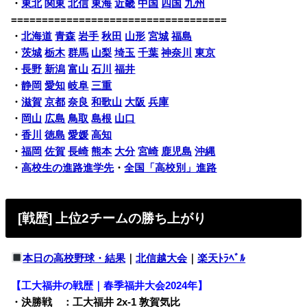
・
東北
関東
北信
東海
近畿
中国
四国
九州
===================================
・
北海道
青森
岩手
秋田
山形
宮城
福島
・
茨城
栃木
群馬
山梨
埼玉
千葉
神奈川
東京
・
長野
新潟
富山
石川
福井
・
静岡
愛知
岐阜
三重
・
滋賀
京都
奈良
和歌山
大阪
兵庫
・
岡山
広島
鳥取
島根
山口
・
香川
徳島
愛媛
高知
・
福岡
佐賀
長崎
熊本
大分
宮崎
鹿児島
沖縄
・
高校生の進路進学先
・
全国「高校別」進路
[戦歴] 上位2チームの勝ち上がり
本日の高校野球・結果
｜
北信越大会
｜
楽天ﾄﾗﾍﾞﾙ
【工大福井の戦歴｜春季福井大会2024年】
・決勝戦 ：工大福井 2x-1 敦賀気比