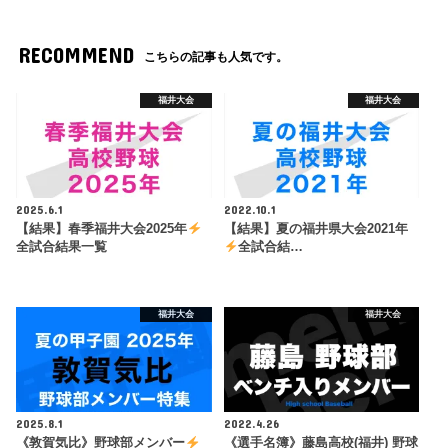
RECOMMEND
こちらの記事も人気です。
福井大会
福井大会
2025.6.1
2022.10.1
【結果】春季福井大会2025年
【結果】夏の福井県大会2021年
全試合結果一覧
全試合結…
福井大会
福井大会
2025.8.1
2022.4.26
《敦賀気比》野球部メンバー
《選手名簿》藤島高校(福井) 野球