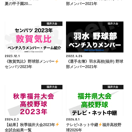
夏の甲子園20…
部メンバー2021年
福井大会
福井大会
2023.12.1
2022.4.26
《敦賀気比》野球部メンバー
《選手名簿》羽水高校(福井) 野球
センバツ2023年
部メンバー2021年
福井大会
福井大会
2024.2.3
2026.8.1
【結果】秋季福井大会2023年
テレビ•ネット中継
福井高校野
全試合結果一覧
球2026年