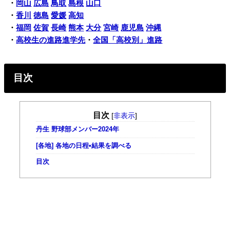
・
岡山
広島
鳥取
島根
山口
・
香川
徳島
愛媛
高知
・
福岡
佐賀
長崎
熊本
大分
宮崎
鹿児島
沖縄
・
高校生の進路進学先
・
全国「高校別」進路
目次
目次
[
非表示
]
丹生 野球部メンバー2024年
[各地] 各地の日程•結果を調べる
目次