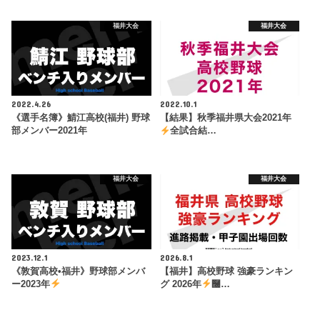
福井大会
福井大会
2022.4.26
2022.10.1
《選手名簿》鯖江高校(福井) 野球
【結果】秋季福井県大会2021年
部メンバー2021年
全試合結…
福井大会
福井大会
2023.12.1
2026.8.1
《敦賀高校•福井》野球部メンバ
【福井】高校野球 強豪ランキン
ー2023年
グ 2026年
࿠…