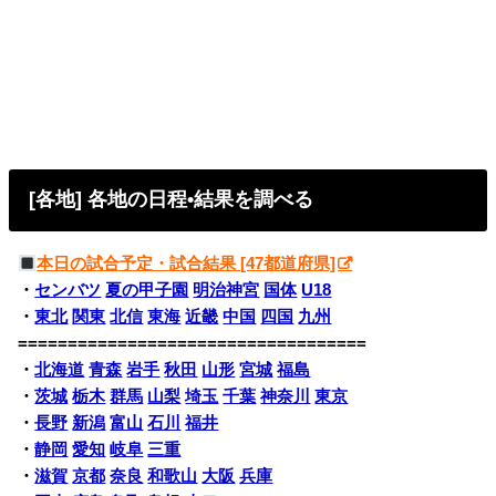
[各地] 各地の日程•結果を調べる
本日の試合予定・試合結果 [47都道府県]
・
センバツ
夏の甲子園
明治神宮
国体
U18
・
東北
関東
北信
東海
近畿
中国
四国
九州
===================================
・
北海道
青森
岩手
秋田
山形
宮城
福島
・
茨城
栃木
群馬
山梨
埼玉
千葉
神奈川
東京
・
長野
新潟
富山
石川
福井
・
静岡
愛知
岐阜
三重
・
滋賀
京都
奈良
和歌山
大阪
兵庫