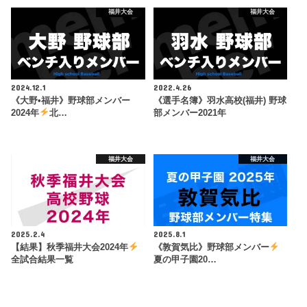
福井大会
福井大会
2024.12.1
2022.4.26
《大野•福井》野球部メンバー
《選手名簿》羽水高校(福井) 野球
2024年
北…
部メンバー2021年
福井大会
福井大会
2025.2.4
2025.8.1
【結果】秋季福井大会2024年
《敦賀気比》野球部メンバー
全試合結果一覧
夏の甲子園20…