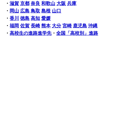
・
滋賀
京都
奈良
和歌山
大阪
兵庫
・
岡山
広島
鳥取
島根
山口
・
香川
徳島
高知
愛媛
・
福岡
佐賀
長崎
熊本
大分
宮崎
鹿児島
沖縄
・
高校生の進路進学先
・
全国「高校別」進路