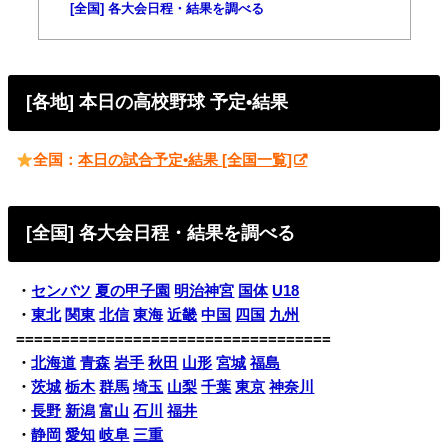
[全国] 各大会日程・結果を調べる
[各地] 本日の高校野球 予定•結果
全国：
本日の試合予定•結果 [全国一覧]
[全国] 各大会日程・結果を調べる
・
センバツ
夏の甲子園
明治神宮
国体
U18
・
東北
関東
北信
東海
近畿
中国
四国
九州
===================================
・
北海道
青森
岩手
秋田
山形
宮城
福島
・
茨城
栃木
群馬
埼玉
山梨
千葉
東京
神奈川
・
長野
新潟
富山
石川
福井
・
静岡
愛知
岐阜
三重