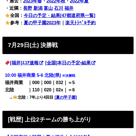
・過去：
2023年春
・
2022年秋
・
2022年夏
・近隣：
長野
新潟
富山
石川
福井
全国：
今日の予定・結果[47都道府県一覧]
参考：
夏の甲子園2023年
｜
楽天ﾄﾗﾍﾞﾙ予約
7月29日(土) 決勝戦
[福井]ｽｺｱ速報
[全国]本日の予定•結果
10:00 福井商業 5-6 北陸(県)
※決勝戦
福井商業 ｜000｜000｜032｜＝5
北陸 ｜110｜020｜02x｜＝6
→
北陸：7年ぶり4回目
[夏の甲子園]
[戦歴] 上位2チームの勝ち上がり