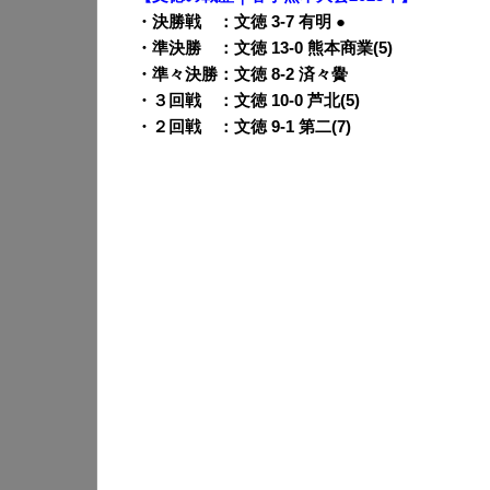
・決勝戦 ：文徳 3-7 有明 ●
・準決勝 ：文徳 13-0 熊本商業(5)
・準々決勝：文徳 8-2 済々黌
・３回戦 ：文徳 10-0 芦北(5)
・２回戦 ：文徳 9-1 第二(7)