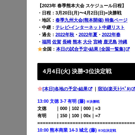
【2023年 春季熊本大会 スケジュール日程】
・日程：3月20日(月)〜4月2日(日)=決勝戦
・地区：
春季九州大会(熊本開催) 特集ページ
・中継：
テレビ•インターネット中継リスト
・過去：
2022年秋
・
2022年夏
・
2022年春
・
福岡
佐賀
長崎
熊本
大分
宮崎
鹿児島
沖縄
全国：
本日の試合予定•結果 [全国一覧集]
4月4日(火) 決勝•3位決定戦
[本日]各地の予定•結果
｜
宿泊(楽天ﾄﾗﾍﾞﾙ)
13:00 文徳 3-7 有明 (藤)
※決勝戦
文徳 ｜000｜102｜000｜=3
有明 ｜150｜100｜00x｜=7
====================================
10:00 熊本商業 14-3 城北 (藤)
※3位決定戦