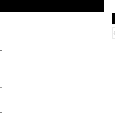
=
=
=