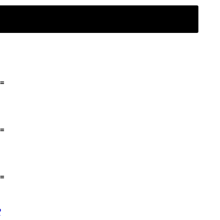
=
=
=