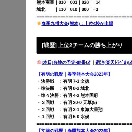
熊本商業｜010｜003｜028｜=14
城北
｜110｜010｜000｜=3
====================================
春季九州大会(熊本)：上位4校が出場
[戦歴] 上位2チームの勝ち上がり
[本日]各地の予定•結果
｜
宿泊(楽天ﾄﾗﾍﾞﾙ)
【有明の戦歴｜春季熊本大会2023年】
・決勝戦 ：有明 7-3 文徳
・準決勝 ：有明 8-2 城北
・準々決勝：有明 4-2 熊本国府
・３回戦 ：有明 20-0 天草(5)
・２回戦 ：有明 2-1 東海大星翔
・１回戦 ：有明 5-0 水俣
====================================
【文徳の戦歴｜春季熊本大会2023年】