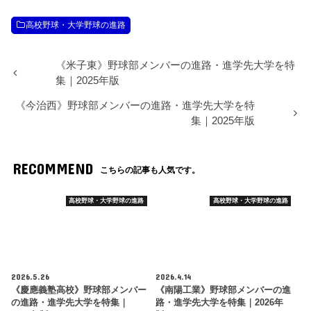
高校野球・大学野球の進路
《米子東》野球部メンバーの進路・進学先大学を特
集｜2025年版
《今治西》野球部メンバーの進路・進学先大学を特
集｜2025年版
RECOMMEND
こちらの記事も人気です。
高校野球・大学野球の進路
高校野球・大学野球の進路
2026.5.26
2026.4.14
《慶應義塾高校》野球部メンバー
《南陽工業》野球部メンバーの進
の進路・進学先大学を特集｜
路・進学先大学を特集｜2026年