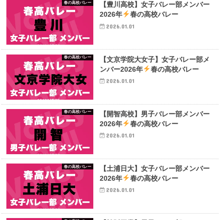
春の高校バレー
【豊川高校】女子バレー部メンバー
2026年
春の高校バレー
2026.01.01
春の高校バレー
【文京学院大女子】女子バレー部メ
ンバー2026年
春の高校バレー
2026.01.01
春の高校バレー
【開智高校】男子バレー部メンバー
2026年
春の高校バレー
2026.01.01
春の高校バレー
【土浦日大】女子バレー部メンバー
2026年
春の高校バレー
2026.01.01