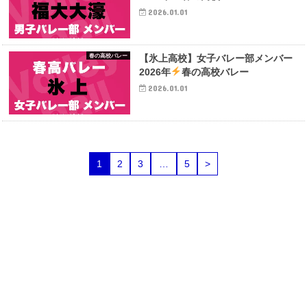
2026.01.01
春の高校バレー
【氷上高校】女子バレー部メンバー
2026年
春の高校バレー
2026.01.01
1
2
3
…
5
>