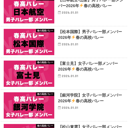
バー2026年
春の高校バレー
2026.01.01
春の高校バレー
【松本国際】男子バレー部メンバー
2026年
春の高校バレー
2026.01.01
春の高校バレー
【富士見】女子バレー部メンバー
2026年
春の高校バレー
2026.01.01
春の高校バレー
【銀河学院】女子バレー部メンバー
2026年
春の高校バレー
2026.01.01
春の高校バレー
【松山東雲】女子バレー部メンバー