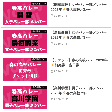
春の高校バレー
【開智高校】女子バレー部メンバー
2026年
春の高校バレー
2026.01.01
春の高校バレー
【鳥栖商業】女子バレー部メンバー
2026年
春の高校バレー
2026.01.01
春の高校バレー
【チケット】春の高校バレー2026年
前売券・当日券
2026.01.01
春の高校バレー
【高川学園】男子バレー部メンバー
2026年
春の高校バレー
2026.01.01