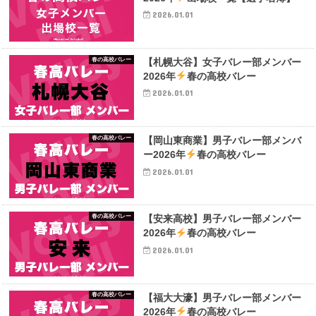
2026.01.01
春の高校バレー
【札幌大谷】女子バレー部メンバー
2026年
春の高校バレー
2026.01.01
春の高校バレー
【岡山東商業】男子バレー部メンバ
ー2026年
春の高校バレー
2026.01.01
春の高校バレー
【安来高校】男子バレー部メンバー
2026年
春の高校バレー
2026.01.01
春の高校バレー
【福大大濠】男子バレー部メンバー
2026年
春の高校バレー