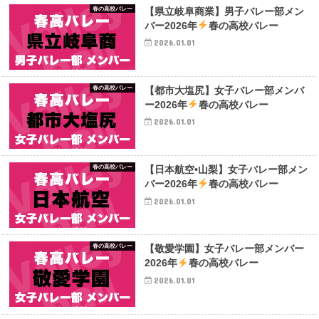
春の高校バレー
【県立岐阜商業】男子バレー部メン
バー2026年
春の高校バレー
2026.01.01
春の高校バレー
【都市大塩尻】女子バレー部メンバ
ー2026年
春の高校バレー
2026.01.01
春の高校バレー
【日本航空•山梨】女子バレー部メン
バー2026年
春の高校バレー
2026.01.01
春の高校バレー
【敬愛学園】女子バレー部メンバー
2026年
春の高校バレー
2026.01.01