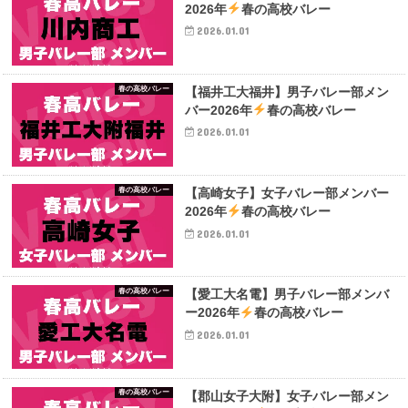
2026年
春の高校バレー
2026.01.01
春の高校バレー
【福井工大福井】男子バレー部メン
バー2026年
春の高校バレー
2026.01.01
春の高校バレー
【高崎女子】女子バレー部メンバー
2026年
春の高校バレー
2026.01.01
春の高校バレー
【愛工大名電】男子バレー部メンバ
ー2026年
春の高校バレー
2026.01.01
春の高校バレー
【郡山女子大附】女子バレー部メン