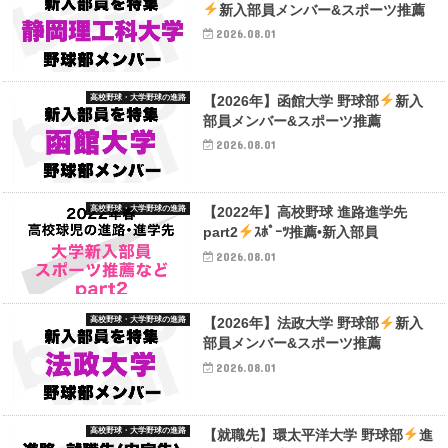
新入部員メンバー&スポーツ推薦
2026.08.01
高校野球・大学野球の進路
【2026年】函館大学 野球部
新入
部員メンバー&スポーツ推薦
2026.08.01
高校野球・大学野球の進路
【2022年】高校野球 進路進学先
part2
ｽﾎﾟｰﾂ推薦•新入部員
2026.08.01
高校野球・大学野球の進路
【2026年】法政大学 野球部
新入
部員メンバー&スポーツ推薦
2026.08.01
高校野球・大学野球の進路
【就職先】環太平洋大学 野球部
進