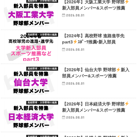
高校野球・大学野球の進路
【2026年】大阪工業大学 野球部
新入部員メンバー&スポーツ推薦
2026.08.01
高校野球・大学野球の進路
【2024年】高校野球 進路進学先
part3
ｽﾎﾟｰﾂ推薦•新入部員
2026.08.01
高校野球・大学野球の進路
【2026年】仙台大学 野球部
新入
部員メンバー&スポーツ推薦
2026.08.01
高校野球・大学野球の進路
【2026年】日本経済大学 野球部
新入部員メンバー&スポーツ推薦
2026.08.01
高校野球・大学野球の進路