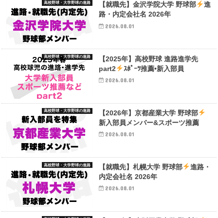
高校野球・大学野球の進路
【就職先】金沢学院大学 野球部
進
路・内定会社名 2026年
2026.08.01
高校野球・大学野球の進路
【2025年】高校野球 進路進学先
part2
ｽﾎﾟｰﾂ推薦•新入部員
2026.08.01
高校野球・大学野球の進路
【2026年】京都産業大学 野球部
新入部員メンバー&スポーツ推薦
2026.08.01
高校野球・大学野球の進路
【就職先】札幌大学 野球部
進路・
内定会社名 2026年
2026.08.01