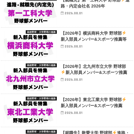
路・内定会社名 2026年
2026.08.01
高校野球・大学野球の進路
【2026年】横浜商科大学 野球部
新入部員メンバー&スポーツ推薦等
2026.08.01
高校野球・大学野球の進路
【2026年】北九州市立大学 野球部
新入部員メンバー&スポーツ推薦
2026.08.01
高校野球・大学野球の進路
【2026年】東北工業大学 野球部
新入部員メンバー&スポーツ推薦
2026.08.01
高校野球・大学野球の進路
【就職先】敬愛大学 野球部
進路・