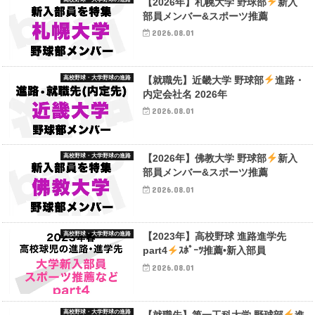
【2026年】札幌大学 野球部
新入
部員メンバー&スポーツ推薦
2026.08.01
高校野球・大学野球の進路
【就職先】近畿大学 野球部
進路・
内定会社名 2026年
2026.08.01
高校野球・大学野球の進路
【2026年】佛教大学 野球部
新入
部員メンバー&スポーツ推薦
2026.08.01
高校野球・大学野球の進路
【2023年】高校野球 進路進学先
part4
ｽﾎﾟｰﾂ推薦•新入部員
2026.08.01
高校野球・大学野球の進路
【就職先】第一工科大学 野球部
進