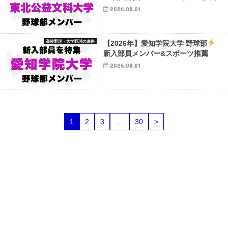
2026.08.01
高校野球・大学野球の進路
【2026年】愛知学院大学 野球部
新入部員メンバー&スポーツ推薦
2026.08.01
1
2
3
…
30
>