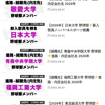
内定会社名 2026年
2026.08.01
高校野球・大学野球の進路
【2026年】日本大学 野球部
新入
部員メンバー&スポーツ推薦
2026.08.01
高校野球・大学野球の進路
【就職先】青森中央学院大学 野球部
進路・内定会社名 2026年
2026.08.01
高校野球・大学野球の進路
【就職先】福岡工業大学 野球部
進
路・内定会社名 2026年
2026.08.01
高校野球・大学野球の進路
【2026年】東京経済大学 野球部