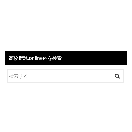
高校野球.online内を検索