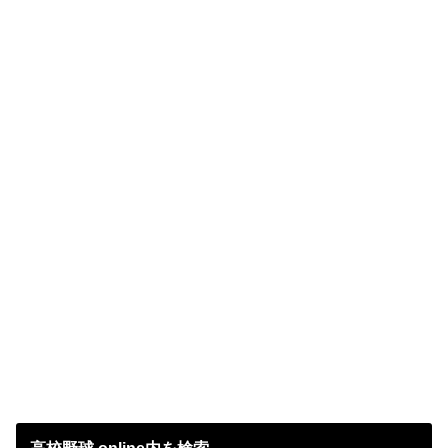
高校野球.online内を検索