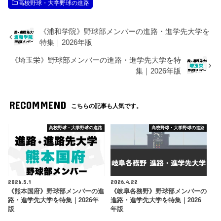
高校野球・大学野球の進路
《浦和学院》野球部メンバーの進路・進学先大学を
特集｜2026年版
《埼玉栄》野球部メンバーの進路・進学先大学を特
集｜2026年版
RECOMMEND
こちらの記事も人気です。
高校野球・大学野球の進路
高校野球・大学野球の進路
2026.5.1
2026.4.22
《熊本国府》野球部メンバーの進
《岐阜各務野》野球部メンバーの
路・進学先大学を特集｜2026年
進路・進学先大学を特集｜2026
版
年版