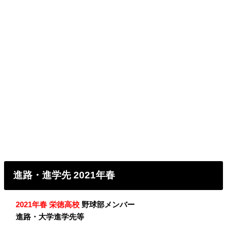
進路・進学先 2021年春
・
2021年春 栄徳高校
野球部メンバー
・
進路・大学進学先等