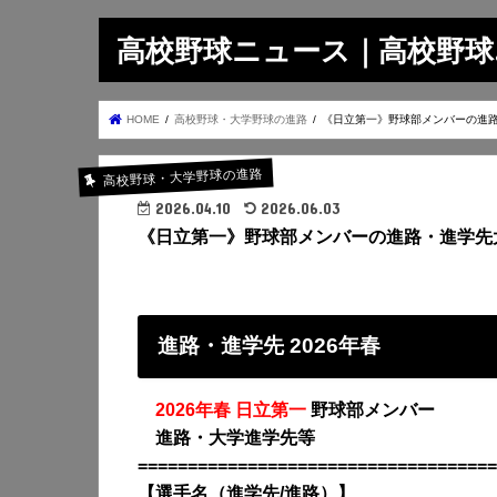
高校野球ニュース｜高校野球.on
HOME
高校野球・大学野球の進路
《日立第一》野球部メンバーの進路
高校野球・大学野球の進路
2026.04.10
2026.06.03
《日立第一》野球部メンバーの進路・進学先大
進路・進学先 2026年春
・
2026年春 日立第一
野球部メンバー
・
進路・大学進学先等
====================================
【選手名（進学先/進路）】