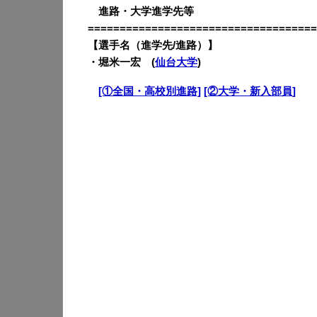
・
進路・大学進学先等
====================================
【選手名（進学先/進路）】
・堀米一宏 (
仙台大学
)
・
[①全国・高校別進路]
[②大学・新入部員]