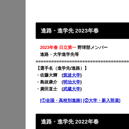
進路・進学先 2023年春
・
2023年春 日立第一
野球部メンバー
・
進路・大学進学先等
====================================
【選手名（進学先/進路）】
・佐藤大輝 (
筑波大学
)
・島抜康介 (
明治大学
)
・廣田直士 (
武蔵大学
)
・
[①全国・高校別進路]
[②大学・新入部員]
進路・進学先 2022年春