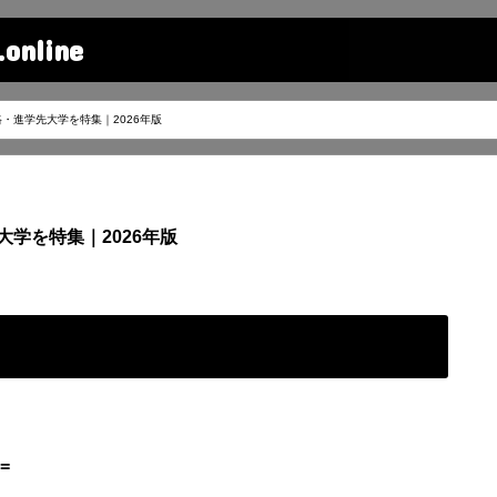
line
・進学先大学を特集｜2026年版
学を特集｜2026年版
=