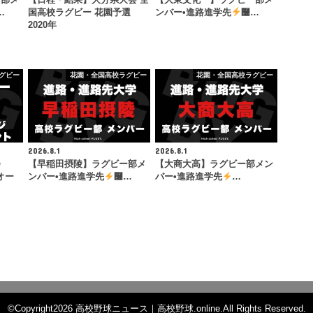
…
国高校ラグビー 花園予選
ンバー•進路進学先
࿠…
2020年
グビー
花園・全国高校ラグビー
花園・全国高校ラグビー
2026.8.1
2026.8.1
会
【早稲田摂陵】ラグビー部メ
【大商大高】ラグビー部メン
オー
ンバー•進路進学先
࿠…
バー•進路進学先
…
©Copyright2026
高校野球ニュース｜高校野球.online
.All Rights Reserved.