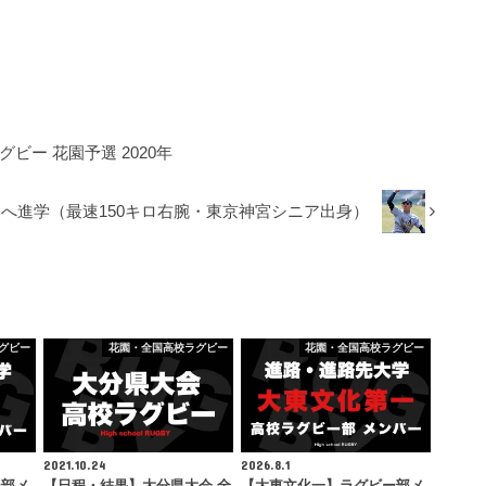
ビー 花園予選 2020年
へ進学（最速150キロ右腕・東京神宮シニア出身）
グビー
花園・全国高校ラグビー
花園・全国高校ラグビー
2021.10.24
2026.8.1
ー部メ
【日程・結果】大分県大会 全
【大東文化一】ラグビー部メ