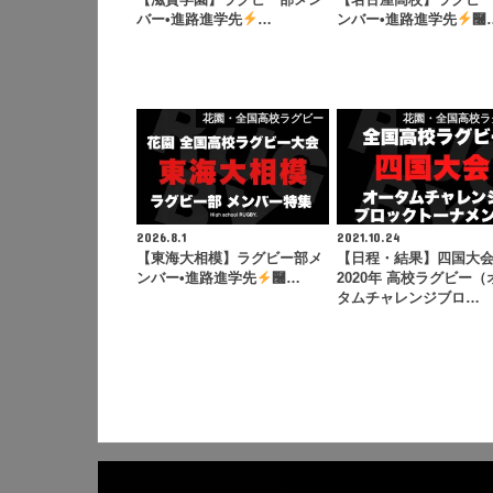
バー•進路進学先
…
ンバー•進路進学先
࿠
花園・全国高校ラグビー
花園・全国高校ラ
2026.8.1
2021.10.24
【東海大相模】ラグビー部メ
【日程・結果】四国大
ンバー•進路進学先
࿠…
2020年 高校ラグビー（
タムチャレンジブロ…