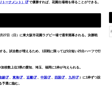
ジトーナメント）
で優勝すれば、花園出場権を得ることができる。
年12月27日（日）に東大阪市花園ラグビー場で通常開幕される。決勝戦
加する。試合数が増えるため、1回戦に限っては5分短い25分ハーフで行
で参加校数上位3県の愛知、埼玉、福岡に1枠が与えられる。
信越
、
東海
、
近畿
、
中国
、
四国
、
九州
）に1枠ずつ設
る予選に臨む。