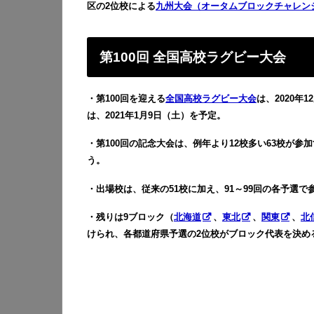
区の2位校による
九州大会（オータムブロックチャレン
第100回 全国高校ラグビー大会
・第100回を迎える
全国高校ラグビー大会
は、2020
は、2021年1月9日（土）を予定。
・第100回の記念大会は、例年より12校多い63校が参
う。
・出場校は、従来の51校に加え、91～99回の各予選
・残りは9ブロック（
北海道
、
東北
、
関東
、
北
けられ、各都道府県予選の2位校がブロック代表を決め