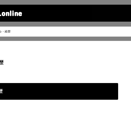
line
ル・経歴
歴
歴