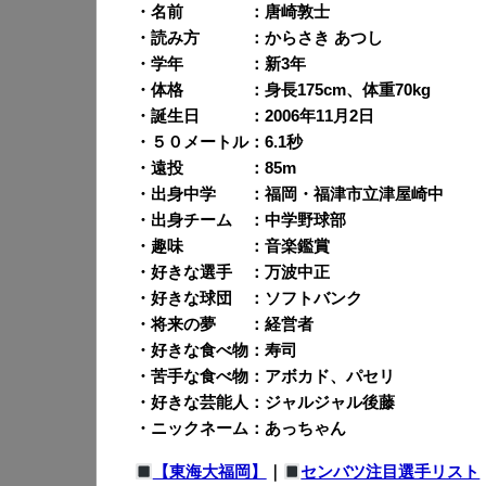
・名前 ：唐崎敦士
・読み方 ：からさき あつし
・学年 ：新3年
・体格 ：身長175cm、体重70kg
・誕生日 ：2006年11月2日
・５０メートル：6.1秒
・遠投 ：85m
・出身中学 ：福岡・福津市立津屋崎中
・出身チーム ：中学野球部
・趣味 ：音楽鑑賞
・好きな選手 ：万波中正
・好きな球団 ：ソフトバンク
・将来の夢 ：経営者
・好きな食べ物：寿司
・苦手な食べ物：アボカド、パセリ
・好きな芸能人：ジャルジャル後藤
・ニックネーム：あっちゃん
【東海大福岡】
｜
センバツ注目選手リスト