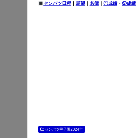
センバツ日程
｜
展望
｜
名簿
｜
①成績
・
②成績
センバツ甲子園2024年