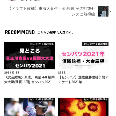
【ドラフト候補】東海大菅生 小山凌暉 その打撃セ
ンスに熱視線
RECOMMEND
こちらの記事も人気です。
センバツ甲子園2021年
センバツ甲子園2021年
2021.10.25
2025.1.1
《試合結果》具志川商業 4-8 福岡
【センバツ】選抜優勝候補予想ア
大大濠(延長11回) センバツ2021
ンケート2021年
センバツ甲子園2021年
センバツ甲子園2021年