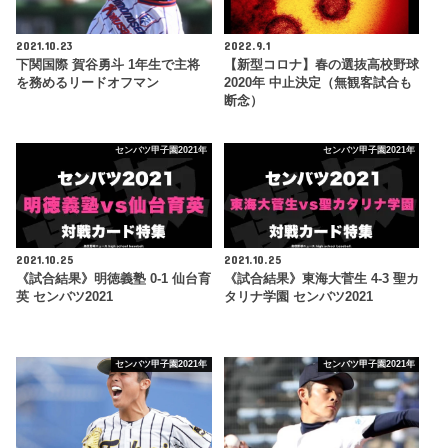
2021.10.23
2022.9.1
下関国際 賀谷勇斗 1年生で主将
【新型コロナ】春の選抜高校野球
を務めるリードオフマン
2020年 中止決定（無観客試合も
断念）
センバツ甲子園2021年
センバツ甲子園2021年
2021.10.25
2021.10.25
《試合結果》明徳義塾 0-1 仙台育
《試合結果》東海大菅生 4-3 聖カ
英 センバツ2021
タリナ学園 センバツ2021
センバツ甲子園2021年
センバツ甲子園2021年