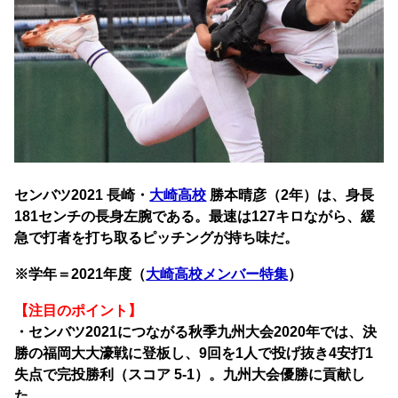
センバツ2021 長崎・
大崎高校
勝本晴彦（2年）は、身長
181センチの長身左腕である。最速は127キロながら、緩
急で打者を打ち取るピッチングが持ち味だ。
※学年＝2021年度（
大崎高校メンバー特集
）
【注目のポイント】
・センバツ2021につながる秋季九州大会2020年では、決
勝の福岡大大濠戦に登板し、9回を1人で投げ抜き4安打1
失点で完投勝利（スコア 5-1）。九州大会優勝に貢献し
た。