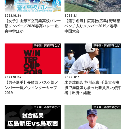
2021.10.24
2022.1.1
【女子】山形市立商業高校バレー
【選手名簿】広高校(広島) 野球部
部メンバー／2020春高バレー 出
ベンチ入りメンバー2019／春季
身中学ほか
中国大会
甲子園・高校野球など
甲子園・高校野球など
2021.10.24
2022.12.1
【男子選手】長崎西 バスケ部メ
木更津総合 芦川正真 千葉大会決
ンバー一覧／ウィンターカップ
勝で満塁弾も放った勝負強い好打
2019
者｜出身・経歴
甲子園・高校野球など
甲子園・高校野球など