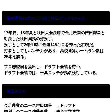
高校通算25本の二刀流｜秋田ビッグ4の一人
17年夏、18年夏と秋田大会決勝で金足農業の吉田輝星と
対決した秋田屈指の好投手。
投手として2年生時に最速146キロを誇った右腕だ。
打者としてもパンチ力があり、高校通算ホームラン数は
25本を誇る。
プロ志望届を提出し、ドラフト会議を待つ。
ドラフト会議では、千葉ロッテが指名検討している。
秋田BIG４
金足農業のエース吉田輝星 →ドラフト
由利工のエース佐藤亜蓮 →仙台大学進学