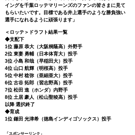
イングを千葉ロッテマリーンズのファンの皆さまに見て
もらいたいです。目標である井上選手のような勝負強い
選手になれるように頑張ります」
＜ロッテ＞ドラフト結果一覧
◆支配下
1位 藤原 恭大（大阪桐蔭高）外野手
2位 東妻 勇輔（日本体育大）投手
3位 小島 和哉（早稲田大）投手
4位 山口 航輝（明桜高）投手
5位 中村 稔弥（亜細亜大）投手
6位 古谷 拓郎（習志野高）投手
7位 松田 進（ホンダ）内野手
8位 土居 豪人（松山聖稜高）投手
以降 選択終了
◆育成
1位 鎌田 光津希（徳島インディゴソックス）投手
「スポンサーリンク」