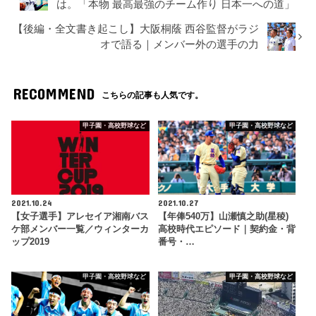
は。「本物 最高最強のチーム作り 日本一への道」
【後編・全文書き起こし】大阪桐蔭 西谷監督がラジ
オで語る｜メンバー外の選手の力
RECOMMEND
こちらの記事も人気です。
甲子園・高校野球など
甲子園・高校野球など
2021.10.24
2021.10.27
【女子選手】アレセイア湘南バス
【年俸540万】山瀬慎之助(星稜)
ケ部メンバー一覧／ウィンターカ
高校時代エピソード｜契約金・背
ップ2019
番号・…
甲子園・高校野球など
甲子園・高校野球など