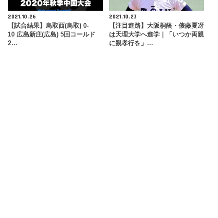
2021.10.26
2021.10.23
【試合結果】鳥取西(鳥取) 0-
【注目進路】大阪桐蔭・俵藤夏冴
10 広島新庄(広島) 5回コールド
は天理大学へ進学｜「いつか両親
2…
に親孝行を」…