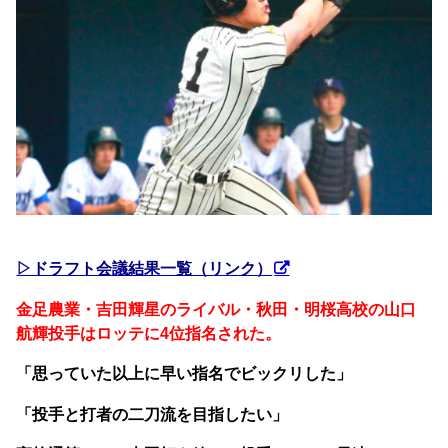
▷ドラフト会議結果一覧（リンク）
金足農業・吉田輝星のライバル・秋田・明桜高校の山口
航輝投手はロッテに4位指名された。
「思っていた以上に早い指名でビックリした」
「投手と打者の二刀流を目指したい」