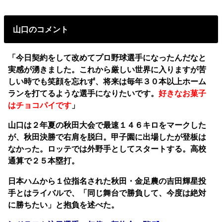
山口のコメント
「今日契約をして改めてプロ野球選手になったんだなと
実感が湧きました。これから厳しい世界に入りますが苦
しい時でも笑顔を忘れず、将来は毎年３０本以上ホーム
ランを打てるような選手になりたいです。
好きなお菓子
はチョコパイです
」
山口は２年夏の秋田大会で最速１４６キロをマークした
が、秋田決勝で右肩を脱臼。甲子園に出場したが登板は
なかった。ロッテでは外野手としてスタートする。高校
通算で２５本塁打。
日本ハムから１位指名された秋田・金足農の吉田輝星投
手とはライバルで、「同じ舞台で勝負して、今度は絶対
に勝ちたい」と抱負を述べた。