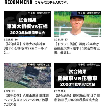
RECOMMEND
こちらの記事も人気です。
甲子園・高校野球など
甲子園・高校野球など
2021.10.26
2021.10.23
【試合結果】東海大相模(神奈
【ドラフト候補】樟南 松本晴は
川) 7-0 石橋(栃木) 7回コールド
亜細亜大学へ進学｜1試合20奪三
2…
振、最速1…
甲子園・高校野球など
甲子園・高校野球など
2022.1.1
2021.11.2
【選手名簿】八重山農林 野球部
【試合結果】鶴岡東(山形) 2-7 花
ベンチ入りメンバー2019／秋季
巻東(岩手) 2020年秋季東北大会
九州大会