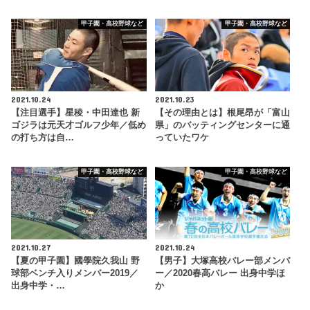
甲子園・高校野球など
甲子園・高校野球など
2021.10.24
2021.10.23
【注目選手】星稜・中田達也 新
【その理由とは】根尾昂が「富山
ゴジラは元天才ゴルフ少年／低め
県」のバッティングセンターに通
の打ち方は自…
っていたワケ
甲子園・高校野球など
甲子園・高校野球など
2021.10.27
2021.10.24
【夏の甲子園】國學院久我山 野
【男子】大塚高校バレー部メンバ
球部ベンチ入りメンバー2019／
ー／2020春高バレー 出身中学ほ
出身中学・…
か