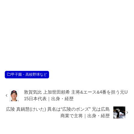
甲子園・高校野球など
敦賀気比 上加世田頼希 主将&エース&4番を担う元U
15日本代表｜出身・経歴
広陵 真鍋慧(けいた) 異名は“広陵のボンズ” 兄は広島
商業で主将｜出身・経歴