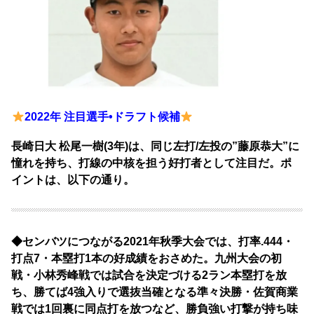
2022年 注目選手•ドラフト候補
長崎日大 松尾一樹(3年)は、同じ左打/左投の”藤原恭大”に
憧れを持ち、打線の中核を担う好打者として注目だ。ポ
イントは、以下の通り。
◆センバツにつながる2021年秋季大会では、打率.444・
打点7・本塁打1本の好成績をおさめた。九
州大会の初
戦・小林秀峰戦では試合を決定づける2ラン本塁打を放
ち、勝てば4強入りで選抜当確となる準々決勝・佐賀商業
戦では1回裏に同点打を放つなど、勝負強い打撃が持ち味