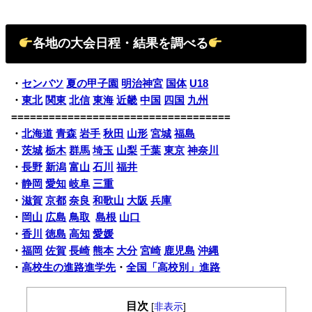
各地の大会日程・結果を調べる
・
センバツ
夏の甲子園
明治神宮
国体
U18
・
東北
関東
北信
東海
近畿
中国
四国
九州
===================================
・
北海道
青森
岩手
秋田
山形
宮城
福島
・
茨城
栃木
群馬
埼玉
山梨
千葉
東京
神奈川
・
長野
新潟
富山
石川
福井
・
静岡
愛知
岐阜
三重
・
滋賀
京都
奈良
和歌山
大阪
兵庫
・
岡山
広島
鳥取
島根
山口
・
香川
徳島
高知
愛媛
・
福岡
佐賀
長崎
熊本
大分
宮崎
鹿児島
沖縄
・
高校生の進路進学先
・
全国「高校別」進路
目次
[
非表示
]