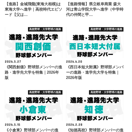
【進路】金城飛龍(東海大相模)は
【進路情報】県立岐阜商業 森大
東海大学へ進学｜高校時代エピソ
河は青山学院大学へ進学（中学時
ード【父は…
代の仲間と甲…
高校野球・大学野球の進路
高校野球・大学野球の進路
2026.5.27
2026.6.20
《関西創価》野球部メンバーの進
《西日本短大附属》野球部メンバ
路・進学先大学を特集｜2026年
ーの進路・進学先大学を特集｜
版
2026年版
高校野球・大学野球の進路
高校野球・大学野球の進路
2026.5.15
2026.2.28
《小倉東》野球部メンバーの進
《知徳高校》野球部メンバーの進