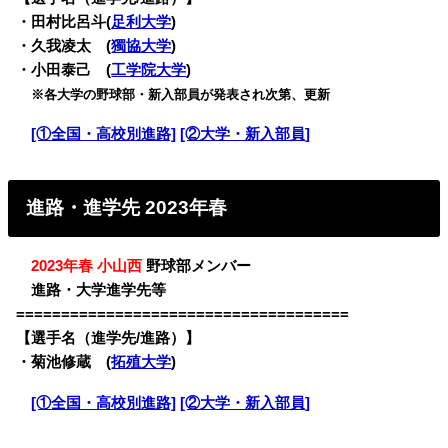
・田村比呂斗(
足利大学
)
・久我凌太 (
獨協大学
)
・小田泰己 (
工学院大学
)
・
※各大学の野球部・新入部員が発表され次第、更新
・
[①全国・高校別進路]
[②大学・新入部員]
進路・進学先 2023年春
・
2023年春 小山西
野球部メンバー
・
進路・大学進学先等
=====================================
【選手名（進学先/進路）】
・菊池修蔵 (
拓殖大学
)
・
[①全国・高校別進路]
[②大学・新入部員]