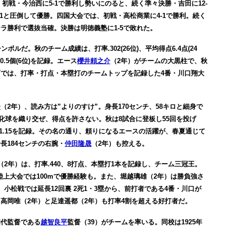
、初戦・今治西に5-1で勝利し勢いにのると、続く準々決勝・吉田に12-
1-1と圧倒して優勝。四国大会では、初戦・高松商業に4-1で勝利。続く
ナラ勝利で選抜当確。決勝は明徳義塾に1-5で敗れた。
ボルだ。秋のチーム成績は、打率.302(26位)、平均得点6.4点(24
数0.5個(6位)を記録。エース
櫻井頼之介
（2年）がチームの大黒柱で、秋
撃面では、打率・打点・本塁打のチームトップを記録した4番・川口翔大
。
介
（2年）、読み方は”よりのすけ”。身長170センチ、58キロと細身で
変化球を織り交ぜ、得点を許さない。秋は8試合に登板し55回を投げ
率1.15を記録。その名の通り、頼りになるエースの活躍が、春夏通じて
長184センチの右腕・
仲田隆晟
（2年）も控える。
（2年）は、打率.440、8打点、本塁打1本を記録し、チーム三冠王。
学陸上大会では100mで優勝経験も。また、堀越璃雄（2年）は勝負強さ
小松戦では延長12回裏 2死1・3塁から、前打者である4番・川口が
高岡唯（2年）と足達遥都（2年）も打率4割を超える好打者だ。
初代監督である
越智良平
監督（39）がチームを率いる。同校は1925年