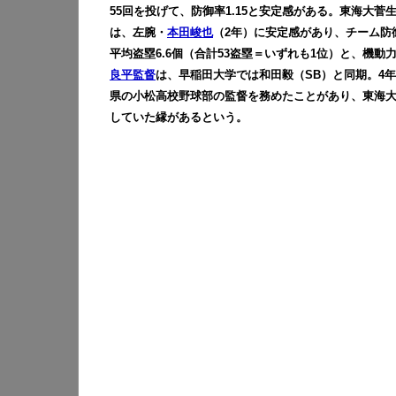
55回を投げて、防御率1.15と安定感がある。東海大
は、左腕・
本田峻也
（2年）に安定感があり、チーム防御率は1
平均盗塁6.6個（合計53盗塁＝いずれも1位）と、機
良平監督
は、早稲田大学では和田毅（SB）と同期。4
県の小松高校野球部の監督を務めたことがあり、東海
していた縁があるという。