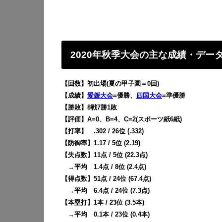
2020年秋季大会の主な成績・デー
【回数】初出場(夏の甲子園＝0回)
【成績】
愛媛大会
=優勝、
四国大会
=準優勝
【勝敗】8戦7勝1敗
【評価】A=0、B=4、C=2(スポーツ紙6紙)
【打率】 .302 / 26位 (.332)
【防御率】1.17 / 5位 (2.19)
【失点数】11点 / 5位 (22.3点)
→平均 1.4点 / 8位 (2.4点)
【得点数】51点 / 24位 (67.4点)
→平均 6.4点 / 24位 (7.3点)
【本塁打】1本 / 23位 (3.5本)
→平均 0.1本 / 23位 (0.4本)