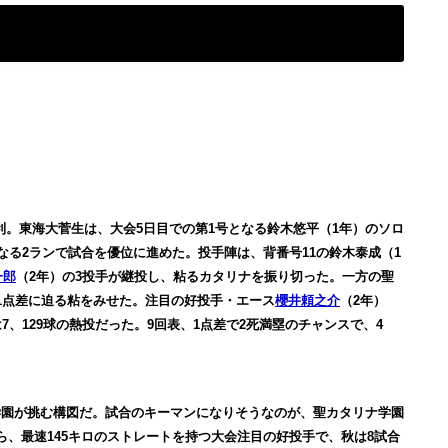
利。東海大菅生は、大会5日目での第1号となる鈴木悠平（1年）のソロ
なる2ランで試合を優位に進めた。投手陣は、背番号11の鈴木泰成（1
一郎
（2年）の3投手が継投し、粘るカタリナを振り切った。一方の聖
1点差に迫る粘をみせた。注目の好投手・エース
櫻井頼之介
（2年）
、129球の熱投だった。9回表、1点差で2死満塁のチャンスで、4
学園が挑む構図だ。試合のキーマンになりそうなのが、聖カタリナ学園
ら、最速145キロのストレートを持つ大会注目の好投手で、秋は8試合