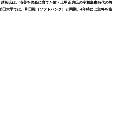
部。越智氏は、済美を強豪に育てた故・上甲正典氏の宇和島東時代の教
稲田大学では、和田毅（ソフトバンク）と同期。4年時には主将を務