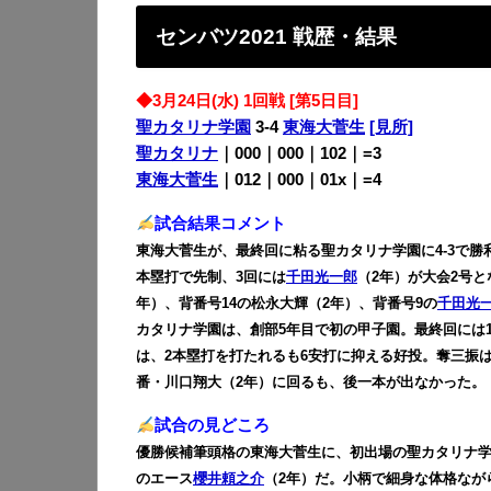
センバツ2021 戦歴・結果
◆3月24日(水) 1回戦 [第5日目]
聖カタリナ学園
3-4
東海大菅生
[見所]
聖カタリナ
｜000｜000｜102｜=3
東海大菅生
｜012｜000｜01x｜=4
試合結果コメント
東海大菅生が、最終回に粘る聖カタリナ学園に4-3で勝
本塁打で先制、3回には
千田光一郎
（2年）が大会2号と
年）、背番号14の松永大輝（2年）、背番号9の
千田光
カタリナ学園は、創部5年目で初の甲子園。最終回には
は、2本塁打を打たれるも6安打に抑える好投。奪三振は7
番・川口翔大（2年）に回るも、後一本が出なかった。
試合の見どころ
優勝候補筆頭格の東海大菅生に、初出場の聖カタリナ
のエース
櫻井頼之介
（2年）だ。小柄で細身な体格なが