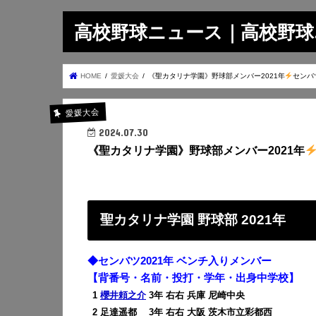
高校野球ニュース｜高校野球.on
HOME
愛媛大会
《聖カタリナ学園》野球部メンバー2021年
センバ
愛媛大会
2024.07.30
《聖カタリナ学園》野球部メンバー2021年
聖カタリナ学園 野球部 2021年
◆センバツ2021年 ベンチ入りメンバー
【背番号・名前・投打・学年・出身中学校】
0
1
櫻井頼之介
3年 右右 兵庫 尼崎中央
0
2 足達遥都 3年 右右 大阪 茨木市立彩都西