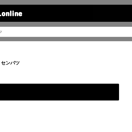
line
ツ
センバツ