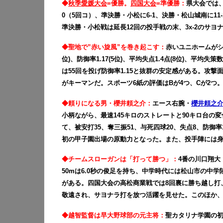
◆
秋季愛媛大会
=優勝。
四国大会
=準優勝：
県大会で
は
0（5回コ）、準決勝・小松に6-1、決勝・松山城南に1
準決勝・小松戦は延長12回の投手戦の末、3x-2のサヨ
◆聖地で”赤い旋風”を巻き起こす：
赤いユニホームがシン
位)、防御率1.17(5位)、平均失点1.4点(8位)、平均失策
は55回を投げ防御率1.15と抜群の安定感がある。攻
がキーマンだ。
スポーツ6紙の評価はBが4つ、Cが2つ
◆頼りになる男・櫻井頼之介：
エース右腕・
櫻井頼之
小柄ながら、最速145キロのストレートと90キロ台の
て、被安打35、奪三振51、与死四球20、失点8、防御
初の甲子園出場の原動力となった。また、投手陣には身
◆チームスローガンは「打って勝つ」：
4番の川口翔大
50mは6.0秒の俊足を持ち、中学時代には松山市の中
がある。四国大会の高松商業戦では8回裏に勝ち越し打、
敬遠され、サヨナラ打を放つ活躍を見せた。このほか、
◆越智監督は早大野球部の元主将：
聖カタリナ学園の