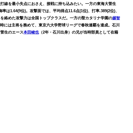
菅生打線を最小失点におさえ、接戦に持ち込みたい。
一方の東海大菅生
.64(9位)。攻撃面では、平均得点11.6点(1位)、打率.389(2位)、
動力を絡めた攻撃力は全国トップクラスだ。一方の
聖カタリナ学園の
越智
年時には主将を務めて、東京六大学野球リーグで春秋連覇を達成。石川
大菅生のエース
本田峻也
（2年・石川出身）の兄が当時部員として在籍