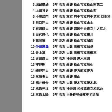
0
3 堀越璃雄 3年 右右 愛媛 松山市立松山南第二
0
4 上田将史 3年 右右 愛媛 松山市立松山西
0
5 小澤武門 3年 右右 東京 府中市立府中第三 ◎主将
0
6 川口翔大 3年 右左 愛媛 松山市立余土
0
7 石川航大 3年 右右 愛媛 四国中央市立川之江北
0
8 田代勝也 3年 右右 愛媛 松山市立鴨川
0
9 高岡唯
3年 左左 愛媛 松山市立城西
10
仲田隆晟
3年 右右 大阪 高槻市立如是
11 井上翼 2年 左左 大阪 高槻市立高槻三
12 疋田昂大 3年 右左 神奈川 厚木玉川
13 守野剛 3年 右右 愛媛 松山市立垣生
14 崎野翔太 2年 右左 愛媛 伊方町立伊方
15 尾崎勇太 3年 右右 愛媛 湯山
16 福井脩介 3年 右左 大阪 茨木市立茨木北
17 桃原光汰 3年 右右 神奈川 相模原市立相武台
18 三原太陽 3年 右右 ※最終登録変更で追加