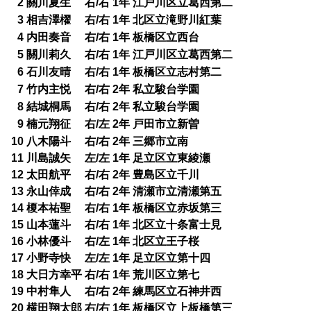
2 關川夏生 右/右 1年 江戸川区立葛西第二
0
3 相吉澤櫂 右/右 1年 北区立滝野川紅葉
0
4 内田奏音 右/右 1年 板橋区立西台
0
5 關川莉久 右/右 1年 江戸川区立葛西第二
0
6 石川友晴 右/右 1年 板橋区立志村第二
0
7 竹内主悦 右/右 2年 私立駿台学園
0
8 結城桐馬 右/右 2年 私立駿台学園
0
9 楠元翔征 右/左 2年 戸田市立新曽
0
10 八木陽斗 右/右 2年 三郷市立南
11 川島誠矢 左/左 1年 足立区立東綾瀬
12 太田航平 右/右 2年 豊島区立千川
13 永山倖成 右/右 2年 清瀬市立清瀬第五
14 榎本祐聖 右/右 1年 板橋区立赤坂第三
15 山本蓮斗 右/右 1年 北区立十条富士見
16 小林優斗 右/左 1年 北区立王子桜
17 小野寺快 左/左 1年 足立区立第十四
18 大日方幸平 右/右 1年 荒川区立第七
19 中村隼人 右/右 2年 練馬区立石神井西
20 横田翔太郎 右/右 1年 板橋区立上板橋第三