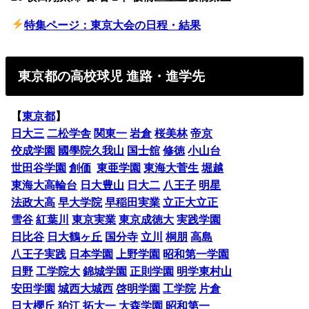
特集ページ：東京大会の日程・結果
東京都の高校球児 進路・進学先
【
東京都
】
日大三
二松学舎
関東一
岩倉
桜美林
帝京
佼成学園
國學院久我山
国士舘
修徳
小山台
世田谷学園
創価
東亜学園
東海大菅生
堀越
東海大高輪台
日大豊山
日大二
八王子
明星
法政大高
早大学院
早稲田実業
立正大立正
雪谷
紅葉川
東京実業
東京成徳大
実践学園
日比谷
日大鶴ヶ丘
国分寺
立川
桐朋
高島
八王子実践
日本学園
上野学園
昭和第一学園
日野
工学院大
錦城学園
正則学園
明学東村山
安田学園
城西大城西
啓明学園
工学院
片倉
日大櫻丘
狛江
拓大一
大森学園
昭和第一