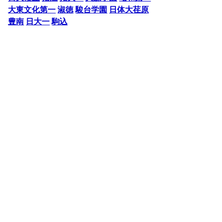
大東文化第一
淑徳
駿台学園
日体大荏原
豊南
日大一
駒込