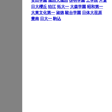
安田学園
城西大城西
啓明学園
工学院
片倉
日大櫻丘
狛江
拓大一
大森学園
昭和第一
大東文化第一
淑徳
駿台学園
日体大荏原
豊南
日大一
駒込