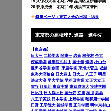
19 久保杉大喜 右/右 2年 品川区立伊藤学園
20 萩原虎優 右/右 1年 横浜市立菅田
特集ページ：東京大会の日程・結果
東京都の高校球児 進路・進学先
【
東京都
】
日大三
二松学舎
関東一
岩倉
桜美林
帝京
佼成学園
國學院久我山
国士舘
修徳
小山台
世田谷学園
創価
東亜学園
東海大菅生
堀越
東海大高輪台
日大豊山
日大二
八王子
明星
法政大高
早大学院
早稲田実業
立正大立正
雪谷
紅葉川
東京実業
東京成徳大
実践学園
日比谷
日大鶴ヶ丘
国分寺
立川
桐朋
高島
八王子実践
日本学園
上野学園
昭和第一学園
日野
工学院大
錦城学園
正則学園
明学東村山