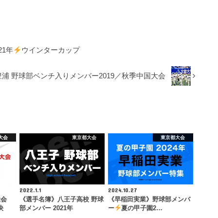
1年
ウインターカップ
浦 野球部ベンチ入りメンバー2019／秋季中国大会
大会
東京都大会
東京都大会
2022.1.1
2024.10.27
大会
《選手名簿》八王子高校 野球
《早稲田実業》野球部メンバ
決
部メンバー 2021年
ー
夏の甲子園2…