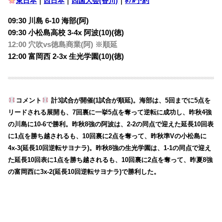
東日本
｜
西日本
｜
四国大会(香川)
｜
ﾎﾃﾙ予約
09:30 川島 6-10 海部(阿)
09:30 小松島高校 3-4x 阿波(10)(徳)
12:00 穴吹vs徳島商業(阿) ※順延
12:00 富岡西 2-3x 生光学園(10)(徳)
コメント
計3試合が開催(1試合が順延)。海部は、5回までに5点を
リードされる展開も、7回裏に一挙5点を奪って逆転に成功し、昨秋4強
の川島に10-6で勝利。昨秋8強の阿波は、2-2の同点で迎えた延長10回表
に1点を勝ち越されるも、10回裏に2点を奪って、昨秋準Vの小松島に
4x-3(延長10回逆転サヨナラ)。昨秋8強の生光学園は、1-1の同点で迎え
た延長10回表に1点を勝ち越されるも、10回裏に2点を奪って、昨夏8強
の富岡西に3x-2(延長10回逆転サヨナラ)で勝利した。