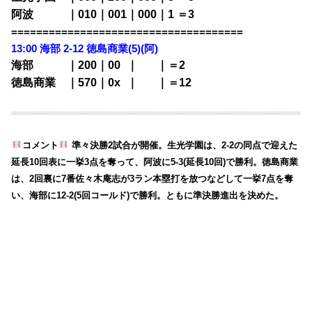
阿波 ｜010｜001｜000｜1 ＝3
=====================================
13:00 海部 2-12
徳島商業(5)(阿)
海部 ｜200｜00
0
｜
000
｜＝2
徳島商業 ｜570｜0x
0
｜
000
｜＝12
コメント
準々決勝2試合が開催。生光学園は、2-2の同点で迎えた
延長10回表に一挙3点を奪って、阿波に5-3(延長10回)で勝利。徳島商業
は、2回裏に7番佐々木庵志が3ラン本塁打を放つなどして一挙7点を奪
い、海部に12-2(5回コールド)で勝利。ともに準決勝進出を決めた。