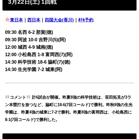
3月22日(土) 1回戦
東日本
｜
西日本
｜
四国大会(香川)
｜
ﾎﾃﾙ予約
09:30 名西 6-2 那賀(徳)
09:30 阿波 10-0 吉野川(5)(阿)
12:00 城西 4-9 城南(徳)
12:00 小松島西 1-8 富岡西(7)(阿)
14:30 科学技術 18-6 脇町(7)(徳)
14:30 生光学園 7-2 城東(阿)
コメント
計6試合が開催。昨夏8強の科学技術は、笹田拓見が3ラ
ン本塁打を放つなど、脇町に18-6(7回コールド)で勝利。昨秋8強の生光
学園は、昨夏4強の城東に7-2で勝利。昨夏8強の富岡西は、小松島西に
8-1(7回コールド)で勝利した。