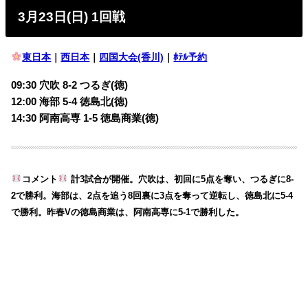
3月23日(日) 1回戦
東日本
｜
西日本
｜
四国大会(香川)
｜
ﾎﾃﾙ予約
09:30 穴吹 8-2 つるぎ(徳)
12:00 海部 5-4 徳島北(徳)
14:30 阿南高専 1-5 徳島商業(徳)
コメント
計3試合が開催。穴吹は、初回に5点を奪い、つるぎに8-
2で勝利。海部は、2点を追う8回裏に3点を奪って逆転し、徳島北に5-4
で勝利。昨春Vの徳島商業は、阿南高専に5-1で勝利した。