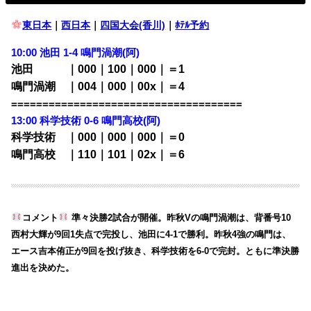
東日本
｜
西日本
｜
四国大会(香川)
｜
ﾎﾃﾙ予約
10:00
池田 1-4 鳴門渦潮(阿)
池田 ｜000｜100｜000｜＝1
鳴門渦潮 ｜004｜000｜00x｜＝4
=====================================
13:00 科学技術 0-6 鳴門高校
(阿)
科学技術 ｜000｜000｜000｜＝0
鳴門高校 ｜110｜101｜02x｜＝6
コメント
準々決勝2試合が開催。昨秋Vの鳴門渦潮は、背番号10
西村大輝が9回1失点で完投し、池田に4-1で勝利。昨秋4強の鳴門は、
エース吉本侑正が9回を投げ抜き、科学技術を6-0で完封。ともに準決勝
進出を決めた。