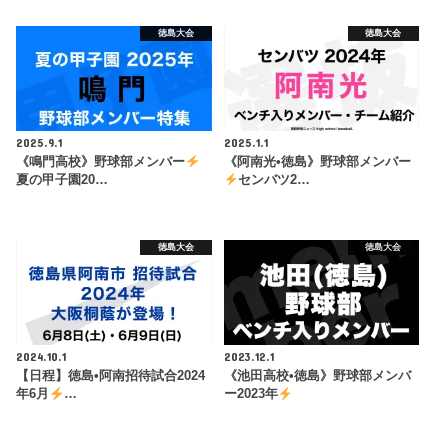
徳島大会
徳島大会
2025.9.1
2025.1.1
《鳴門高校》野球部メンバー
《阿南光•徳島》野球部メンバー
夏の甲子園20…
センバツ2…
徳島大会
徳島大会
2024.10.1
2023.12.1
【日程】徳島•阿南招待試合2024
《池田高校•徳島》野球部メンバ
年6月
…
ー2023年