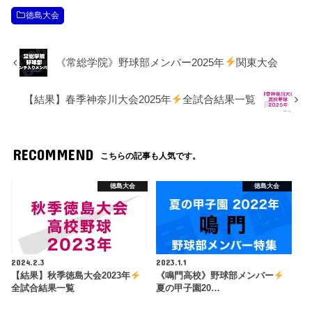
徳島大会
《常総学院》野球部メンバー2025年
関東大会
【結果】春季神奈川大会2025年
全試合結果一覧
RECOMMEND
こちらの記事も人気です。
徳島大会
徳島大会
2024.2.3
2023.1.1
【結果】秋季徳島大会2023年
《鳴門高校》野球部メンバー
全試合結果一覧
夏の甲子園20…