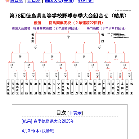
東日本
｜
西日本
｜
四国大会(香川)
｜
ﾎﾃﾙ予約
目次
[
非表示
]
[結果] 春季徳島県大会2025年
4月3日(木) 決勝戦