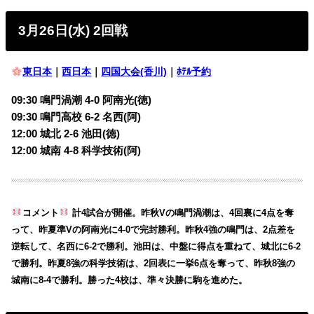
3月26日(水) 2回戦
東日本
｜
西日本
｜
四国大会(香川)
｜
ﾎﾃﾙ予約
09:30 鳴門渦潮 4-0 阿南光(徳)
09:30 鳴門高校 6-2 名西(阿)
12:00 城北 2-6 池田(徳)
12:00 城南 4-8 科学技術(阿)
コメント
計4試合が開催。昨秋Vの鳴門渦潮は、4回裏に4点を奪
って、昨夏準Vの阿南光に4-0で完封勝利。昨秋4強の鳴門は、2点差を
逆転して、名西に6-2で勝利。池田は、中盤に得点を重ねて、城北に6-2
で勝利。昨夏8強の科学技術は、2回表に一挙6点を奪って、昨秋8強の
城南に8-4で勝利。勝った4校は、準々決勝に駒を進めた。