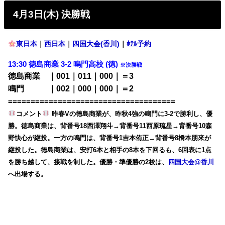
4月3日(木) 決勝戦
東日本
｜
西日本
｜
四国大会(香川)
｜
ﾎﾃﾙ予約
13:30 徳島商業 3-2 鳴門高校 (徳)
※決勝戦
徳島商業 ｜001｜011｜000｜＝3
鳴門 ｜002｜000｜000｜＝2
=====================================
コメント
昨春Vの徳島商業が、昨秋4強の鳴門に3-2で勝利し、優
勝。徳島商業は、背番号18西澤翔斗→背番号11西原琉星→背番号10森
野快心が継投。一方の鳴門は、背番号1吉本侑正→背番号8橋本朋來が
継投した。徳島商業は、安打6本と相手の8本を下回るも、6回表に1点
を勝ち越して、接戦を制した。優勝・準優勝の2校は、
四国大会@香川
へ出場する。