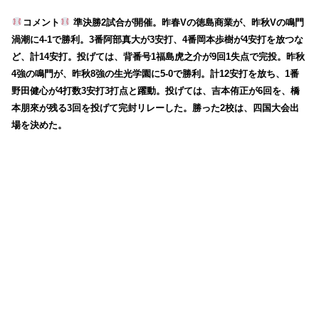
コメント
準決勝2試合が開催。昨春Vの徳島商業が、昨秋Vの鳴門
渦潮に4-1で勝利。3番阿部真大が3安打、4番岡本歩樹が4安打を放つな
ど、計14安打。投げては、背番号1福島虎之介が9回1失点で完投。昨秋
4強の鳴門が、昨秋8強の生光学園に5-0で勝利。計12安打を放ち、1番
野田健心が4打数3安打3打点と躍動。投げては、吉本侑正が6回を、橋
本朋來が残る3回を投げて完封リレーした。勝った2校は、四国大会出
場を決めた。