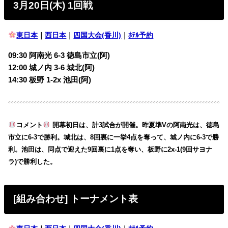
3月20日(木) 1回戦
東日本
｜
西日本
｜
四国大会(香川)
｜
ﾎﾃﾙ予約
09:30 阿南光 6-3 徳島市立(阿)
12:00 城ノ内 3-6 城北(阿)
14:30 板野 1-2x 池田(阿)
コメント
開幕初日は、計3試合が開催。昨夏準Vの阿南光は、徳島
市立に6-3で勝利。城北は、8回裏に一挙4点を奪って、城ノ内に6-3で勝
利。池田は、同点で迎えた9回裏に1点を奪い、板野に2x-1(9回サヨナ
ラ)で勝利した。
[組み合わせ] トーナメント表