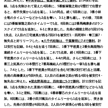
失点に抑えた。
■中央学院は、敬愛学園に6-1で勝利
。計14安打を記
録。1点を先制されて迎えた4回表に、5番飯塚龍之助が2塁打で出塁す
ると、相手失策から1点を返し、1-1の同点。続く5回表には、3番小林
士竜のタイムリーなどから2点を奪い、3-1と勝ち越し。その後、7回表
には5番飯塚龍之助のタイムリーで1点、8回表には2番馬嶋康多の2ラン
スクイズで2点を追加し、6-1と突き放した。先発の桶惺士郎が1回1/3を
1失点、2人目の三宅遼真が残る7回2/3を被安打1・四死球4・奪三振7・
無失点と好リリーフした。
■八千代松陰は、千葉黎明に7-4で勝利
。計
12安打を記録。0-4と4点を追う7回表に、1番下平悠貴と2番矢島陸翔の
連続タイムリーから3点を返し、これで1点差。続く8回表には、1番下
平悠貴のタイムリーから1点を返し、4-4の同点。さらに9回表には、3
番三上拓真のソロ本塁打と7番高橋結人の3塁打から一挙3点を勝ち越
し、7-4とした。1番下平悠貴が同点打を含む5打数2安打3打点と活躍。
先発の高橋優太が5回4失点、2人目の石倉鈴之助が残る4回を被安打4・
無失点に抑えた。
■習志野高校は、四街道に5-3で勝利
。計11安打を記
録。1点を先制された直後の3回裏に、4番中西悠真の2塁打などから3点
を奪い、3-1と逆転。7回裏には、6番林響己のタイムリーから1点を追
加。8回裏には、2番小田川颯汰のタイムリーから1点を追加し、突き放
した。先発の安田塁が6回2失点、2人目の中原瑛心が残る3回を被安打