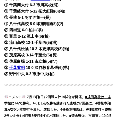
① 千葉商大付 6-3 市川高校(浦)
① 千葉経大付 5-12 拓大紅陵(8)(袖)
① 長狭 5-1 あずさ第一(長)
① 八千代高校 8-0 印旛明誠(8)(ぴ)
② 四街道 6-0 柏井(県)
② 富里 2-12 流山南(6)(柏)
② 流山高校 12-1 千葉西(5)(浦)
② 八千代松陰 10-3 木更津高校(8)(袖)
② 茂原高校 3-14 千葉北(5)(長)
② 佐原白楊 1-11 市立柏(5)(ぴ)
③
千葉黎明
10-0 渋谷教育幕張(6)(県)
③ 野田中央 0-3 市原中央(柏)
コメント
7月13日(日) 2回戦＝計14試合が開催。
■成田高校は、志
学館に7-6で勝利
。4-5と1点を勝ち越された直後の7回裏に、4番松本翔
真が2ラン本塁打を放ち、逆転した。4番松本翔真は、先制2塁打＋逆転
2ランを含む4打数3安打4打点と躍動した。
■習志野は、市川東に10-0(5