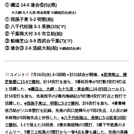
① 磯辺 14-0 連合⑥(5)(県)
※大網•九十九里•東金商業 ※継続試合(続き)
① 我孫子東 5-2 明聖(柏)
② 八千代松陰 5-1 長狭(10)(マ)
② 千葉商大付 3-5 市立柏(柏)
③ 船橋芝山 0-9 西武台千葉(7)(マ)
③ 連合③ 2-6 流経大柏(柏)
※継続試合(終)
コメント
7月16日(水) 2•3回戦＝計21試合が開催。
■君津商は、横
芝敬愛に13-4で勝利
。計14安打を放ち、3番松田隼が5打数3安打4打点
と活躍した。
■磯辺は、大網・九十九里・東金商に14-0(5回コールド)
。
計16安打を放ち、先発投手の2番内海緑紀が5打数4安打3打点と投打で
活躍した。
■我孫子東は、明聖に5-2で勝利
。計6安打を放ち、4番豊崎
信乃助がソロ本塁打を記録。先発の田口悠輝斗が7回2失点、2人目の鈴
木柊翔が2回無失点と好投した。
■八千代松陰は、長狭に5-1(延長10回)
で勝利
。1-1で迎えた10回表、2番矢島陸翔の3塁打、3番下平悠貴のタ
イムリー、5番三上拓真の3塁打から一挙4点を勝ち越した。先発の高橋