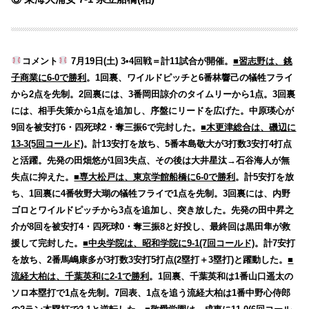
コメント
7月19日(土) 3•4回戦＝計11試合が開催。
■習志野は、銚
子商業に6-0で勝利
。1回裏、ワイルドピッチと6番林響己の犠牲フライ
から2点を先制。2回裏には、3番岡田諒介のタイムリーから1点。3回裏
には、相手失策から1点を追加し、序盤にリードを広げた。中原瑛心が
9回を被安打6・四死球2・奪三振6で完封した。
■木更津総合は、磯辺に
13-3(5回コールド)
。計13安打を放ち、5番本島敬大が3打数3安打4打点
と活躍。先発の田畑悠が1回3失点、その後は大井星汰→石谷海人が無
失点に抑えた。
■専大松戸は、東京学館船橋に6-0で勝利
。計5安打を放
ち、1回裏に4番牧野大瑚の犠牲フライで1点を先制。3回裏には、内野
ゴロとワイルドピッチから3点を追加し、突き放した。先発の田中昇之
介が8回を被安打4・四死球0・奪三振8と好投し、最終回は黒田隼が救
援して完封した。
■中央学院は、昭和学院に9-1(7回コールド)
。計7安打
を放ち、2番馬嶋康多が3打数3安打5打点(2塁打＋3塁打)と躍動した。
■
流経大柏は、千葉英和に2-1で勝利
。1回裏、千葉英和は1番山口遥太の
ソロ本塁打で1点を先制。7回表、1点を追う流経大柏は1番中野心侍郎