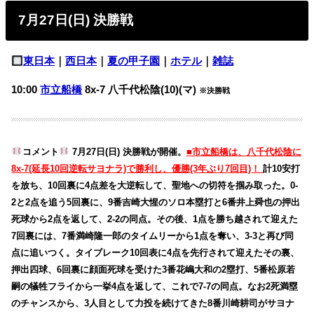
7月27日(日) 決勝戦
東日本
｜
西日本
｜
夏の甲子園
｜
ホテル
｜
雑誌
10:00
市立船橋
8x-7 八千代松陰(10)(マ)
※決勝戦
コメント
7月27日(日) 決勝戦が開催。
■市立船橋は、八千代松陰に
8x-7(延長10回逆転サヨナラ)で勝利し、優勝(3年ぶり7回目)！
計10安打
を放ち、10回裏に4点差を大逆転して、聖地への切符を掴み取った。
0-
2と2点を追う5回裏に、9番吉崎大惺のソロ本塁打と6番井上舜也の押出
死球から2点を返して、2-2の同点。その後、1点を勝ち越されて迎えた
7回裏には、7番満崎隆一郎のタイムリーから1点を奪い、3-3と再び同
点に追いつく。タイブレーク10
回表に4点を先行されて迎えたその裏、
押出四球、6回裏に顔面死球を受けた3番花嶋大和の2塁打、5番松原若
嗣の犠牲フライから一挙4点を返して、これで7-7の同点。なお2死満塁
のチャンスから、3人目として力投を続けてきた8番川崎耕司がサヨナ