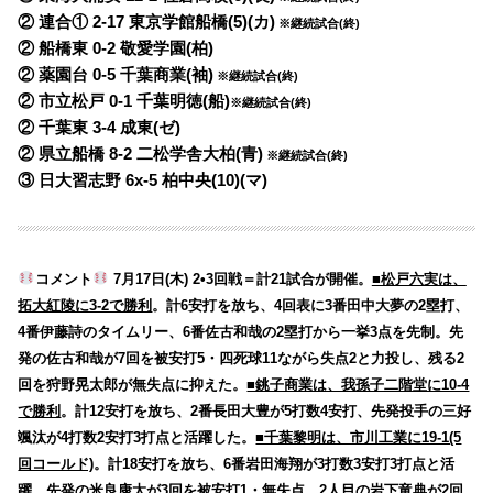
② 連合① 2-17 東京学館船橋(5)(カ)
※継続試合(終)
② 船橋東 0-2 敬愛学園(柏)
② 薬園台 0-5 千葉商業(袖)
※継続試合(終)
② 市立松戸 0-1 千葉明徳(船)
※継続試合(終)
② 千葉東 3-4 成東(ゼ)
② 県立船橋 8-2 二松学舎大柏(青)
※継続試合(終)
③ 日大習志野 6x-5 柏中央(10)(マ)
コメント
7月17日(木) 2•3回戦＝計21試合が開催。
■松戸六実は、
拓大紅陵に3-2で勝利
。計6安打を放ち、4回表に3番田中大夢の2塁打、
4番伊藤詩のタイムリー、6番佐古和哉の2塁打から一挙3点を先制。先
発の佐古和哉が7回を被安打5・四死球11ながら失点2と力投し、残る2
回を狩野晃太郎が無失点に抑えた。
■銚子商業は、我孫子二階堂に10-4
で勝利
。計12安打を放ち、2番長田大豊が5打数4安打、先発投手の三好
颯汰が4打数2安打3打点と活躍した。
■千葉黎明は、市川工業に19-1(5
回コールド)
。計18安打を放ち、6番岩田海翔が3打数3安打3打点と活
躍。先発の米良康太が3回を被安打1・無失点、2人目の岩下竜典が2回