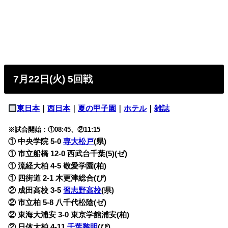
7月22日(火) 5回戦
東日本
｜
西日本
｜
夏の甲子園
｜
ホテル
｜
雑誌
※試合開始：①08:45、②11:15
① 中央学院 5-0
専大松戸
(県)
① 市立船橋 12-0 西武台千葉(5)(ゼ)
① 流経大柏 4-5 敬愛学園(柏)
① 四街道 2-1 木更津総合(ぴ)
② 成田高校 3-5
習志野高校
(県)
② 市立柏 5-8 八千代松陰(ゼ)
② 東海大浦安 3-0 東京学館浦安(柏)
② 日体大柏 4-11
千葉黎明
(ぴ)