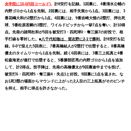
央学院に10-0(5回コールド)
。
計8安打を記録。1回裏に、4番清水公輔の
内野ゴロから1点を先制。2回裏には、相手失策から1点。3回裏には、3
番花嶋大和の2塁打から1点。4回裏には、9番吉崎大惺の2塁打、押出死
球、5番松原若嗣の3塁打、ワイルドピッチから一挙7点を奪い、計10得
点。先発の諸岡杜和が5回を被安打3・四死球0・奪三振7の好投で、相
手打線を零封した。
■八千代松陰は、習志野に2-1で勝利
。計8安打を記
録。0-0で迎えた5回表に、7番高橋結人が2塁打で出塁すると、8番高橋
優太のタイムリーから1点を先制。続く6回表には、3番三上拓真と4番
松森海吏が連打で出塁すると、5番勝部匠亮の内野ゴロから1点を追加
して、計2得点。投手陣は、先発の高橋優太が9回裏途中までを投げ、
被安打6・四死球5・奪三振4・失点1と好投。9回裏に1点を返され、な
お1死3塁の場面からマウンドに上がった2人目の三上拓真がそのピンチ
を抑え、相手に得点を許さなかった。