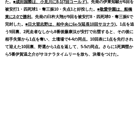
た。
■成田国際は、小見川に8-1(7回コールド)
。先発の伊東知駿が6回を
被安打1・四死球1・奪三振10・失点1と好投した。
■敬愛学園は、船橋
東に2-0で勝利
。先発の臼杵大翔が9回を被安打8・四死球0・奪三振6で
完封した。
■日大習志野は、柏中央に6x-5(延長10回サヨナラ)
。1点を追
う9回裏、2死走者なしから8番後藤康汰が安打で出塁すると、その後に
相手失策から1点を奪い、土壇場で4-4の同点。10回表に1点を先行され
て迎えた10回裏、野選から1点を返して、5-5の同点。さらに1死満塁か
ら5番伊賀温之介がサヨナラタイムリーを放ち、決着をつけた。