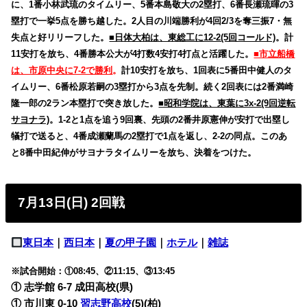
に、1番小林武琉のタイムリー、5番本島敬大の2塁打、6番長瀬琉暉の3
塁打で一挙5点を勝ち越した。2人目の川端勝利が4回2/3を奪三振7・無
失点と好リリーフした。
■日体大柏は、東総工に12-2(5回コールド)
。計
11安打を放ち、4番勝本公大が4打数4安打4打点と活躍した。
■市立船橋
は、市原中央に7-2で勝利
。
計10安打を放ち、1回表に5番田中健人のタ
イムリー、6番松原若嗣の3塁打から3点を先制。続く2回表には2番満崎
隆一郎の2ラン本塁打で突き放した。
■昭和学院は、東葉に3x-2(9回逆転
サヨナラ)
。1-2と1点を追う9回裏、先頭の2番井原憲伸が安打で出塁し
犠打で送ると、4番成瀬蘭馬の2塁打で1点を返し、2-2の同点。このあ
と8番中田紀伸がサヨナラタイムリーを放ち、決着をつけた。
7月13日(日) 2回戦
東日本
｜
西日本
｜
夏の甲子園
｜
ホテル
｜
雑誌
※試合開始：①08:45、②11:15、③13:45
① 志学館 6-7 成田高校(県)
① 市川東 0-10
習志野高校
(5)(柏)