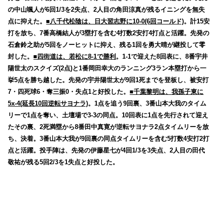
の中山颯人が6回1/3を2失点、2人目の角田涼真が残るイニングを無失
点に抑えた。
■八千代松陰は、日大習志野に10-0(6回コールド)
。計15安
打を放ち、7番高橋結人が3塁打を含む4打数2安打4打点と活躍。先発の
石倉鈴之助が5回をノーヒットに抑え、残る1回を勇大晴が継投して零
封した。
■四街道は、若松に8-1で勝利
。1-1で迎えた8回表に、8番宇井
陽世太のスクイズ(2点)と1番岡田幸大のランニング3ラン本塁打から一
挙5点を勝ち越した。先発の宇井陽世太が9回1死までを登板し、被安打
7・四死球6・奪三振0・失点1と好投した。
■千葉黎明は、我孫子東に
5x-4(延長10回逆転サヨナラ)
。1点を追う9回裏、3番山本大我のタイム
リーで1点を奪い、土壇場で3-3の同点。10回表に1点を先行されて迎え
たその裏、2死満塁から8番田中真寛が逆転サヨナラ2点タイムリーを放
ち、決着。3番山本大我が9回裏の同点タイムリーを含む5打数4安打2打
点と活躍。投手陣は、先発の伊藤星七が4回1/3を3失点、2人目の田代
敬祐が残る5回2/3を1失点と好投した。