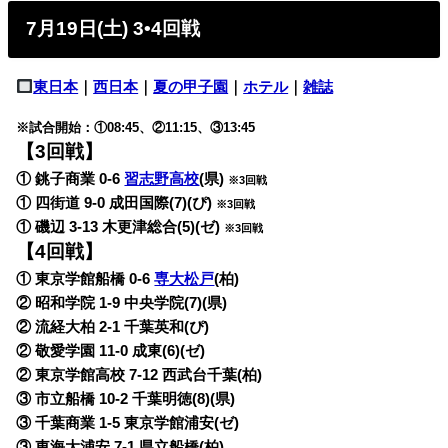
7月19日(土) 3•4回戦
東日本
｜
西日本
｜
夏の甲子園
｜
ホテル
｜
雑誌
※試合開始：①08:45、②11:15、③13:45
【3回戦】
① 銚子商業 0-6
習志野高校
(県)
※3回戦
① 四街道 9-0 成田国際(7)(ぴ)
※3回戦
① 磯辺 3-13 木更津総合(5)(ゼ)
※3回戦
【4回戦】
① 東京学館船橋 0-6
専大松戸
(柏)
② 昭和学院 1-9 中央学院(7)(県)
② 流経大柏 2-1 千葉英和(ぴ)
② 敬愛学園 11-0 成東(6)(ゼ)
② 東京学館高校 7-12 西武台千葉(柏)
③ 市立船橋 10-2 千葉明徳(8)(県)
③ 千葉商業 1-5 東京学館浦安(ゼ)
③ 東海大浦安 7-1 県立船橋(柏)