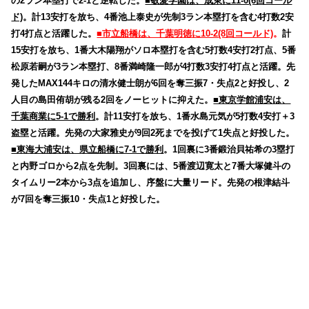
の2ラン本塁打で2-1と逆転した。
■敬愛学園は、成東に11-0(6回コール
ド)
。計13安打を放ち、4番池上泰史が先制3ラン本塁打を含む4打数2安
打4打点と活躍した。
■市立船橋は、千葉明徳に10-2(8回コールド)
。
計
15安打を放ち、1番大木陽翔がソロ本塁打を含む5打数4安打2打点、5番
松原若嗣が3ラン本塁打、8番満崎隆一郎が4打数3安打4打点と活躍。先
発したMAX144キロの清水健士朗が6回を奪三振7・失点2と好投し、2
人目の島田侑胡が残る2回をノーヒットに抑えた。
■東京学館浦安は、
千葉商業に5-1で勝利
。計11安打を放ち、1番水島元気が5打数4安打＋3
盗塁と活躍。先発の大家雅史が9回2死までを投げて1失点と好投した。
■東海大浦安は、県立船橋に7-1で勝利
。1回裏に3番鍛治貝祐希の3塁打
と内野ゴロから2点を先制。3回裏には、5番渡辺寛太と7番大塚健斗の
タイムリー2本から3点を追加し、序盤に大量リード。先発の根津結斗
が7回を奪三振10・失点1と好投した。