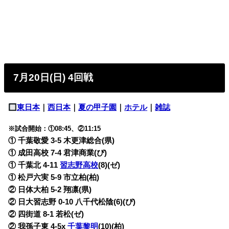
7月20日(日) 4回戦
東日本
｜
西日本
｜
夏の甲子園
｜
ホテル
｜
雑誌
※試合開始：①08:45、②11:15
① 千葉敬愛 3-5 木更津総合(県)
① 成田高校 7-4 君津商業(ぴ)
① 千葉北 4-11
習志野高校
(8)(ゼ)
① 松戸六実 5-9 市立柏(柏)
② 日体大柏 5-2 翔凛(県)
② 日大習志野 0-10 八千代松陰(6)(ぴ)
② 四街道 8-1 若松(ゼ)
② 我孫子東 4-5x
千葉黎明
(10)(柏)