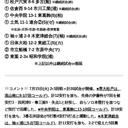
① 松戸六実 8-6 多古(船)
※継続試合(終)
① 佐倉西 9-14 市川工業(浦)
※継続試合(終)
① 中央学院 13-1 東葛飾(8)(柏)
① 土気 11-1 連合②(5)(ゼ)
※継続試合(終)
※生浜•天羽•市原•市原緑•君津青葉
① 袖ヶ浦 2-9 木更津総合(7)(袖)
※継続試合(終)
① 日体大柏 12-2 東総工(5)(カ)
② 市立船橋 7-2 市原中央(マ)
② 東葉 2-3x 昭和学院(浦)
※上記以外は継続試合or順延
コメント
7月15日(火) 2•3回戦＝計26試合が開催。
■専大松戸は、
流山南に8-1(7回コールド)
。計12安打を放ち、先発の伊藤怜が7回を被
安打3・四死球0・奪三振9・失点1と好投し、自らソロ本塁打を放つな
ど投打で活躍した。
■中央学院は、東葛飾に13-1(8回コールド)
。計18安
打を放ち、3番石井諒佑が5打数4安打5打点と躍動した。
■木更津総合
は、袖ヶ浦に9-2(7回コールド)
。計11安打を放ち、2-2で迎えた5回裏