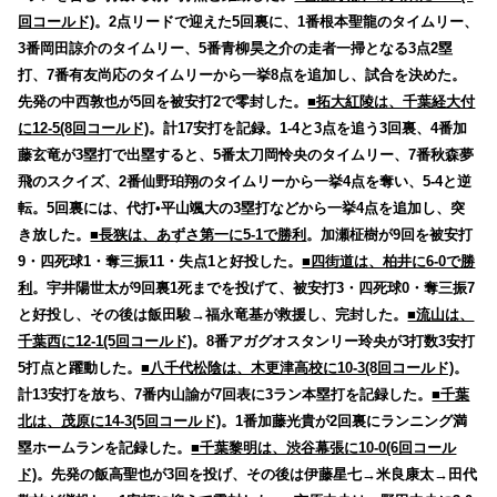
回コールド)
。2点リードで迎えた5回裏に、1番根本聖龍のタイムリー、
3番岡田諒介のタイムリー、5番青柳昊之介の走者一掃となる3点2塁
打、7番有友尚応のタイムリーから一挙8点を追加し、試合を決めた。
先発の中西敦也が5回を被安打2で零封した。
■拓大紅陵は、千葉経大付
に12-5(8回コールド)
。計17安打を記録。1-4と3点を追う3回裏、4番加
藤玄竜が3塁打で出塁すると、5番太刀岡怜央のタイムリー、7番秋森夢
飛のスクイズ、2番仙野珀翔のタイムリーから一挙4点を奪い、5-4と逆
転。5回裏には、代打•平山颯大の3塁打などから一挙4点を追加し、突
き放した。
■長狭は、あずさ第一に5-1で勝利
。加瀬柾樹が9回を被安打
9・四死球1・奪三振11・失点1と好投した。
■四街道は、柏井に6-0で勝
利
。宇井陽世太が9回裏1死までを投げて、被安打3・四死球0・奪三振7
と好投し、その後は飯田駿→福永竜基が救援し、完封した。
■流山は、
千葉西に12-1(5回コールド)
。8番アガグオスタンリー玲央が3打数3安打
5打点と躍動した。
■八千代松陰は、木更津高校に10-3(8回コールド)
。
計13安打を放ち、7番内山諭が7回表に3ラン本塁打を記録した。
■千葉
北は、茂原に14-3(5回コールド)
。1番加藤光貴が2回裏にランニング満
塁ホームランを記録した。
■千葉黎明は、渋谷幕張に10-0(6回コール
ド)
。先発の飯高聖也が3回を投げ、その後は伊藤星七→米良康太→田代