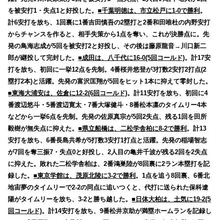
を被安打1・失点1と好投した。
■千葉明徳は、市立松戸に1-0で勝利
。
計6安打を放ち、1回裏に1番吉田慎吾の2塁打と2番和田唯杜の内野安打
からチャンスを作ると、相手失策から1点を奪い、これが決勝点に。先
発の鳥海志成が5回を被安打2と好投し、その後は藤原龍音→川口新二
郎が継投して完封した。
■成田は、八千代に16-0(5回コールド)
。計17安
打を放ち、初回に一挙12点を先制。4番桜井悠登が3打数2安打2打点(2
塁打2本)と活躍。先発の富沢匡翔が5回をヒット1本に抑えて零封した。
■東海大浦安は、佐倉に12-2(6回コールド)
。計11安打を放ち、初回に4
番渡辺悠斗・5番渡辺寛太・7番大塚健斗・8番松本凛のタイムリー4本
などから一挙6点を先制。先発の佐原真宗が5回2失点、残る1回を田所
毅樹が無失点に抑えた。
■県立船橋は、二松学舎柏に8-2で勝利
。計13
安打を放ち、6番長島共希が5打数3安打1打点と活躍。先発の稲場智志
が7回を奪三振7・失点0と好投し、2人目の亀井千波が残る2回を2失点
に抑えた。敗れた二松学舎柏は、2番鴻巣陸が8回裏に2ラン本塁打を記
録した。
■東京学館は、茂原北陵に3-2で勝利
。1点を追う8回裏、6番北
地宙夢のタイムリーで2-2の同点に追いつくと、代打に送られた保科遼
陽がタイムリーを放ち、3-2と勝ち越した。
■日体大柏は、土気に19-2(5
回コールド)
。計14安打を放ち、9番松井京助が満塁ホームランを記録し