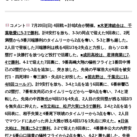
コメント
7月20日(日) 4回戦＝計8試合が開催。
■木更津総合は、千
葉敬愛に5-3で勝利
。計8安打を放ち、3-3の同点で迎えた9回表に、2死
満塁から9番川端勝利のタイムリーから2点を奪い、5-3と勝ち越した。
2人目で登板した川端勝利は残る4回1/3を2失点と力投し、自らソロ本
塁打＋決勝打を放つなど投打で活躍した。
■成田高校は、君津商業に7-
4で勝利
。4-1で迎えた7回裏に、9番高嶋大翔の犠牲フライと1番田中博
己の2塁打から3点を追加し、突き放した。先発の平塚浩大が6回を被安
打1・四死球0・奪三振5・失点0と好投した。
■習志野は、千葉北に11-
4(8回コールド)
。計9安打を放ち、3-4と1点を追う6回裏に、6番林響己
の2塁打、7番有友尚応のタイムリーなどから一挙4点を奪い、7-4と逆
転した。先発の中西敦也が4回1/3を4失点、2人目の安田塁が残る3回2/3
を無失点に抑えた。
■市立柏は、松戸六実に9-5で勝利
。2-4と2点を追う
6回表に、相手失策と4番尾下咲琥のタイムリーから3点を奪い、2人目
でマウンドにあがった井上大雅が残る4回1/3を1失点に抑えた。
■日体
大柏は、翔凜に5-2で勝利
。2-2で迎えた8回表に、4番勝本公大の内野安
打と6番山口瑞貴の犠牲フライから2点を奪い、4-2と勝ち越した。先発