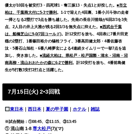
優太が10回を被安打3・四死球1・奪三振13・失点1と好投した。
■市立
柏は、千葉商大付に5-3で勝利
。1-1で迎えた4回裏、1番小川斗弥の走者
一掃となる2塁打で3点を勝ち越した。先発の長谷川惺哉が6回2/3を3失
点、2人目の井上大雅が残る2回1/3を無失点に抑えた。
■西武台千葉
は、船橋芝山に9-0(7回コールド)
。計12安打を放ち、4回表に7番片田吏
穏の2塁打、1番篠田裕介の犠牲フライ、3番高田健太郎・4番佐藤杏
汰・5番石山旭杜・6番八崎夢玄による4連続タイムリーで一挙7点を追
加し、突き放した。
■流経大柏は、県松戸・松戸国際・清水・沼南・沼
南高柳・流山おおたかの森に6-2で勝利
。計10安打を放ち、4番前島健
生が5打数3安打2打点と活躍した。
7月15日(火) 2•3回戦
東日本
｜
西日本
｜
夏の甲子園
｜
ホテル
｜
雑誌
※試合開始：①08:45、②11:15、③13:45
① 流山南 1-8
専大松戸
(7)(マ)