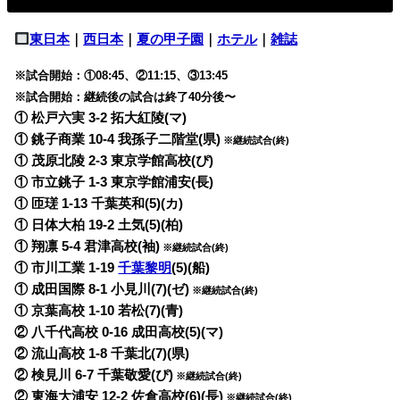
東日本
｜
西日本
｜
夏の甲子園
｜
ホテル
｜
雑誌
※試合開始：①08:45、②11:15、③13:45
※試合開始：継続後の試合は終了40分後〜
① 松戸六実 3-2 拓大紅陵(マ)
① 銚子商業 10-4 我孫子二階堂(県)
※継続試合(終)
① 茂原北陵 2-3 東京学館高校(ぴ)
① 市立銚子 1-3 東京学館浦安(長)
① 匝瑳 1-13 千葉英和(5)(カ)
① 日体大柏 19-2 土気(5)(柏)
① 翔凛 5-4 君津高校(袖)
※継続試合(終)
① 市川工業 1-19
千葉黎明
(5)(船)
① 成田国際 8-1 小見川(7)(ゼ)
※継続試合(終)
① 京葉高校 1-10 若松(7)(青)
② 八千代高校 0-16 成田高校(5)(マ)
② 流山高校 1-8 千葉北(7)(県)
② 検見川 6-7 千葉敬愛(ぴ)
※継続試合(終)
② 東海大浦安 12-2 佐倉高校(6)(長)
※継続試合(終)