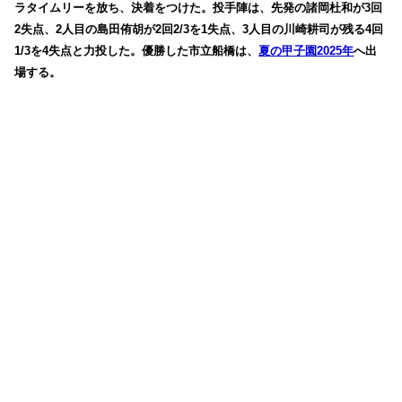
ラタイムリーを放ち、決着をつけた。投手陣は、先発の諸岡杜和が3回
2失点、2人目の島田侑胡が2回2/3を1失点、3人目の川崎耕司が残る4回
1/3を4失点と力投した。優勝した市立船橋は、
夏の甲子園2025年
へ出
場する。