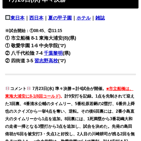
東日本
｜
西日本
｜
夏の甲子園
｜
ホテル
｜
雑誌
※試合開始：①08:45、②11:15
① 市立船橋 8-1
東海大浦安(8)(県)
① 敬愛学園 1-6
中央学院(マ)
② 八千代松陰 7-4
千葉黎明
(県)
② 四街道 3-5
習志野高校
(マ)
コメント
7月23日(水) 準々決勝＝計4試合が開催。
■市立船橋は、
東海大浦安に8-1(8回コールド)
。
計9安打を記録。1点を先制されて迎え
た3回裏、4番清水公輔のタイムリー、5番松原若嗣の2塁打、6番井上舜
也のスクイズから一挙4点を奪い、逆転。その後6回裏には、2番小島直
大のタイムリーから1点を追加。8回裏には、1死満塁から3番花嶋大和
の走者一掃となる3塁打から3点を追加し、試合を決めた。先発の島田
侑胡が6回を被安打3・失点1と好投し、2人目の川崎耕司が残る2回を無