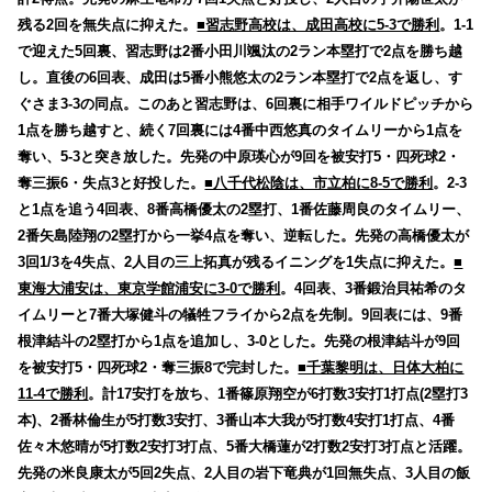
残る2回を無失点に抑えた。
■習志野高校は、成田高校に5-3で勝利
。1-1
で迎えた5回裏、習志野は2番小田川颯汰の2ラン本塁打で2点を勝ち越
し。直後の6回表、成田は5番小熊悠太の2ラン本塁打で2点を返し、す
ぐさま3-3の同点。このあと習志野は、6回裏に相手ワイルドピッチから
1点を勝ち越すと、続く7回裏には4番中西悠真のタイムリーから1点を
奪い、5-3と突き放した。先発の中原瑛心が9回を被安打5・四死球2・
奪三振6・失点3と好投した。
■八千代松陰は、市立柏に8-5で勝利
。2-3
と1点を追う4回表、8番高橋優太の2塁打、1番佐藤周良のタイムリー、
2番矢島陸翔の2塁打から一挙4点を奪い、逆転した。先発の高橋優太が
3回1/3を4失点、2人目の三上拓真が残るイニングを1失点に抑えた。
■
東海大浦安は、東京学館浦安に3-0で勝利
。4回表、3番鍛治貝祐希のタ
イムリーと7番大塚健斗の犠牲フライから2点を先制。9回表には、9番
根津結斗の2塁打から1点を追加し、3-0とした。先発の根津結斗が9回
を被安打5・四死球2・奪三振8で完封した。
■千葉黎明は、日体大柏に
11-4で勝利
。計17安打を放ち、1番篠原翔空が6打数3安打1打点(2塁打3
本)、2番林倫生が5打数3安打、3番山本大我が5打数4安打1打点、4番
佐々木悠晴が5打数2安打3打点、5番大橋蓮が2打数2安打3打点と活躍。
先発の米良康太が5回2失点、2人目の岩下竜典が1回無失点、3人目の飯