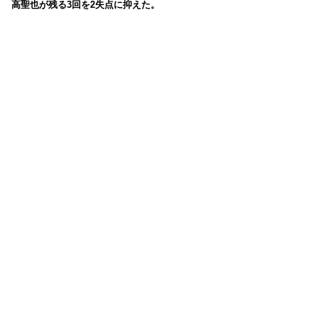
高聖也が残る3回を2失点に抑えた。