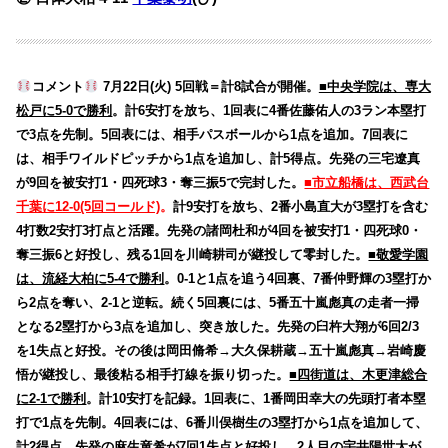
コメント
7月22日(火) 5回戦＝計8試合が開催。
■中央学院は、専大
松戸に5-0で勝利
。計6安打を放ち、1回表に4番佐藤佑人の3ラン本塁打
で3点を先制。5回表には、相手パスボールから1点を追加。7回表に
は、相手ワイルドピッチから1点を追加し、計5得点。先発の三宅遼真
が9回を被安打1・四死球3・奪三振5で完封した。
■市立船橋は、西武台
千葉に12-0(5回コールド)
。
計9安打を放ち、2番小島直大が3塁打を含む
4打数2安打3打点と活躍。先発の諸岡杜和が4回を被安打1・四死球0・
奪三振6と好投し、残る1回を川崎耕司が継投して零封した。
■敬愛学園
は、流経大柏に5-4で勝利
。0-1と1点を追う4回裏、7番仲野輝の3塁打か
ら2点を奪い、2-1と逆転。続く5回裏には、5番五十嵐彪真の走者一掃
となる2塁打から3点を追加し、突き放した。先発の臼杵大翔が6回2/3
を1失点と好投。その後は岡田脩希→大久保耕蔵→五十嵐彪真→岩崎慶
悟が継投し、最後粘る相手打線を振り切った。
■四街道は、木更津総合
に2-1で勝利
。計10安打を記録。1回表に、1番岡田幸大の先頭打者本塁
打で1点を先制。4回表には、6番川俣樹生の3塁打から1点を追加して、
計2得点。先発の麻生竜希が7回1失点と好投し、2人目の宇井陽世太が