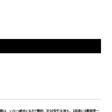
津商は、いなべ総合に6-5で勝利
。計10安打を放ち、1回表に4番舘理一