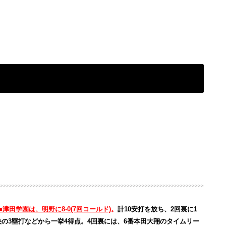
■津田学園は、明野に8-0(7回コールド)
。
計10安打を放ち、2回裏に1
央の3塁打などから一挙4得点。4回裏には、6番本田大翔のタイムリー