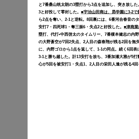
と7番桑山晄太朗の3塁打から3点を追加し、突き放した
3と好投して零封した。
■宇治山田商は、昴学園に3-2で
ら2点を奪い、2-1と逆転。8回裏には、6番河合春音
安打7・四死球1・奪三振6・失点2と好投した。
■津商業
塁打、代打•中西啓太のタイムリー、7番榎本健志の内
の大野蒼空が7回2失点、2人目の森春翔が残る2回を無
に、内野ゴロから1点を返して、1-1の同点。続く6回
3-1と勝ち越した。計13安打を放ち、3番加瀬大雅が5
心が5回を被安打1・失点1、2人目の栄田人逢が残る4