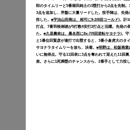
郎のタイムリーと5番堀田純士の3塁打から2点を先制。
3点を追加し、序盤に大量リードした。投手陣は、先発の宇
投した。
■宇治山田商は、相可に9-2(8回コールド)
。計1
打点、7番羽根俐琥が5打数4安打2打点と活躍。先発の
た。
■久居農林は、桑名西に8x-7(9回逆転サヨナラ)
。守
と1番位田賢彦が連打で出塁すると、3番小倉虎大のタイ
サヨナラタイムリーを放ち、決着。
■明野は、松阪商業に
いに無得点。守る11回表に3点を奪われて迎えた11回
差。さらに1死満塁のチャンスから、2番手として力投