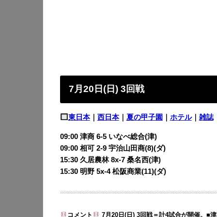
7月20日(日) 3回戦
東日本
｜
西日本
｜
夏の甲子園
｜
ホテル
｜
雑誌
09:00 津商 6-5
いなべ総合(津)
09:00 相可 2-9
宇治山田商(8)(ダ)
15:30 久居農林 8x-7
桑名西(津)
15:30 明野 5x-4
松阪商業(11)(ダ)
コメント
7月20日(日) 3回戦＝計4試合が開催。
■