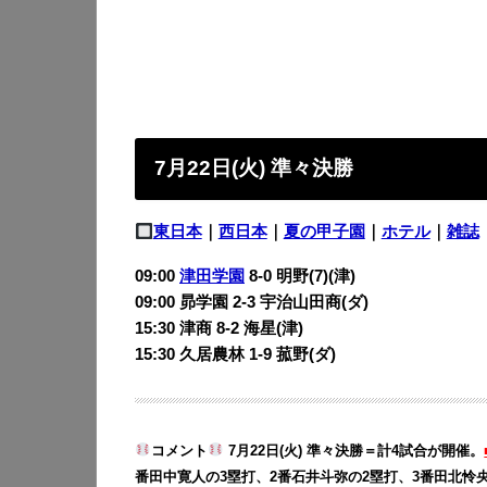
7月22日(火) 準々決勝
東日本
｜
西日本
｜
夏の甲子園
｜
ホテル
｜
雑誌
09:00
津田学園
8-0 明野(7)(津)
09:00 昴学園 2-3 宇治山田商(ダ)
15:30 津商 8-2 海星(津)
15:30 久居農林 1-9 菰野(ダ)
コメント
7月22日(火) 準々決勝＝計4試合が開催。
番田中寛人の3塁打、2番石井斗弥の2塁打、3番田北怜