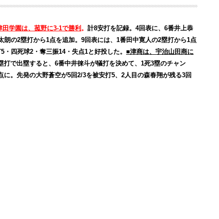
津田学園は、菰野に3-1で勝利
。
計8安打を記録。4回表に、6番井上恭
太朗の2塁打から1点を追加。9回表には、1番田中寛人の2塁打から1点
5・四死球2・奪三振14・失点1と好投した。
■津商は、宇治山田商に
2塁打で出塁すると、6番中井徠斗が犠打を決めて、1死3塁のチャン
に。先発の大野蒼空が5回2/3を被安打5、2人目の森春翔が残る3回