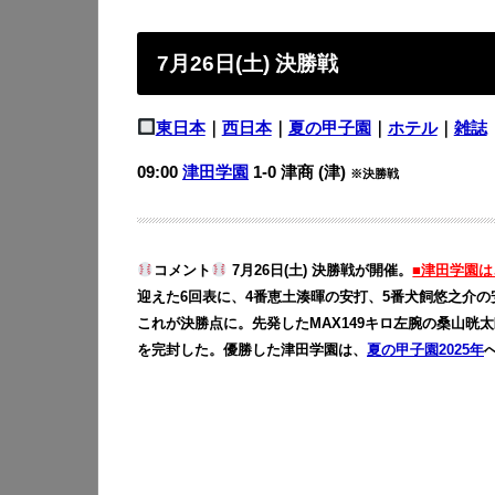
7月26日(土) 決勝戦
東日本
｜
西日本
｜
夏の甲子園
｜
ホテル
｜
雑誌
09:00
津田学園
1-0 津商 (津)
※決勝戦
コメント
7月26日(土) 決勝戦が開催。
■津田学園は
迎えた6回表に、4番恵土湊暉の安打、5番犬飼悠之介の
これが決勝点に。先発したMAX149キロ左腕の桑山晄太
を完封した。優勝した津田学園は、
夏の甲子園2025年