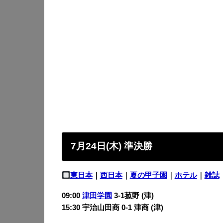
7月24日(木) 準決勝
東日本
｜
西日本
｜
夏の甲子園
｜
ホテル
｜
雑誌
09:00
津田学園
3-1菰野 (津)
15:30 宇治山田商 0-1
津商 (津)