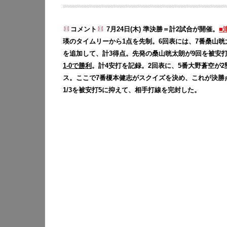
コメント
7月24日(木) 準決勝＝計2試合が開催。
■
瑛のタイムリーから1点を先制。6回表には、7番桑山晄
を追加して、計3得点。先発の桑山晄太朗が9回を被安打
1-0で勝利
。計4安打を記録。2回表に、5番大野蒼空が
ス。ここで7番榎本健志がスクイズを決め、これが決勝点
1/3を被安打5に抑えて、相手打線を完封した。