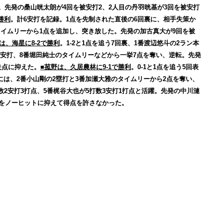
。先発の桑山晄太朗が4回を被安打2、2人目の丹羽晄基が3回を被安打
勝利
。計6安打を記録。1点を先制された直後の6回裏に、相手失策か
のタイムリーから1点を追加し、突き放した。先発の加古真大が9回を被
は、海星に8-2で勝利
。1-2と1点を追う7回裏、1番渡辺悠斗の2ラン本
野安打、8番堀田純士のタイムリーなどから一挙7点を奪い、逆転。先発
失点に抑えた。
■菰野は、久居農林に9-1で勝利
。0-1と1点を追う5回表
表には、2番小山剛の2塁打と3番加瀬大雅のタイムリーから2点を奪い、
打数2安打3打点、5番梶谷大也が5打数3安打1打点と活躍。先発の中川漣
回をノーヒットに抑えて得点を許さなかった。