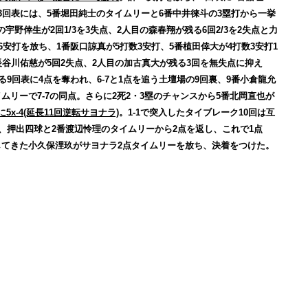
3回表には、5番堀田純士のタイムリーと6番中井徠斗の3塁打から一挙
野倖生が2回1/3を3失点、2人目の森春翔が残る6回2/3を2失点と力
6安打を放ち、1番阪口諒真が5打数3安打、5番植田倖大が4打数3安打1
長谷川佑慈が5回2失点、2人目の加古真大が残る3回を無失点に抑え
る9回表に4点を奪われ、6-7と1点を追う土壇場の9回裏、9番小倉龍允
ムリーで7-7の同点。さらに2死2・3塁のチャンスから5番北岡直也が
5x-4(延長11回逆転サヨナラ)
。1-1で突入したタイブレーク10回は互
裏、押出四球と2番渡辺怜理のタイムリーから2点を返し、これで1点
してきた小久保浬玖がサヨナラ2点タイムリーを放ち、決着をつけた。