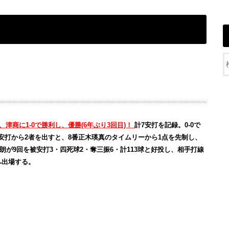
、津商に1-0で勝利し、優勝(6年ぶり3回目)！
計7安打を記録。0-0で
安打から2者を出すと、8番正木瑛真のタイムリーから1点を先制し、
朗が9回を被安打3・四死球2・奪三振6・計113球と好投し、相手打線
へ出場する。