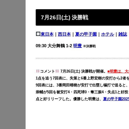
7月26日(土) 決勝戦
東日本
｜
西日本
｜
夏の甲子園
｜
ホテル
｜
雑誌
09:30 大分舞鶴 1-2
明豊
※決勝戦
コメント
7月26日(土) 決勝戦が開催。
■明豊は、大
1点を追う7回表に、失策と6番上野宏樹の安打から2者
9回表には、3番岡田晴樹が安打で出塁し犠打で送ると、
崇輔が5回を被安打4・四死球0・奪三振4・失点1と好投
点と好リリーフした。優勝した明豊は、
夏の甲子園202