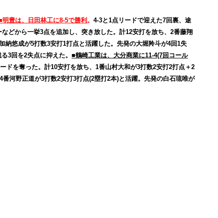
■明豊は、日田林工に8-5で勝利
。
4-3と1点リードで迎えた7回裏、途
ーなどから一挙3点を追加し、突き放した。計12安打を放ち、2番藤翔
番加納悠成が5打数3安打1打点と活躍した。先発の大堀羚斗が4回1失
残る3回を2失点に抑えた。
■鶴崎工業は、大分商業に11-4(7回コール
ードを奪った。計10安打を放ち、1番山村大和が3打数2安打2打点＋2
、4番河野正道が3打数2安打3打点(2塁打2本)と活躍。先発の白石琉唯が