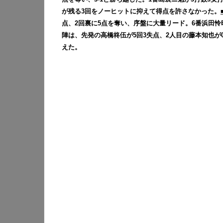
が残る3回をノーヒットに抑えて得点を許さなかった。
点、2回裏に5点を奪い、序盤に大量リード。6番浜田怜旺
陣は、先発の高橋柊伍が5回3失点、2人目の藤本知也が0
えた。