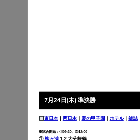
7月24日(木) 準決勝
東日本
｜
西日本
｜
夏の甲子園
｜
ホテル
｜
雑誌
※試合開始：①09:30、②12:00
①
柳ヶ浦
1-2 大分舞鶴