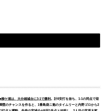
■柳ケ浦は、大分雄城台に3-1で勝利
。計8安打を放ち、1-1の同点で迎
死満塁のチャンスを作ると、1番島袋ニ魁のタイムリーと内野ゴロから2
打1打点と躍動。先発の宮城介が6回1失点と好投し、2人目の宮原太駕