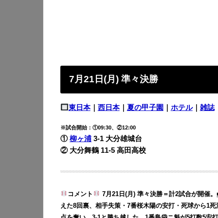
7月21日(月) 準々決勝
東日本
｜
西日本
｜
夏の甲子園
｜
ホテル
｜
雑誌
※試合開始：①09:30、②12:00
①
柳ヶ浦
3-1 大分雄城台
② 大分舞鶴 11-5
高田高校
コメント
7月21日(月) 準々決勝＝計2試合が開催。
えた8回裏、相手失策・7番桜木陽の安打・死球から1
点を奪い、3-1と勝ち越した。1番島袋ニ魁が5打数5安