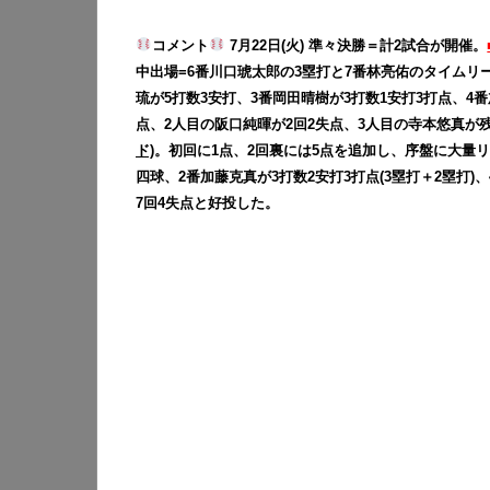
コメント
7月22日(火) 準々決勝＝計2試合が開催。
中出場=6番川口琥太郎の3塁打と7番林亮佑のタイムリ
琉が5打数3安打、3番岡田晴樹が3打数1安打3打点、4
点、2人目の阪口純暉が2回2失点、3人目の寺本悠真が
ド)
。初回に1点、2回裏には5点を追加し、序盤に大量リ
四球、2番加藤克真が3打数2安打3打点(3塁打＋2塁打)
7回4失点と好投した。