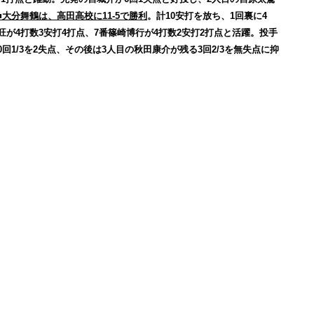
■大分舞鶴は、高田高校に11-5で勝利
。計10安打を放ち、1回裏に4
が4打数3安打4打点、7番篠崎博行が4打数2安打2打点と活躍。投手
回1/3を2失点、その後は3人目の秋田康介が残る3回2/3を無失点に抑