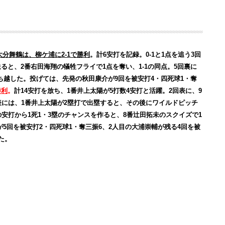
大分舞鶴は、柳ケ浦に2-1で勝利
。計6安打を記録。0-1と1点を追う3回
ると、2番右田海翔の犠牲フライで1点を奪い、1-1の同点。5回裏に
勝ち越した。投げては、先発の秋田康介が9回を被安打4・四死球1・奪
勝利
。
計14安打を放ち、1番井上太陽が5打数4安打と活躍。2回表に、9
表には、1番井上太陽が2塁打で出塁すると、その後にワイルドピッチ
の安打から1死1・3塁のチャンスを作ると、8番辻田拓未のスクイズで1
が5回を被安打2・四死球1・奪三振6、2人目の大浦崇輔が残る4回を被
た。