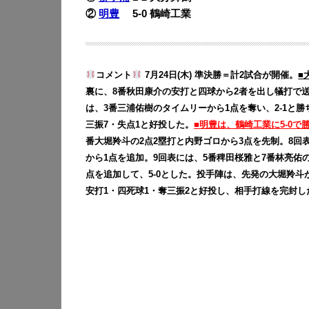
②
明豊
5-0 鶴崎工業
コメント
7月24日(木) 準決勝＝計2試合が開催。
■
裏に、8番秋田康介の安打と四球から2者を出し犠打で送
は、3番三浦佑樹のタイムリーから1点を奪い、2-1と
三振7・失点1と好投した。
■明豊は、鶴崎工業に5-0で
番大堀羚斗の2点2塁打と内野ゴロから3点を先制。8回
から1点を追加。9回表には、5番稗田桜雅と7番林亮佑
点を追加して、5-0とした。投手陣は、先発の大堀羚斗
安打1・四死球1・奪三振2と好投し、相手打線を完封し