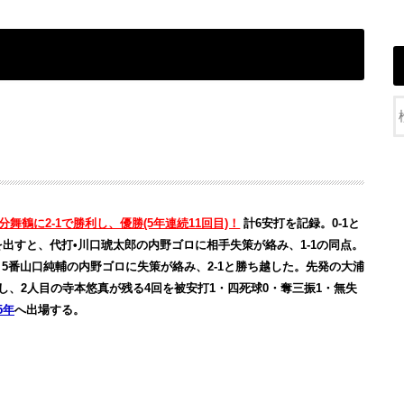
分舞鶴に2-1で勝利し、優勝(5年連続11回目)！
計6安打を記録。0-1と
を出すと、代打•川口琥太郎の内野ゴロに相手失策が絡み、1-1の同点。
5番山口純輔の内野ゴロに失策が絡み、2-1と勝ち越した。先発の大浦
し、2人目の寺本悠真が残る4回を被安打1・四死球0・奪三振1・無失
5年
へ出場する。