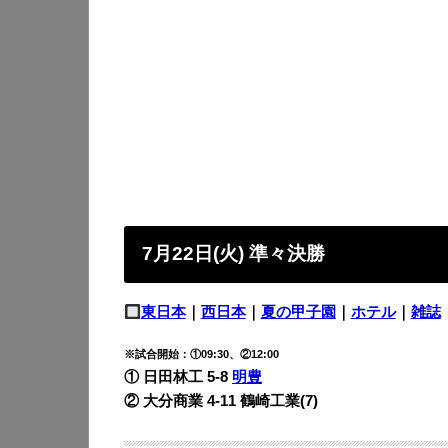
7月22日(火) 準々決勝
東日本
｜
西日本
｜
夏の甲子園
｜
ホテル
｜
雑誌
※試合開始：①09:30、②12:00
① 日田林工 5-8
明豊
② 大分商業 4-11
鶴崎工業(7)