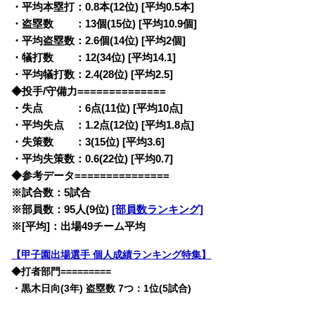
・平均本塁打：0.8本(12位) [平均0.5本]
・盗塁数 ：13個(15位) [平均10.9個]
・平均盗塁数：2.6個(14位) [平均2個]
・犠打数 ：12(34位) [平均14.1]
・平均犠打数：2.4(28位) [平均2.5]
◆投手/守備力==============
・失点 ：6点(11位) [平均10点]
・平均失点 ：1.2点(12位) [平均1.8点]
・失策数 ：3(15位) [平均3.6]
・平均失策数：0.6(22位) [平均0.7]
◆参考データ===============
※試合数：5試合
※部員数：95人(9位)
[部員数ランキング]
※[平均]：出場49チーム平均
【甲子園出場選手 個人成績ランキング特集】
◆打者部門=========
・黒木日向(3年) 盗塁数 7つ：1位(5試合)