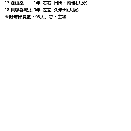
17 森山塁 1年 右右 日田・南部(大分)
18 貝塚谷城太 3年 左左 久米田(大阪)
※野球部員数：95人、◎：主将