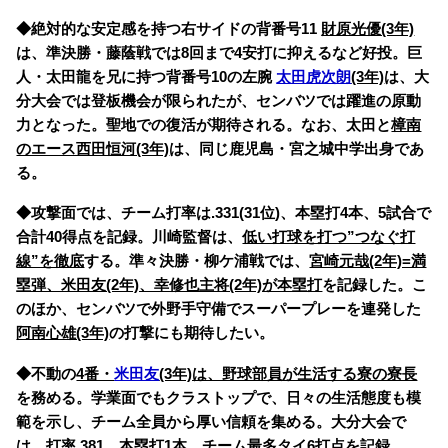
◆絶対的な安定感を持つ右サイドの背番号11
財原光優(3年)
は、
準決勝・藤蔭戦では8回まで4安打に抑えるなど好投。巨
人・太田龍を兄に持つ
背番号10の左腕
太田虎次朗
(3年)
は、大
分大会では登板機会が限られたが、センバツでは躍進の原動
力となった。聖地での復活が期待される。なお、太田と
樟南
のエース西田恒河(3年)
は、同じ鹿児島・宮之城中学出身であ
る。
◆攻撃面では、チーム打率は.331(31位)、本塁打4本、5試合で
合計40得点を記録。川崎監督は、
低い打球を打つ”つなぐ打
線”を徹底
する。
準々決勝・柳ケ浦戦では、
宮崎元哉(2年)=満
塁弾、米田友(2年)、幸修也主将(2年)が本塁打
を記録した。こ
のほか、
センバツで外野手守備でスーパープレーを連発した
阿南心雄(3年)
の打撃にも期待したい。
◆不動の
4番・
米田友
(3年)は、野球部員が生活する寮の寮長
を務める。学業面でもクラストップで、日々の生活態度も模
範を示し、チーム全員から厚い信頼を集める。大分大会で
は、
打率.381、本塁打1本、チーム最多タイ6打点
を記録。