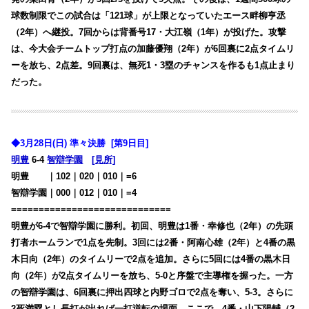
球数制限でこの試合は「121球」が上限となっていたエース畔柳亨丞
（2年）へ継投。7回からは背番号17・大江嶺（1年）が投げた。攻撃
は、今大会チームトップ打点の加藤優翔（2年）が6回裏に2点タイムリ
ーを放ち、2点差。9回裏は、無死1・3塁のチャンスを作るも1点止まり
だった。
◆3月28日(日) 準々決勝 [第9日目]
明豊
6-4
智辯学園
[見所]
明豊
・・
｜102｜020｜010｜=6
智辯学園｜000｜012｜010｜=4
=============================
明豊が6-4で智辯学園に勝利。初回、明豊は1番・幸修也（2年）の先頭
打者ホームランで1点を先制。3回には2番・阿南心雄（2年）と4番の黒
木日向（2年）のタイムリーで2点を追加。さらに5回には4番の黒木日
向（2年）が2点タイムリーを放ち、5-0と序盤で主導権を握った。一方
の智辯学園は、6回裏に押出四球と内野ゴロで2点を奪い、5-3。さらに
2死満塁とし長打が出れば一打逆転の場面。ここで、4番・山下陽輔（2