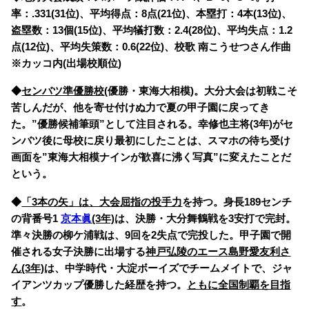
率：.331(31位)、平均得点：8点(21位)、本塁打：4本(13位)、
盗塁数：13個(15位)、平均犠打数：2.4(28位)、平均失点：1.2
点(12位)、平均失策数：0.6(22位)、校歌 南こうせつさん作曲
※カッコ内(出場校順位)
◆
センバツ準優勝校
(優勝・東海大相模)。大分大会は初戦こそ
苦しんだが、他を寄せ付けぬ力で夏の甲子園に戻ってき
た。”優勝候補筆頭”として注目される。幸修也主将(3年)がセ
ンバツ後に母校に戻り最初にしたことは、スマホの待ち受け
画面を”東海大相模ナインが歓喜に沸く写真”に変えたことだ
という。
◆
「3本の矢」は、大会屈指の投手力
を持つ。身長189センチ
の背番号1
京本眞
(3年)
は、決勝・大分舞鶴戦を3安打で完封。
準々決勝の柳ケ浦戦は、9回を2失点で完投した。甲子園で開
催される女子決勝に出場する
神戸弘陵のエース島野愛友利さ
ん(3年)
は、中学時代・大淀ボーイズでチームメイトで、ジャ
イアンツカップ優勝した経歴を持つ。
ともに全国制覇を目指
す
。