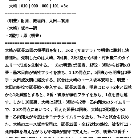
大崎
｜010｜000｜000｜101
0
=3x
=============================
（明豊）財原、殿垣内、太田―簑原
（大崎）坂本―調
・2塁打：原（明豊）
=============================
大崎が延長12回の投手戦を制し、3x-2（サヨナラ）で明豊に勝利し決
勝進出。先制したのは大崎。2回裏、2死2塁から6番・村田慶二のタイ
ムリーで1点を先制する。一方の明豊は5回表、1死2・3塁から好調の3
番・黒木日向が犠牲フライを放ち、1-1の同点に。5回裏から明豊は3番
手・太田虎次朗に継投する。試合は大崎のエース坂本安司と、明豊・
太田の好投で延長戦へ突入する。延長10回表、明豊はヒット2本と四球
から1死満塁とすると、8番・簑原が犠牲フライを放ち、1点を勝ち越
す。しかし10回裏、大崎は2死1・3塁から2番・乙内翔太のタイムリー
で、2-2の同点に追いつく。迎えた延長12回裏、大崎は2死2塁から2
番・乙内翔太が今度はサヨナラタイムリーを放ち、3x-2と試合を決め
た。大崎のエース坂本安司は、延長12回・全172球の熱投、被安打11・
死四球6を与えながらも守備陣が堅守で支えた。一方、明豊の3番手・