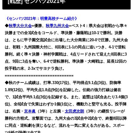
[戦歴] センバツ2021年
《センバツ2021年：明豊高校チーム紹介》
◆
秋季大分大会
=優勝、
秋季九州大会
=ベスト4：県大会は初戦から準々
決勝までの全3試合をコールド、準決勝・藤蔭戦は10-1で勝利。決勝
は、ともに甲子園交流試合に出場した大分商業に20-0で圧勝。九州大会
は、初戦・九州国際大付に、8回表に1-1の同点に追いつき、4-1で逆転
勝利。続く準々決勝・神村学園戦は、4点リードされて迎えた8回表に3
点、9回に3点を奪い、6-4で逆転勝利。準決勝・大崎戦は、延長12回の
投手戦の末、2-3xでサヨナラ負け。
=============================
◆秋のチーム成績は、打率.330(17位)、平均得点9.1点(3位)、防御率
1.89(12位)、平均失点1.8点(9位)を記録した。伝統の強力打線は健在
で、1試合平均9.1点(3位)を記録する。また、盗塁は1試合あたり3.4個(3
位)、全8試合で失策はわずか1個(1位)と、機動力と堅守も光る。投手陣
は、右腕・
京本眞
（3年）と左腕・
太田虎次朗
（3年）の継投リレーが
勝利の方程式。攻撃面では、九州大会の3試合中2試合で、終盤8回以降
に同点・逆転劇を演じるなど、流れを一気に変える力がある。スポー
ツ6紙の評価は全てB。