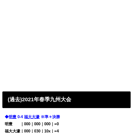
(過去)2021年春季九州大会
◆
明豊
0-4
福大大濠
※準々決勝
明豊
・・
｜000｜000｜000｜=0
福大大濠｜000｜030｜10x｜=4