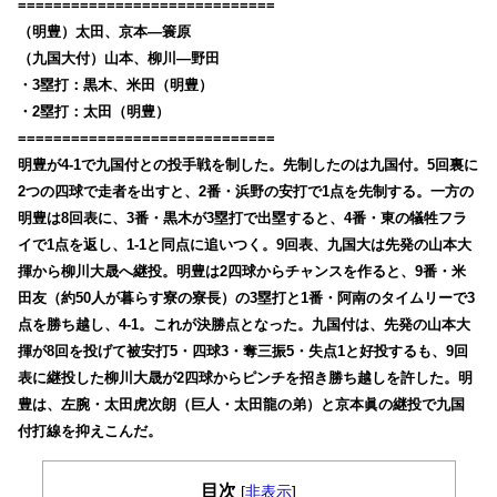
=============================
（明豊）太田、京本―簑原
（九国大付）山本、柳川―野田
・3塁打：黒木、米田（明豊）
・2塁打：太田（明豊）
=============================
明豊が4-1で九国付との投手戦を制した。先制したのは九国付。5回裏に
2つの四球で走者を出すと、2番・浜野の安打で1点を先制する。一方の
明豊は8回表に、3番・黒木が3塁打で出塁すると、4番・東の犠牲フラ
イで1点を返し、1-1と同点に追いつく。9回表、九国大は先発の山本大
揮から柳川大晟へ継投。明豊は2四球からチャンスを作ると、9番・米
田友（約50人が暮らす寮の寮長）の3塁打と1番・阿南のタイムリーで3
点を勝ち越し、4-1。これが決勝点となった。九国付は、先発の山本大
揮が8回を投げて被安打5・四球3・奪三振5・失点1と好投するも、9回
表に継投した柳川大晟が2四球からピンチを招き勝ち越しを許した。明
豊は、左腕・太田虎次朗（巨人・太田龍の弟）と京本眞の継投で九国
付打線を抑えこんだ。
目次
[
非表示
]