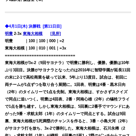
◆4月1日(木) 決勝戦 [第11日目]
明豊
2-3x
東海大相模
[見所]
明豊
・・・
｜100｜100｜000｜=2
東海大相模｜100｜010｜001
｜=3x
=============================
東海大相模が3x-2（9回サヨナラ）で明豊に勝利し、優勝。優勝は10年
ぶり3回目。決勝がサヨナラとなったのは2016年に智辯学園が延長11回
の末に2-1で高松商業を破って以来、5年ぶり13度目。
試合は、初回に
両チームが1点ずつを取り合う展開に。1回表、明豊は4番・黒木日向
（2年）のタイムリーで1点を先制。東海大相模は、すかさずスクイズ
で同点に追いつく。
明豊は4回表、2番・阿南心雄（2年）の犠牲フライ
で1点を勝ち越す。しかし東海大相模は、5回裏に2番手でマウンドにあ
がった9番・求航太郎（1年）のタイムリーで同点とする。
試合は9回
裏、東海大相模が1死満塁のチャンスを作ると、3番・小島大河（2年）
がサヨナラ打を放ち、3x-2で勝利した。
東海大相模は、石川永稀（2
年）・求航太郎（1年）が継投。6回裏の2死1・2塁のピンチからエース