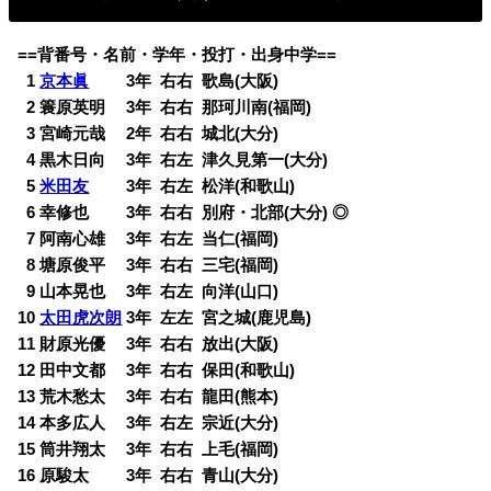
==背番号・名前・学年・投打・出身中学==
0
1
京本眞
3年 右右 歌島(大阪)
0
2 簑原英明 3年 右右 那珂川南(福岡)
0
3 宮崎元哉 2年 右右 城北(大分)
0
4 黒木日向 3年 右左 津久見第一(大分)
0
5
米田友
3年 右左 松洋(和歌山)
0
6 幸修也 3年 右右 別府・北部(大分) ◎
0
7 阿南心雄 3年 右左 当仁(福岡)
0
8 塘原俊平 3年 右右 三宅(福岡)
0
9 山本晃也 3年 右左 向洋(山口)
10
太田虎次朗
3年 左左 宮之城(鹿児島)
11 財原光優 3年 右右 放出(大阪)
12 田中文都 3年 右右 保田(和歌山)
13 荒木愁太 3年 右右 龍田(熊本)
14 本多広人 3年 右左 宗近(大分)
15 筒井翔太 3年 右右 上毛(福岡)
16 原駿太 3年 右右 青山(大分)