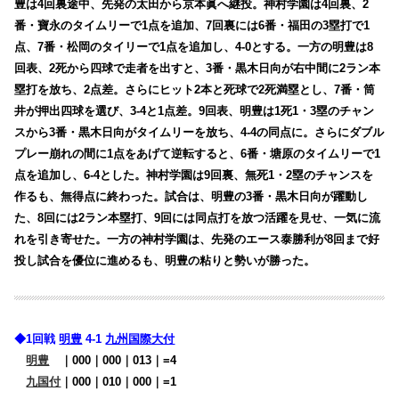
豊は4回裏途中、先発の太田から京本眞へ継投。神村学園は4回裏、2
番・寶永のタイムリーで1点を追加、7回裏には6番・福田の3塁打で1
点、7番・松岡のタイリーで1点を追加し、4-0とする。一方の明豊は8
回表、2死から四球で走者を出すと、3番・黒木日向が右中間に2ラン本
塁打を放ち、2点差。さらにヒット2本と死球で2死満塁とし、7番・筒
井が押出四球を選び、3-4と1点差。9回表、明豊は1死1・3塁のチャン
スから3番・黒木日向がタイムリーを放ち、4-4の同点に。さらにダブル
プレー崩れの間に1点をあげて逆転すると、6番・塘原のタイムリーで1
点を追加し、6-4とした。神村学園は9回裏、無死1・2塁のチャンスを
作るも、無得点に終わった。試合は、明豊の3番・黒木日向が躍動し
た、8回には2ラン本塁打、9回には同点打を放つ活躍を見せ、一気に流
れを引き寄せた。一方の神村学園は、先発のエース泰勝利が8回まで好
投し試合を優位に進めるも、明豊の粘りと勢いが勝った。
◆1回戦
明豊
4-1
九州国際大付
明豊
・
｜000｜000｜013｜=4
九国付
｜000｜010｜000｜=1