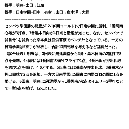
投手：明豊=太田→江藤
投手：日南学園=田中→有村→山田→唐木澤→大野
=============================
センバツ準優勝の明豊が12-1(6回コールド)で日南学園に勝利。1番阿南
心雄が3打点、3番黒木日向が4打点と活躍が光った。なお、センバツで
背番号1を背負った京本眞は疲労蓄積でベンチ外となっている。一方の
日南学園は5投手が登板し、合計13四死球を与えるなど乱調だった。
《試合経過》明豊は、3回表に無死満塁から3番・黒木日向の2塁打で2
点を先制。4回表には1番阿南の犠牲フライで1点、4番米田が押出四球
を選び1点を挙げ、4-0とする。5回表には2番幸が押出死球、3番黒木が
押出四球で2点を追加。一方の日南学園は5回裏に内野ゴロの間に1点を
挙げる。6回表、明豊は1死満塁から1番阿南が2点タイムリー2塁打など
で一挙6点を挙げ、12-1とした。