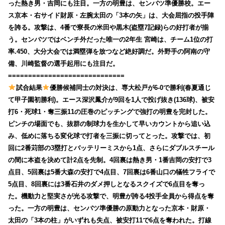
った熱き男・吉岡にも注目。一方の明豊は、センバツ準優勝校。エー
ス京本・右サイド財原・左腕太田の「3本の矢」は、大会屈指の投手陣
を誇る。攻撃は、4番で寮長の米田や黒木(盗塁7記録)らの好打者が揃
う。センバツではベンチ外だった唯一の2年生 宮崎は、チーム1位の打
率.450、大分大会では満塁弾を放つなど絶好調だ。外野手の阿南の守
備、川崎監督の選手起用にも注目だ。
=============================
試合結果
優勝候補同士の対決は、専大松戸が6-0で勝利(春夏通じ
て甲子園初勝利)。エース深沢鳳介が9回を1人で投げ抜き(136球)、被安
打6・死球1・奪三振11の圧巻のピッチングで強打の明豊を完封した。
ピンチの場面でも、抜群の制球力を生かして早いカウントから追い込
み、低めに落ちる変化球で打者を三振に切ってとった。攻撃では、初
回に2番苅部の3塁打とバッテリーミスから1点、さらにダブルスチール
の間に本盗を決めて計2点を先制。4回裏は熱き男・1番吉岡の安打で3
点目、5回裏は5番大森の安打で4点目、7回裏は6番山口の犠牲フライで
5点目、8回裏には3番石井のダメ押しとなるスクイズで6点目を奪っ
た。機動力と堅実さが光る攻撃で、明豊が誇る4投手全員から得点を奪
った。一方の明豊は、センバツ準優勝の原動力となった京本・財原・
太田の「3本の柱」がいずれも失点、被安打11で6点を奪われた。打線