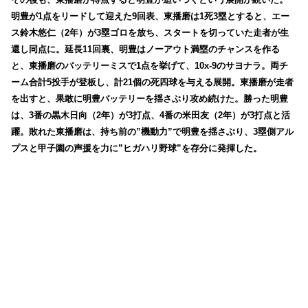
明豊が1点をリードして迎えた9回表、東播磨は1死3塁とすると、エー
ス鈴木悠仁（2年）が3塁ゴロを放ち、スタートを切っていた走者が生
還し同点に。延長11回裏、明豊はノーアウト満塁のチャンスを作る
と、東播磨のバッテリーミスで1点を挙げて、10x-9のサヨナラ。
両チ
ーム合計5投手が登板し、計21個の死四球を与える展開。東播磨が走者
を出すと、果敢に明豊バッテリーを揺さぶり攻め続けた。勝った明豊
は、3番の黒木日向（2年）が3打点、4番の米田友（2年）が3打点と活
躍。敗れた東播磨は、持ち前の”機動力”で明豊を揺さぶり、3塁側アル
プスと甲子園の声援を力に”ヒガハリ野球”を存分に発揮した。