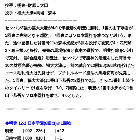
投手：明豊=財原→太田
投手：福大大濠=馬場→森本
=============================
センバツ8強の福大大濠が4-0で準優勝の明豊に勝利。1番
の山下恭吾が
5回裏に先制となる2塁打、7回裏にはソロ本塁打を放つなど3打点。ま
た、途中登板した背番号11の森本光紀が6回を投げて被安打4・四死球
2・奪三振5と好投。先発の馬場拓海と森本の継投で、明豊打線を5安打
で完封。《試合経過》明豊は、センバツで守護神的活躍をした背番号
10の財原光優が先発。福大大濠は、前の試合で12回1/3(168球)を投げた
エース毛利海大は先発せず、プチトルネード投法の馬場拓海が先発し
た。5回裏、福大大濠は1番山下恭吾の2塁打で2点、さらに3番川上陸斗
のタイムリーで1点を挙げ、3-0。7回裏には、明豊の2番手太田から1番
山下恭吾がソロ本塁打を放ち、4-0とした。
◆
明豊
12-1
日南学園
(6回コ)※1回戦
明豊
・・
｜002｜226｜
000
｜=12
日南学園｜000｜010｜
000
｜=1