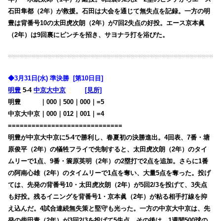
石田隼都（2年）が救援。石田は大会を通じて無失点を記録。一方の明
豊は背番号10の太田虎次朗（2年）が7回2失点の好投。エース京本眞
（2年）は9回裏にピンチを招き、サヨナラ打を浴びた。
◆3月31日(水) 準決勝 [第10日目]
明豊
5-4
中京大中京
[見所]
明豊
・・・
｜000｜500｜000｜=5
中京大中京｜000｜012｜001｜=4
=============================
明豊が中京大中京に5-4で勝利し、春夏初の決勝進出。4回表、7番・塘
原俊平（2年）の犠牲フライで先制すると、太田虎次朗（2年）のタイ
ムリーで1点、9番・簑原英明（2年）の2塁打で2点を追加。さらに1番
の阿南心雄（2年）のタイムリーで1点を奪い、大量5点を奪った。投げ
ては、先発の背番号10・太田虎次朗（2年）が5回2/3を投げて、3失点
も好投。残るイニングを背番号1・京本眞（2年）が粘る相手打線を抑
え込んだ。4試合連続無失策と堅守も光った。一方の中京大中京は、先
発の柴田青（2年）が3回2/3を投げて5失点。その後は、1週間500球の