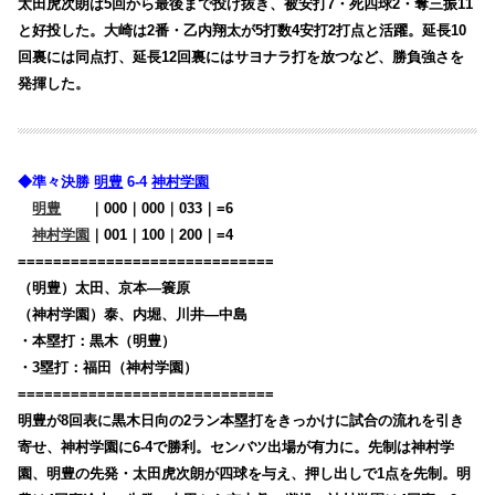
太田虎次朗は5回から最後まで投げ抜き、被安打7・死四球2・奪三振11
と好投した。大崎は2番・乙内翔太が5打数4安打2打点と活躍。延長10
回裏には同点打、延長12回裏にはサヨナラ打を放つなど、勝負強さを
発揮した。
◆準々決勝
明豊
6-4
神村学園
明豊
・・
｜000｜000｜033｜=6
神村学園
｜001｜100｜200｜=4
=============================
（明豊）太田、京本―簑原
（神村学園）泰、内堀、川井―中島
・本塁打：黒木（明豊）
・3塁打：福田（神村学園）
=============================
明豊が8回表に黒木日向の2ラン本塁打をきっかけに試合の流れを引き
寄せ、神村学園に6-4で勝利。センバツ出場が有力に。先制は神村学
園、明豊の先発・太田虎次朗が四球を与え、押し出しで1点を先制。明