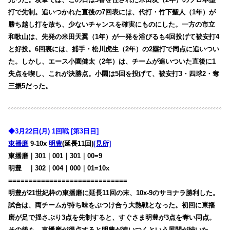
打で先制。追いつかれた直後の7回表には、代打・竹下聖人（1年）が
勝ち越し打を放ち、少ないチャンスを確実にものにした。一方の市立
和歌山は、先発の米田天翼（1年）が一発を浴びるも4回投げて被安打4
と好投。6回裏には、捕手・松川虎生（2年）の2塁打で同点に追いつい
た。しかし、エース小園健太（2年）は、チームが追いついた直後に1
失点を喫し、これが決勝点。小園は5回を投げて、被安打3・四球2・奪
三振5だった。
◆3月22日(月) 1回戦 [第3日目]
東播磨
9-10x
明豊
(延長11回)
[見所]
東播磨｜301｜001｜301｜00=9
明豊
・
｜302｜004｜000｜01=10x
=============================
明豊が21世紀枠の東播磨に延長11回の末、10x-9のサヨナラ勝利した。
試合は、両チームが持ち味をぶつけ合う大熱戦となった。初回に東播
磨が足で揺さぶり3点を先制すると、すぐさま明豊が3点を奪い同点。
その後も、東播磨が得点すると明豊が追いつくという展開が続いた。