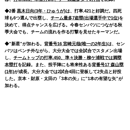
◆2番
黒木日向(3年・ひゅうが)
は、打率.421と好調だ。四死
球も6つ選んで出塁し、
チーム最多7盗塁(出場選手中で1位)
を
決めて、得点チャンスを広げる。今春センバツにつながる秋
季大会でも、チームの流れを作る打撃を見せたキーマンだ。
◆”新星”が加わる。
背番号16 宮崎元哉(唯一の2年生)
は、セン
バツはベンチ外ながら、大分大会では全試合でスタメン出場
し、
チームトップの打率.450、準々決勝・柳ケ浦戦では満塁
本塁打
を記録。また、
投手陣にも将来性ある
背番号17 森山塁
(1年)
が成長。大分大会では2試合4回に登板して2失点と好投
した。京本・財原・太田の「3本の矢」に”1本の有望な矢
”
が
加わる。