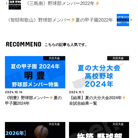
《三島南》野球部メンバー2022年
《智辯和歌山》野球部メンバー
夏の甲子園2022年
RECOMMEND
こちらの記事も人気です。
大分大会
大分大会
2024.10.14
2024.11.1
《明豊》野球部メンバー
夏の
【結果】夏の大分大会2024年
甲子園2024年
全試合結果一覧
大分大会
大分大会