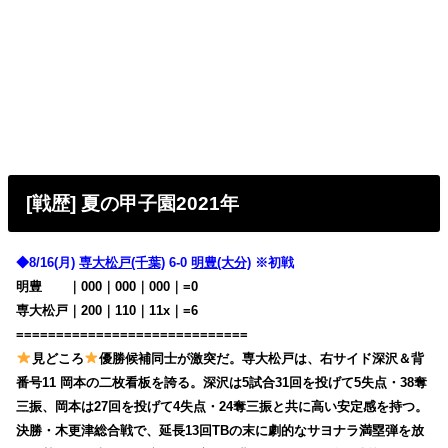
[戦歴] 夏の甲子園2021年
◆8/16(月)
専大松戸(千葉)
6-0
明豊(大分)
※初戦
明豊
・・
｜000｜000｜000｜=0
専大松戸｜200｜110｜11x｜=6
=============================
見どころ
優勝候補同士が激突だ。専大松戸は、右サイド深沢＆背
番号11 岡本の二枚看板を誇る。深沢は5試合31回を投げて5失点・38奪
三振、岡本は27回を投げて4失点・24奪三振と共に高い安定感を持つ。
決勝・木更津総合戦で、延長13回TBの末に劇的なサヨナラ満塁弾を放