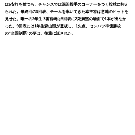
は6安打を放つも、チャンスでは深沢投手のコーナーをつく投球に抑え
られた。最終回の9回表、チームを率いてきた幸主将は意地のヒットを
見せた。唯一の2年生 3番宮崎は5回表に2死満塁の場面で1本が出なか
った。9回表には1年生森山塁が登板し、1失点。センバツ準優勝校
の”全国制覇”の夢は、後輩に託された。