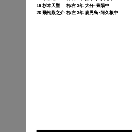
19 杉本天聖 右/右 3年 大分･豊陽中
20 飛松殿之介 右/左 3年 鹿児島･阿久根中