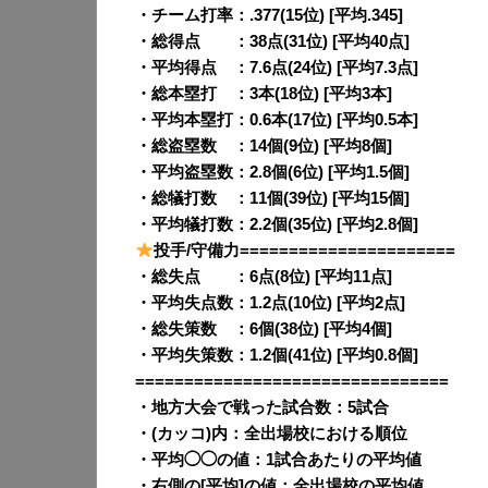
・チーム打率：.377(15位) [平均.345]
・総得点 ：38点(31位) [平均40点]
・平均得点 ：7.6点(24位) [平均7.3点]
・総本塁打 ：3本(18位) [平均3本]
・平均本塁打：0.6本(17位) [平均0.5本]
・総盗塁数 ：14個(9位) [平均8個]
・平均盗塁数：2.8個(6位) [平均1.5個]
・総犠打数 ：11個(39位) [平均15個]
・平均犠打数：2.2個(35位) [平均2.8個]
投手/守備力======================
・総失点 ：6点(8位) [平均11点]
・平均失点数：1.2点(10位) [平均2点]
・総失策数 ：6個(38位) [平均4個]
・平均失策数：1.2個(41位) [平均0.8個]
================================
・地方大会で戦った試合数：5試合
・(カッコ)内：全出場校における順位
・平均◯◯の値：1試合あたりの平均値
・右側の[平均]の値：全出場校の平均値