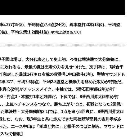
率:.377(15位)、平均得点:7.6点(24位)、総本塁打:3本(18位)、平均盗
0位)、平均失策:1.2個(41位)
[平均は1試合あたり]
甲子園出場は、大分代表として史上初。今春は準決勝で大分舞鶴に、
業に敗れるも、最後の夏は王者の力を見せつけた。
投手陣は、1試合平
打完封した最速147キロ右腕の背番号1中山敬斗(3年)、聖地マウンドも
率.377、平均7.6得点、平均2.8盗塁と機動力を絡めた攻めが特徴だ。
木真心(2年)がチャンスメイク。中軸では、5番石田智能(2年)が打
.500・打点3・本塁打1本と好調だ。下位では、8番西川昇太(3年)が打
ークし、上位へチャンスをつなぐ。
勝ち上がりでは、初戦となった2回戦・
準決勝・大分舞鶴戦(2-1)では、1点を追う8回裏に、8番西川昇太(3
記録した。
なお、現3年生と共に歩んできた同校野球部員の吉川孝成さ
なった。エース中山は「孝成と共に」と帽子のつばに刻み、マウンドに
2-3xで惜敗】