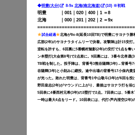
◆
明豊(大分)
8-9x
北海(南北海道)
(10) ※初戦
明豊 ｜001｜020｜400｜1 ＝8
北海 ｜000｜201｜202｜2 ＝9x
====================================
試合経過
北海が9x-8(延長10回TB)で明豊にサヨナ
広那(2年)のサヨナラタイムリーで決着。攻撃陣は計15安打
逆転を許すも、6回裏に5番幌村魅影(2年)の安打で1点を奪い
ン本塁打(大会第8号)で2点差に。9回裏には、3番今北孝晟(
TB戦を制した。投手陣は、背番号3熊谷陽輝(3年)→背番号7長
谷陽輝(3年)と小刻みに継投。途中出場の背番号17小保内貴
が光った。敗れた明豊は、背番号1中山敬斗(3年)が6回を投げ
野田皇志(2年)がマウンドに上がり、最後はサヨナラ打を浴
5回表に4番西村元希(3年)の3塁打で2点。7回表には、5番木
一時は最大4点をリード。10回表には、代打•芦内澄空(2年