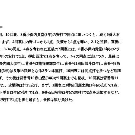
=
ラ勝利。10回裏、8番小保内貴堂(3年)の安打で同点に追いつくと、続く9番大石
。まず、4回裏に内野ゴロから1点、失策から1点を奪い、2-1と逆転。直後に
、3-3の同点。4点を奪われた直後の7回裏には、8番小保内貴堂(3年)の2ラ
3年)の安打で1点、押出四球で1点を奪って、7-7の同点に追いつき、最後は
内陽大(3年)→背番号3熊谷陽輝(3年)→背番号1岡田彗斗(3年)→背番号3熊
堂(3年)は反撃の狼煙となる2ラン本塁打、10回裏には同点打を放つなど活躍
、その後は背番号10森山塁(3年)が9回裏までを登板。10回裏は背番号11
びた。攻撃陣は計15安打。まず、
3回表に3番柴田廉之助(3年)の安打で1点、
下季音(3年)の安打で1点、6番石田智能(2年)の3塁打で2点を追加するなど、
)の安打で1点を勝ち越すも、最後は競り負けた。