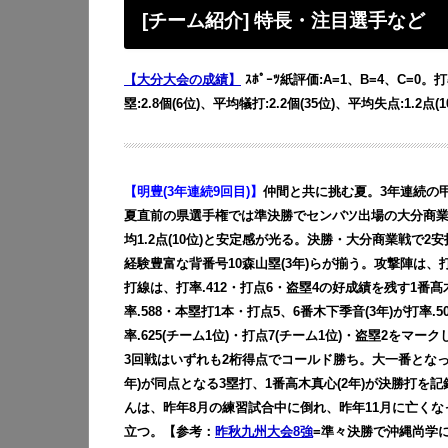
[チーム紹介] 特長・注目選手など
【大分大会の成績】
ｽﾎﾟｰﾂ紙評価:A=1、B=4、C=0。打
塁:2.8個(6位)、平均犠打:2.2個(35位)、平均失点:1.2点(1
【明豊(3年連続9回目)】
仲間と共に挑む夏。3年連続の
夏直前の県選手権では準決勝でセンバツ出場の大分商
均1.2点(10位)と安定感が光る。
決勝・大分商業戦で2安
経験豊富な背番号10森山塁(3年)らが揃う。
攻撃陣は、打
打線は、打率.412・打点6・盗塁4の好成績を残す1番髙
率.588・本塁打1本・打点5、6番木下季音(3年)が打率
率.625(チーム1位)・打点7(チーム1位)・盗塁2をマ
3回戦はいずれも2桁得点でコールド勝ち。大一番となった
年)が同点となる3塁打、1番高木真心(2年)が決勝打を
んは、昨年8月の練習試合中に倒れ、昨年11月に亡く
立つ。【参考：
昨秋九州大会8強
=準々決勝で沖縄尚学に