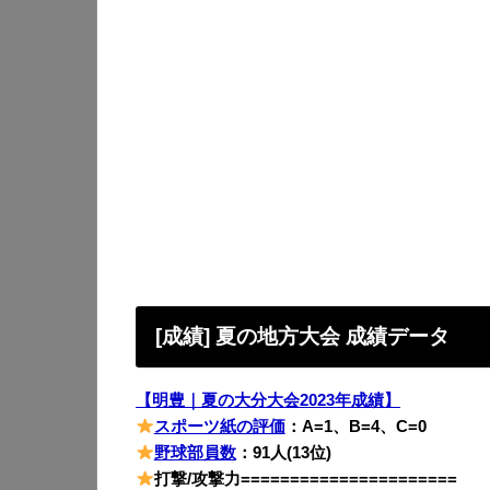
[成績] 夏の地方大会 成績データ
【明豊｜夏の大分大会2023年成績】
スポーツ紙の評価
：A=1、B=4、C=0
野球部員数
：91人(13位)
打撃/攻撃力======================