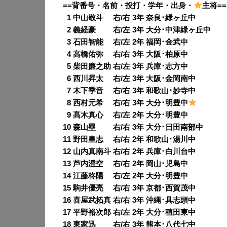
==背番号・名前・投打・学年・出身・
主将==
0
1 中山敬斗 右/右 3年 奈良･緑ヶ丘中
0
2 義経豪 右/左 3年 大分･中津緑ヶ丘中
0
3 石田智能 右/左 2年 福岡･金武中
0
4 高橋佑弥 右/右 3年 大阪･柏原中
0
5 柴田廉之助 右/左 3年 兵庫･志方中
0
6 西川昇太 右/左 3年 大阪･金岡南中
0
7 木下季音 右/右 3年 和歌山･妙寺中
0
8 西村元希 右/右 3年 大分･明豊中
0
9 髙木真心 右/左 2年 大分･明豊中
10 森山塁 右/右 3年 大分･日田南部中
11 野田皇志 右/右 2年 和歌山･湯川中
12 山内真南斗 右/右 2年 兵庫･白川台中
13 芦内澄空 右/右 2年 岡山･児島中
14 江藤柊陽 右/左 2年 大分･明豊中
15 駒井優亮 右/右 3年 京都･西賀茂中
16 喜屋武拓真 右/右 3年 沖縄･具志頭中
17 平野裕次郎 右/左 2年 大分･稙田東中
18 東家迅 右/右 3年 熊本･八代七中