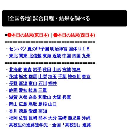
[全国各地] 試合日程・結果を調べる
■
❶本日の結果(東日本)
｜
❷本日の結果(西日本)
===================================
・
センバツ
夏の甲子園
明治神宮
国体
U１８
・
東北
関東
北信越
東海
近畿
中国
四国
九州
===================================
・
北海道
青森
岩手
秋田
山形
宮城
福島
・
茨城
栃木
群馬
山梨
埼玉
千葉
神奈川
東京
・
長野
新潟
富山
石川
福井
・
静岡
愛知
岐阜
三重
・
滋賀
京都
奈良
和歌山
大阪
兵庫
・
岡山
広島
鳥取
島根
山口
・
香川
徳島
愛媛
高知
・
福岡
佐賀
長崎
熊本
大分
宮崎
鹿児島
沖縄
・
高校生の進路進学先
・
全国「高校別」進路