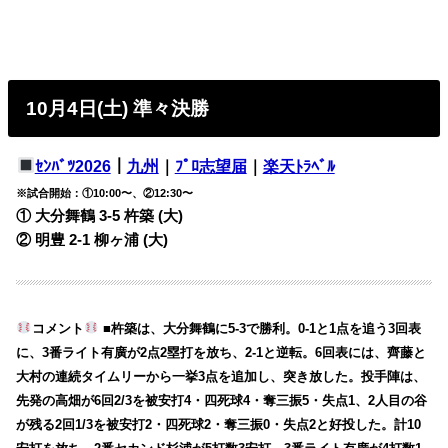
10月4日(土) 準々決勝
ｾﾝﾊﾞﾂ2026
｜
九州
｜
ﾌﾟﾛ志望届
｜
楽天ﾄﾗﾍﾞﾙ
※試合開始：①10:00〜、②12:30〜
① 大分舞鶴 3-5 杵築 (大)
② 明豊 2-1 柳ヶ浦 (大)
コメント
■杵築は、大分舞鶴に5-3で勝利。0-1と1点を追う3回表
に、3番ライト有廣が2点2塁打を放ち、2-1と逆転。6回表には、齊藤と
大村の連続タイムリーから一挙3点を追加し、突き放した。投手陣は、
先発の高畑が6回2/3を被安打4・四死球4・奪三振5・失点1、2人目の谷
が残る2回1/3を被安打2・四死球2・奪三振0・失点2と好投した。計10