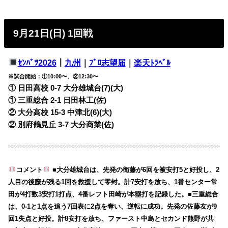
9月21日(日) 1回戦
ｾﾝﾊﾞﾂ2026
｜
九州
｜
ﾌﾟﾛ志望届
｜
楽天ﾄﾗﾍﾞﾙ
※試合開始：①10:00〜、②12:30〜
① 日田高校 0-7 大分雄城台(7)(大)
① 三重総合 2-1 日田林工(佐)
② 大分高校 15-3 中津北(6)(大)
② 別府鶴見丘 3-7 大分商業(佐)
コメント
■大分雄城台は、先発の衛藤が6回を被安打5と好投し、2
人目の後藤が残る1回を救援して零封。計7安打を放ち、1番センター常
田が4打数3安打1打点、4番レフト田崎が本塁打を記録した。■三重総合
は、0-1と1点を追う7回表に2点を奪い、逆転に成功。先発の佐藤友が9
回1失点と好投。計8安打を放ち、ファースト中島とセカンド熊野が共