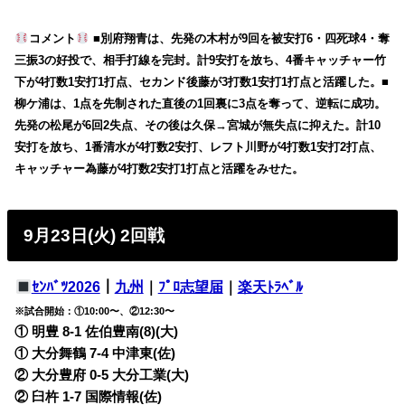
コメント
■別府翔青は、先発の木村が9回を被安打6・四死球4・奪
三振3の好投で、相手打線を完封。計9安打を放ち、4番キャッチャー竹
下が4打数1安打1打点、セカンド後藤が3打数1安打1打点と活躍した。■
柳ケ浦は、1点を先制された直後の1回裏に3点を奪って、逆転に成功。
先発の松尾が6回2失点、その後は久保→宮城が無失点に抑えた。計10
安打を放ち、1番清水が4打数2安打、レフト川野が4打数1安打2打点、
キャッチャー為藤が4打数2安打1打点と活躍をみせた。
9月23日(火) 2回戦
ｾﾝﾊﾞﾂ2026
｜
九州
｜
ﾌﾟﾛ志望届
｜
楽天ﾄﾗﾍﾞﾙ
※試合開始：①10:00〜、②12:30〜
① 明豊 8-1 佐伯豊南(8)(大)
① 大分舞鶴 7-4 中津東(佐)
② 大分豊府 0-5 大分工業(大)
② 臼杵 1-7 国際情報(佐)