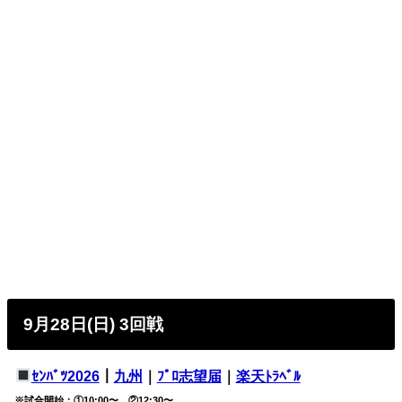
9月28日(日) 3回戦
ｾﾝﾊﾞﾂ2026
｜
九州
｜
ﾌﾟﾛ志望届
｜
楽天ﾄﾗﾍﾞﾙ
※試合開始：①10:00〜、②12:30〜