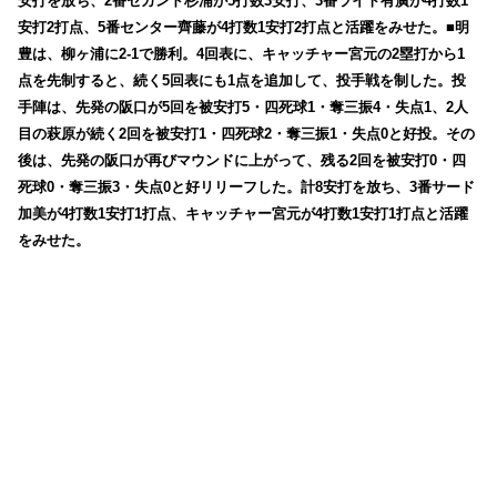
安打を放ち、2番セカンド杉浦が5打数3安打、3番ライト有廣が4打数1
安打2打点、5番センター齊藤が4打数1安打2打点と活躍をみせた。■明
豊は、柳ヶ浦に2-1で勝利。4回表に、キャッチャー宮元の2塁打から1
点を先制すると、続く5回表にも1点を追加して、投手戦を制した。投
手陣は、先発の阪口が5回を被安打5・四死球1・奪三振4・失点1、2人
目の萩原が続く2回を被安打1・四死球2・奪三振1・失点0と好投。その
後は、先発の阪口が再びマウンドに上がって、残る2回を被安打0・四
死球0・奪三振3・失点0と好リリーフした。計8安打を放ち、3番サード
加美が4打数1安打1打点、キャッチャー宮元が4打数1安打1打点と活躍
をみせた。