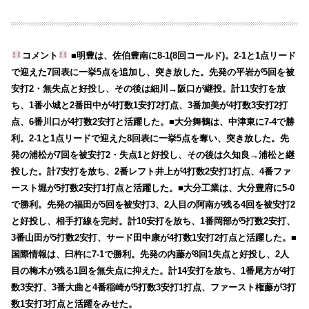
コメント
■明豊は、佐伯豊南に8-1(8回コールド)。2-1と1点リード
で迎えた7回表に一挙5点を追加し、突き放した。先発の平岩が5回を被
安打2・無失点と好投し、その後は細川→阪口が継投。計11安打を放
ち、1番小城と2番田中が4打数1安打2打点、3番加美が4打数3安打2打
点、6番川口が4打数2安打と活躍した。■大分舞鶴は、中津東に7-4で勝
利。2-1と1点リードで迎えた8回表に一挙5点を奪い、突き放した。先
発の浦松が7回を被安打2・失点1と好投し、その後は久知良→浦松と継
投した。計7安打を放ち、2番レフト井上が4打数2安打1打点、4番ファ
ースト堀が5打数2安打1打点と活躍した。■大分工業は、大分豊府に5-0
で勝利。先発の福田が5回を被安打3、2人目の阿南が残る4回を被安打2
と好投し、相手打線を完封。計10安打を放ち、1番岡部が5打数2安打、
3番山田が5打数2安打、サード田中康が4打数1安打2打点と活躍した。■
国際情報は、臼杵に7-1で勝利。先発の内藤が8回1失点と好投し、2人
目の梅木が残る1回を無失点に抑えた。計14安打を放ち、1番尾方が4打
数3安打、3番大曲と4番稲崎が5打数3安打1打点、ファースト権藤が3打
数1安打3打点と活躍をみせた。