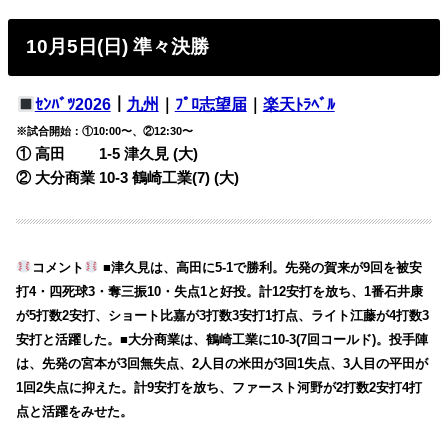
10月5日(日) 準々決勝
ｾﾝﾊﾞﾂ2026
｜
九州
｜
ﾌﾟﾛ志望届
｜
楽天ﾄﾗﾍﾞﾙ
※試合開始：①10:00〜、②12:30〜
① 高田 1-5
津久見 (大)
② 大分商業 10-3
鶴崎工業(7) (大)
コメント
■津久見は、高田に5-1で勝利。先発の賀来が9回を被安
打4・四死球3・奪三振10・失点1と好投。計12安打を放ち、1番石井康
が5打数2安打、ショート比嘉が3打数3安打1打点、ライト江藤が4打数3
安打と活躍した。■大分商業は、鶴崎工業に10-3(7回コールド)。投手陣
は、先発の宮本が3回無失点、2人目の米田が3回1失点、3人目の平田が
1回2失点に抑えた。計9安打を放ち、ファースト河野が2打数2安打4打
点と活躍をみせた。