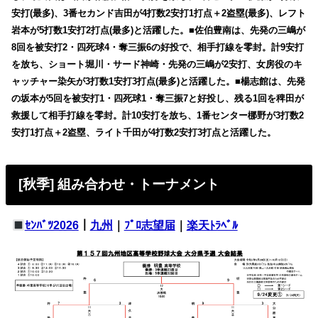
安打(最多)、3番セカンド吉田が4打数2安打1打点＋2盗塁(最多)、レフト
岩本が5打数1安打2打点(最多)と活躍した。■佐伯豊南は、先発の三嶋が
8回を被安打2・四死球4・奪三振6の好投で、相手打線を零封。計9安打
を放ち、ショート堀川・サード神崎・先発の三嶋が2安打、女房役のキ
ャッチャー染矢が3打数1安打3打点(最多)と活躍した。■楊志館は、先発
の坂本が5回を被安打1・四死球1・奪三振7と好投し、残る1回を稗田が
救援して相手打線を零封。計10安打を放ち、1番センター梛野が3打数2
安打1打点＋2盗塁、ライト千田が4打数2安打3打点と活躍した。
[秋季] 組み合わせ・トーナメント
ｾﾝﾊﾞﾂ2026
｜
九州
｜
ﾌﾟﾛ志望届
｜
楽天ﾄﾗﾍﾞﾙ