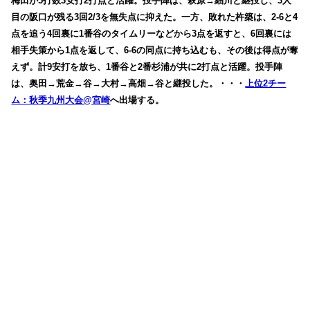
梅田が5打数3安打2打点と活躍。投手陣は、萩原→細川と継投し、3人
目の阪口が残る3回2/3を無失点に抑えた。一方、敗れた杵築は、2-6と4
点を追う4回裏に1番谷のタイムリーなどから3点を返すと、6回裏には
相手失策から1点を返して、6-6の同点に持ち込むも、その後は得点が奪
えず。計9安打を放ち、1番谷と2番杉浦が共に2打点と活躍。投手陣
は、奥田→荒金→谷→大村→高畑→谷と継投した。・・・
上位2チー
ム：秋季九州大会@宮崎
へ出場する。