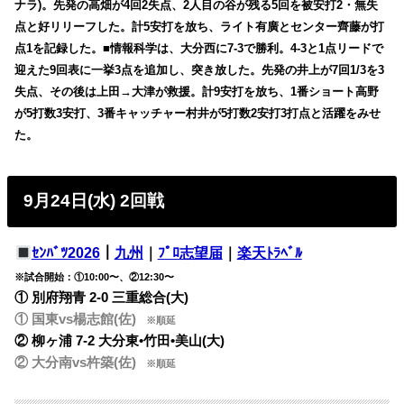
ナラ)。先発の高畑が4回2失点、2人目の谷が残る5回を被安打2・無失
点と好リリーフした。計5安打を放ち、ライト有廣とセンター齊藤が打
点1を記録した。■情報科学は、大分西に7-3で勝利。4-3と1点リードで
迎えた9回表に一挙3点を追加し、突き放した。先発の井上が7回1/3を3
失点、その後は上田→大津が救援。計9安打を放ち、1番ショート高野
が5打数3安打、3番キャッチャー村井が5打数2安打3打点と活躍をみせ
た。
9月24日(水) 2回戦
ｾﾝﾊﾞﾂ2026
｜
九州
｜
ﾌﾟﾛ志望届
｜
楽天ﾄﾗﾍﾞﾙ
※試合開始：①10:00〜、②12:30〜
① 別府翔青 2-0 三重総合(大)
① 国東vs楊志館(佐)
※順延
② 柳ヶ浦 7-2 大分東•竹田•美山(大)
② 大分南vs杵築(佐)
※順延