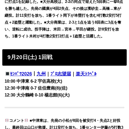
に打点1を記録した。■大分高校は、2-2の同点で迎えた5回表に一挙8点
を勝ち越した。先発の國廣が4回2失点、その後は濱砂圭→高橋→東が
継投。計11安打を放ち、1番ライト岡下が本塁打を含む4打数2安打5打
点＋2盗塁と躍動した。■大分商業は、2-3と1点を追う8回表に3点を奪
い、逆転に成功。投手陣は、米田→宮本→平田が継投。計8安打を放
ち、1番ライト木村が4打数2安打2打点＋1盗塁と活躍した。
9月20日(土) 1回戦
ｾﾝﾊﾞﾂ2026
｜
九州
｜
ﾌﾟﾛ志望届
｜
楽天ﾄﾗﾍﾞﾙ
10:00 中津東 6-2 宇佐高校(大)
12:30 中津南 0-7 佐伯豊南(8)(佐)
12:30 大分鶴崎 0-10 楊志館(6)(大)
コメント
■中津東は、先発の小松が8回を被安打4・失点2と好投
し、最終回は山口が救援。計11安打を放ち、1番センター伊藤が5打数3