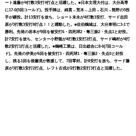
ート遠藤が4打数3安打4打点と活躍した。■日本文理大付は、大分高専
に17-0(5回コールド)。投手陣は、綿貫→荒木→上田→石川→熊野の5投
手が継投。計13安打を放ち、ショート末永が4打数3安打、サード志田
原が3打数3安打8打点！！と躍動した。■佐伯鶴城は、大分東明に3-1で
勝利。先発の岩本が9回を被安打6・四死球2・奪三振2・失点1と好投。
計7安打を放ち、センター小野龍が4打数1安打2打点、サード嶋村が4打
数2安打1打点と活躍した。■鶴崎工業は、日出総合に8-0(7回コール
ド)。先発の伊美が6回を被安打3・四死球1・奪三振2・失点0と好投
し、残る1回を後藤滉が救援して、7回零封。計8安打を放ち、サード藤
原が3打数1安打2打点、レフト古戎が2打数2安打3打点と活躍した。