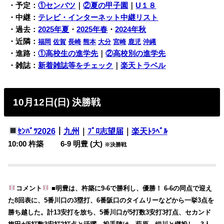
・予定：
①センバツ
｜
②夏の甲子園
｜
U１８
・中継：
テレビ・インターネット中継リスト
・過去：
2025年夏
・
2025年春
・
2024年秋
・近隣：
福岡
佐賀
長崎
熊本
大分
宮崎
鹿児
沖縄
・進路：
①高校生の進学先
｜
②高校別の進学先
・雑誌：
新着雑誌等をチェック
｜
楽天トラベル
10月12日(日) 決勝戦
ｾﾝﾊﾞﾂ2026
｜
九州
｜
ﾌﾟﾛ志望届
｜
楽天ﾄﾗﾍﾞﾙ
10:00 杵築 6-9 明豊 (大)
※決勝戦
コメント
■明豊は、杵築に9-6で勝利し、優勝！ 6-6の同点で迎え
た8回表に、5番川口の3塁打、6番阪口のタイムリーなどから一挙3点を
勝ち越した。計13安打を放ち、5番川口が5打数3安打3打点、セカンド