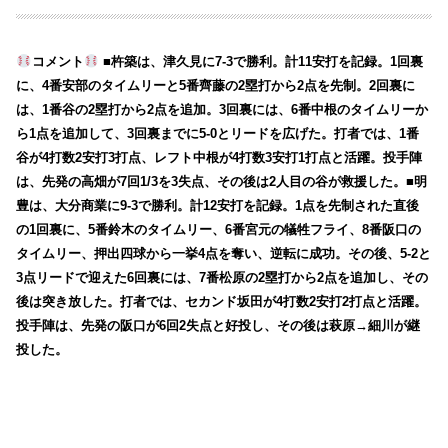
コメント
■杵築は、津久見に7-3で勝利。計11安打を記録。1回裏
に、4番安部のタイムリーと5番齊藤の2塁打から2点を先制。2回裏に
は、1番谷の2塁打から2点を追加。3回裏には、6番中根のタイムリーか
ら1点を追加して、3回裏までに5-0とリードを広げた。打者では、1番
谷が4打数2安打3打点、レフト中根が4打数3安打1打点と活躍。投手陣
は、先発の高畑が7回1/3を3失点、その後は2人目の谷が救援した。■明
豊は、大分商業に9-3で勝利。計12安打を記録。1点を先制された直後
の1回裏に、5番鈴木のタイムリー、6番宮元の犠牲フライ、8番阪口の
タイムリー、押出四球から一挙4点を奪い、逆転に成功。その後、5-2と
3点リードで迎えた6回裏には、7番松原の2塁打から2点を追加し、その
後は突き放した。打者では、セカンド坂田が4打数2安打2打点と活躍。
投手陣は、先発の阪口が6回2失点と好投し、その後は萩原→細川が継
投した。