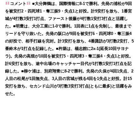
コメント
■大分舞鶴は、国際情報に8-1で勝利。先発の浦松が9回
を被安打2・四死球1・奪三振9・失点1と好投。計9安打を放ち、1番宮
城が4打数3安打1打点、ファースト後藤が4打数1安打3打点と活躍し
た。■明豊は、大分工業に1-0で勝利。1回表に1点を先制し、最後まで
リードを守り抜いた。先発の阪口が9回を被安打6・四死球0・奪三振4
の好投で、相手打線を完封。計3安打を放ち、4番諏訪が3打数2安打、5
番鈴木が1打点を記録した。■杵築は、楊志館に2x-1(延長10回サヨナ
ラ)。先発の高畑が10回を被安打5・四死球3・奪三振4・失点1と好投。
計6安打を放ち、途中出場のキャッチャー目代が1打数1安打1打点を記
録した。■柳ケ浦は、別府翔青に8-2で勝利。先発の久保が4回1失点、2
人目の松尾が1回無失点、3人目の宮城が残る4回を1失点と好投。計15
安打を放ち、セカンド山川が3打数3安打3打点(ともに最多)と活躍をみ
せた。