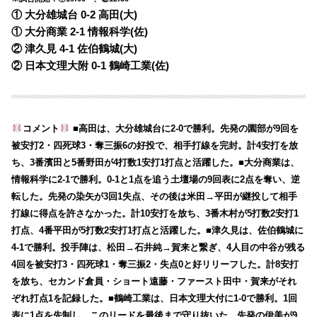
① 大分雄城台 0-2
高田(大)
① 大分商業 2-1
情報科学(佐)
② 津久見 4-1
佐伯鶴城(大)
② 日本文理大附 0-1
鶴崎工業(佐)
コメント
■高田は、大分雄城台に2-0で勝利。先発の園部が9回を
被安打2・四死球3・奪三振6の好投で、相手打線を完封。計4安打を放
ち、3番濱田と5番野田が4打数1安打1打点と活躍した。■大分商業は、
情報科学に2-1で勝利。0-1と1点を追う土壇場の9回表に2点を奪い、逆
転した。先発の染矢が3回1失点、その後は米田→平田が継投して相手
打線に得点を許さなかった。計10安打を放ち、3番木村が5打数2安打1
打点、4番平田が5打数2安打1打点と活躍した。■津久見は、佐伯鶴城に
4-1で勝利。投手陣は、松田→石井純→賀来と繋ぎ、4人目の中谷が残る
4回を被安打3・四死球1・奪三振2・失点0と好リリーフした。計8安打
を放ち、セカンド倉員・ショート遠藤・ファースト田中・賀来がそれ
ぞれ打点1を記録した。■鶴崎工業は、日本文理大付に1-0で勝利。1回
表に1点を先制し、このリードを最後まで守り抜いた。先発の伊美が9