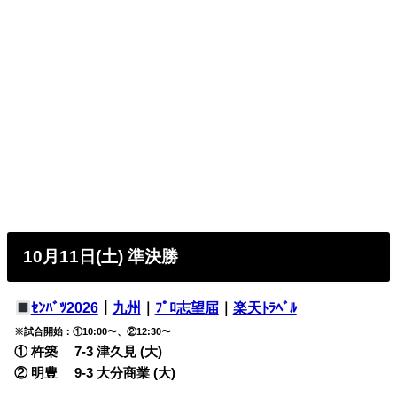
10月11日(土) 準決勝
ｾﾝﾊﾞﾂ2026
｜
九州
｜
ﾌﾟﾛ志望届
｜
楽天ﾄﾗﾍﾞﾙ
※試合開始：①10:00〜、②12:30〜
① 杵築 7-3
津久見 (大)
② 明豊 9-3
大分商業 (大)