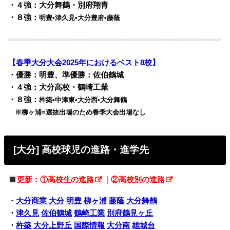
・４強：大分舞鶴・別府翔青
・８強：
明豊•津久見•大分豊府•藤蔭
【春季大分大会2025年におけるベスト8校】
・優勝：明豊、準優勝：佐伯鶴城
・４強：大分高校・鶴崎工業
・８強：
杵築•中津東•大分西•大分舞鶴
※柳ヶ浦=選抜出場のため春季大会出場なし
[大分] 高校球児の進路・進学先
更新：
①高校生の進路
｜
②高校別の進路
・
大分商業
大分
明豊
柳ヶ浦
藤蔭
大分舞鶴
・
津久見
佐伯鶴城
鶴崎工業
別府鶴見ヶ丘
・
杵築
大分上野丘
国際情報
大分南
雄城台