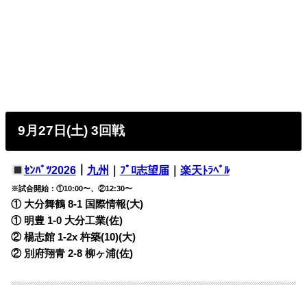
9月27日(土) 3回戦
ｾﾝﾊﾞﾂ2026
｜
九州
｜
ﾌﾟﾛ志望届
｜
楽天ﾄﾗﾍﾞﾙ
※試合開始：①10:00〜、②12:30〜
① 大分舞鶴 8-1
国際情報(大)
① 明豊 1-0
大分工業(佐)
② 楊志館 1-2x
杵築(10)(大)
② 別府翔青 2-8
柳ヶ浦(佐)