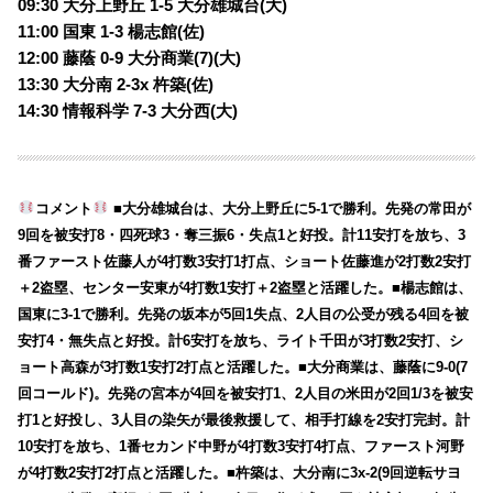
09:30 大分上野丘 1-5 大分雄城台(大)
11:00 国東 1-3 楊志館(佐)
12:00 藤蔭 0-9 大分商業(7)(大)
13:30 大分南 2-3x 杵築(佐)
14:30 情報科学 7-3 大分西(大)
コメント
■大分雄城台は、大分上野丘に5-1で勝利。先発の常田が
9回を被安打8・四死球3・奪三振6・失点1と好投。計11安打を放ち、3
番ファースト佐藤人が4打数3安打1打点、ショート佐藤進が2打数2安打
＋2盗塁、センター安東が4打数1安打＋2盗塁と活躍した。■楊志館は、
国東に3-1で勝利。先発の坂本が5回1失点、2人目の公受が残る4回を被
安打4・無失点と好投。計6安打を放ち、ライト千田が3打数2安打、シ
ョート高森が3打数1安打2打点と活躍した。■大分商業は、藤蔭に9-0(7
回コールド)。先発の宮本が4回を被安打1、2人目の米田が2回1/3を被安
打1と好投し、3人目の染矢が最後救援して、相手打線を2安打完封。計
10安打を放ち、1番セカンド中野が4打数3安打4打点、ファースト河野
が4打数2安打2打点と活躍した。■杵築は、大分南に3x-2(9回逆転サヨ