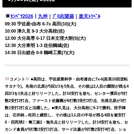
ｾﾝﾊﾞﾂ2026
｜
九州
｜
ﾌﾟﾛ志望届
｜
楽天ﾄﾗﾍﾞﾙ
09:30 宇佐産•由布 6-7x 高田(10)(大)
10:00 津久見 9-3 大分高校(佐)
12:00 大分高専 0-17 日本文理大附(5)(大)
12:30 大分東明 1-3 佐伯鶴城(佐)
14:30 日出総合 0-8 鶴崎工業(7)(大)
コメント
■高田は、宇佐産業科学・由布連合に7x-6(延長10回逆転
サヨナラ)。先発の北原が5回1/3を5失点、その後は2人目の園部が残る4
回2/3を1失点と好リリーフした。計10安打を放ち、センター濱田が5打
数2安打2打点、ファースト佐藤圓が6打数3安打2打点、先発北原が3打
数1安打2打点と活躍した。■津久見は、大分高校に9-3で勝利。投手陣
は、石井純→松田と継投し、その後は3人目の中谷が残る4回を被安打
0・四死球2・奪三振2・無失点と好リリーフした。計14安打を放ち、セ
カンド倉員が5打数3安打1打点、サード比嘉が5打数2安打4打点、ショ