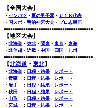
【全国大会】
・
センバツ
・
夏の甲子園
・
Ｕ１８代表
・
国スポ
・
明治神宮大会
・
プロ志望届
=========================================
【地区大会】
・
北海道
・
東北
・
関東
・
東京
・
東海
・
北信越
・
近畿
・
中国
・
四国
・
九州
=========================================
【
北海道
・
東北
】
・
北海道
：
日程・結果
｜
レポート
・
青森
：
日程・結果
｜
レポート
・
岩手
：
日程・結果
｜
レポート
・
秋田
：
日程・結果
｜
レポート
・
山形
：
日程・結果
｜
レポート
・
宮城
：
日程・結果
｜
レポート