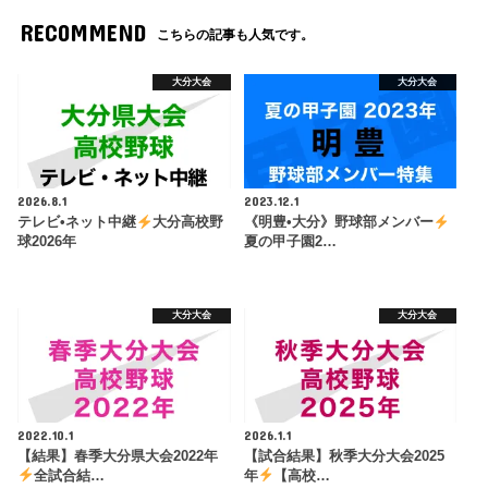
RECOMMEND
こちらの記事も人気です。
大分大会
大分大会
2026.8.1
2023.12.1
テレビ•ネット中継
大分高校野
《明豊•大分》野球部メンバー
球2026年
夏の甲子園2…
大分大会
大分大会
2022.10.1
2026.1.1
【結果】春季大分県大会2022年
【試合結果】秋季大分大会2025
全試合結…
年
【高校…