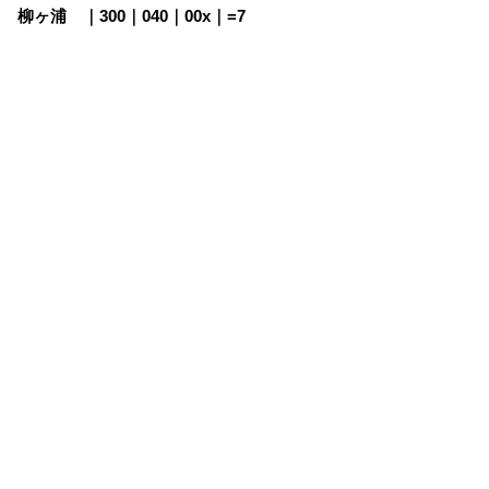
柳ヶ浦
・
｜300｜040｜00x｜=7