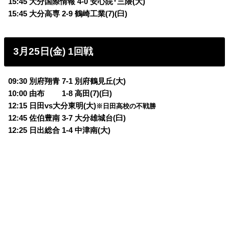
15:45 大分国際情報 4-0 安心院･三隈(大)
15:45 大分高専 2-9 鶴崎工業(7)(臼)
3月25日(金) 1回戦
09:30 別府翔青 7-1 別府鶴見丘(大)
10:00 由布 1-8 高田(7)(臼)
12:15 日田vs大分東明(大)
※日田高校の不戦勝
12:45 佐伯豊南 3-7 大分雄城台(臼)
12:25 日出総合 1-4 中津南(大)