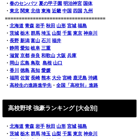
・
春のセンバツ
夏の甲子園
明治神宮
国体
・
東北
関東
北信
東海
近畿
中国
四国
九州
====================================
・
北海道
青森
岩手
秋田
山形
宮城
福島
・
茨城
栃木
群馬
埼玉
山梨
千葉
東京
神奈川
・
長野
新潟
富山
石川
福井
・
静岡
愛知
岐阜
三重
・
滋賀
京都
奈良
和歌山
大阪
兵庫
・
岡山
広島
鳥取
島根
山口
・
香川
徳島
高知
愛媛
・
福岡
佐賀
長崎
熊本
大分
宮崎
鹿児島
沖縄
・
高校生の進路進学先
・
全国「高校別」進路
高校野球 強豪ランキング [大会別]
・
北海道
青森
岩手
秋田
山形
宮城
福島
・
茨城
栃木
群馬
埼玉
山梨
千葉
東京
神奈川