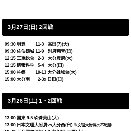
3月27日(日) 2回戦
09:30 明豊 11-3
q
高田(7)(大)
09:30 佐伯鶴城 11-9
q
別府翔青(臼)
12:15 三重総合
0
2-3
q
大分豊府(大)
12:15 情報科学
0
5-4
q
大分(臼)
15:00 杵築 10-13 大分雄城台(大)
15:00 大分南
0
2-3x 日田(臼)
3月26日(土) 1・2回戦
13:00 国東 9-5 玖珠美山(大)
13:00 日本文理大附属vs大分西(臼)
※文理大附属の不戦勝