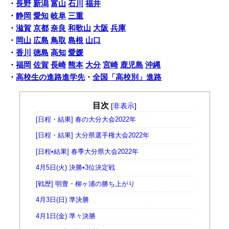
・
長野
新潟
富山
石川
福井
・
静岡
愛知
岐阜
三重
・
滋賀
京都
奈良
和歌山
大阪
兵庫
・
岡山
広島
鳥取
島根
山口
・
香川
徳島
高知
愛媛
・
福岡
佐賀
長崎
熊本
大分
宮崎
鹿児島
沖縄
・
高校生の進路進学先
・
全国「高校別」進路
目次
[
非表示
]
[日程・結果] 春の大分大会2022年
[日程・結果] 大分県選手権大会2022年
[日程•結果] 春季大分県大会2022年
4月5日(火) 決勝•3位決定戦
[戦歴] 明豊・柳ヶ浦の勝ち上がり
4月3日(日) 準決勝
4月1日(金) 準々決勝