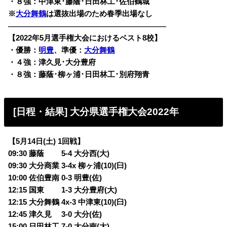
・８強：中津東･藤蔭･日田林工･佐伯鶴城
※
大分舞鶴
は選抜出場のため春季出場なし
————————————————————————
【2022年5月選手権大会におけるベスト8校】
・優勝：
明豊
、準優：
大分舞鶴
・４強：津久見･大分豊府
・８強：藤蔭･柳ヶ浦･日田林工･別府翔青
[日程・結果] 大分県選手権大会2022年
【5月14日(土) 1回戦】
09:30 藤蔭 5-4 大分西(大)
09:30 大分商業 3-4x 柳ヶ浦(10)(臼)
10:00 佐伯豊南 0-3 明豊(佐)
12:15 国東 1-3 大分豊府(大)
12:15 大分舞鶴 4x-3 中津東(10)(臼)
12:45 津久見 3-0 大分(佐)
15:00 日田林工 7-0 大分南(大)