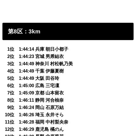
第8区：3km
0
1位 1:44:14 兵庫 朝日小都子
0
2位 1:44:23 宮城 男乕結衣
0
3位 1:44:49 神奈川 村松帆乃美
0
4位 1:44:49 千葉 伊藤夏樹
0
5位 1:44:49 大阪 田谷玲
0
6位 1:45:00 広島 三宅凜
0
7位 1:45:09 京都 山本留衣
0
8位 1:46:11 静岡 河合柚奈
0
9位 1:46:24 岡山 石原万結
10位 1:46:26 埼玉 永井そら
11位 1:46:28 福岡 中村梨央奈
12位 1:46:29 鹿児島 橘のん