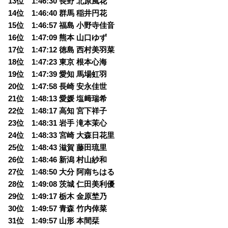
13位 1:46:30 長野 北原風花
14位 1:46:40 群馬 稲井円花
15位 1:46:57 福島 小野寺佳音
16位 1:47:09 熊本 山口ゆず
17位 1:47:12 徳島 西村美羽菜
18位 1:47:23 東京 根本心海
19位 1:47:39 愛知 馬場虹羽
20位 1:47:58 長崎 安永佳世
21位 1:48:13 愛媛 塩﨑瑞希
22位 1:48:17 高知 宮下祥子
23位 1:48:31 岩手 滝本茉心
24位 1:48:33 宮崎 大森日花里
25位 1:48:43 滋賀 藤田琉里
26位 1:48:46 新潟 村山紗和
27位 1:48:50 大分 阿南ちはる
28位 1:49:08 茨城 仁田美利優
29位 1:49:17 栃木 金原埜乃
30位 1:49:57 青森 竹内倖菜
31位 1:49:57 山形 本間栞