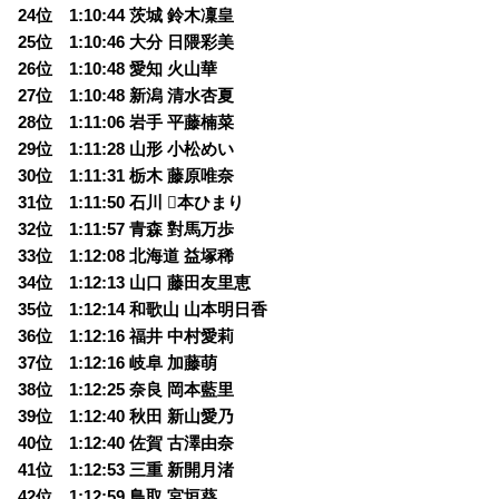
24位 1:10:44 茨城 鈴木凜皇
25位 1:10:46 大分 日隈彩美
26位 1:10:48 愛知 火山華
27位 1:10:48 新潟 清水杏夏
28位 1:11:06 岩手 平藤楠菜
29位 1:11:28 山形 小松めい
30位 1:11:31 栃木 藤原唯奈
31位 1:11:50 石川 本ひまり
32位 1:11:57 青森 對馬万歩
33位 1:12:08 北海道 益塚稀
34位 1:12:13 山口 藤田友里恵
35位 1:12:14 和歌山 山本明日香
36位 1:12:16 福井 中村愛莉
37位 1:12:16 岐阜 加藤萌
38位 1:12:25 奈良 岡本藍里
39位 1:12:40 秋田 新山愛乃
40位 1:12:40 佐賀 古澤由奈
41位 1:12:53 三重 新開月渚
42位 1:12:59 鳥取 宮垣葵