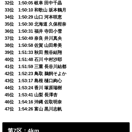
32位 1:50:05 岐阜 田中千晶
33位 1:50:10 和歌山 坂本鶴月
34位 1:50:29 山口 河本咲恵
35位 1:50:30 北海道 久保柑奈
36位 1:50:31 福井 寺田小雪
37位 1:50:49 奈良 井川真央
38位 1:50:58 佐賀 山田希美
39位 1:51:33 秋田 熊谷結翔
40位 1:51:48 石川 中村沙耶
41位 1:51:59 三重 長谷川結都
42位 1:52:23 鳥取 鵜飼そよか
43位 1:53:17 島根 樋口絢心
44位 1:53:24 香川 塚原瑞樹
45位 1:53:41 山梨 長澤杏
46位 1:54:16 沖縄 佐取明奈
47位 1:54:26 富山 黒川志帆
第7区：4km