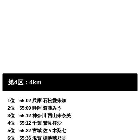
第4区：4km
0
1位 55:02 兵庫 石松愛朱加
0
2位 55:09 静岡 齋藤みう
0
3位 55:12 神奈川 西山未奈美
0
4位 55:12 千葉 鷲見梓沙
0
5位 55:22 宮城 佐々木梨七
0
6位 55:36 滋賀 棚池穂乃香