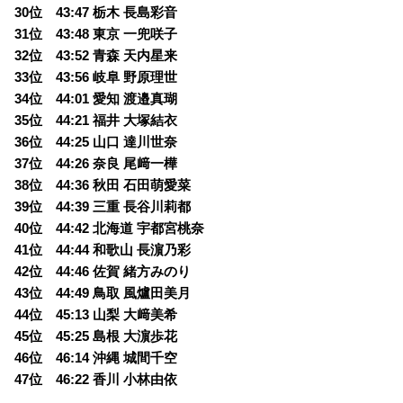
30位 43:47 栃木 長島彩音
31位 43:48 東京 一兜咲子
32位 43:52 青森 天内星来
33位 43:56 岐阜 野原理世
34位 44:01 愛知 渡邉真瑚
35位 44:21 福井 大塚結衣
36位 44:25 山口 達川世奈
37位 44:26 奈良 尾﨑一樺
38位 44:36 秋田 石田萌愛菜
39位 44:39 三重 長谷川莉都
40位 44:42 北海道 宇都宮桃奈
41位 44:44 和歌山 長濵乃彩
42位 44:46 佐賀 緒方みのり
43位 44:49 鳥取 風爐田美月
44位 45:13 山梨 大﨑美希
45位 45:25 島根 大濵歩花
46位 46:14 沖縄 城間千空
47位 46:22 香川 小林由依