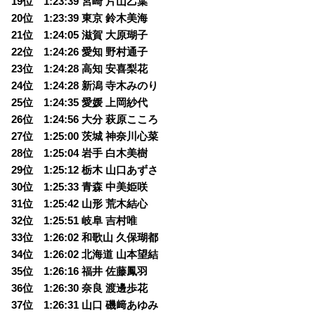
19位 1:23:39 宮崎 片山乙葉
20位 1:23:39 東京 鈴木美海
21位 1:24:05 滋賀 大原瑚子
22位 1:24:26 愛知 野村通子
23位 1:24:28 高知 安喜梨花
24位 1:24:28 新潟 寺木みのり
25位 1:24:35 愛媛 上岡紗代
26位 1:24:56 大分 萩原こころ
27位 1:25:00 茨城 神奈川心菜
28位 1:25:04 岩手 白木美樹
29位 1:25:12 栃木 山口あずさ
30位 1:25:33 青森 中美姫咲
31位 1:25:42 山形 荒木結心
32位 1:25:51 岐阜 吉村唯
33位 1:26:02 和歌山 久保瑚都
34位 1:26:02 北海道 山本望結
35位 1:26:16 福井 佐藤鳳羽
36位 1:26:30 奈良 渡邊歩花
37位 1:26:31 山口 磯﨑あゆみ