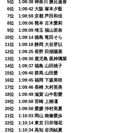
0
5位 1:08:38 神奈川 勝呂遥香
0
6位 1:08:42 大阪 塚本夕藍
0
7位 1:08:59 京都 芦田和佳
0
8位 1:09:06 熊本 古木愛莉
0
9位 1:09:09 埼玉 福山若奈
10位 1:09:14 徳島 竜田そら
11位 1:09:18 静岡 大谷芽以
12位 1:09:25 長野 田畑陽菜
13位 1:09:30 鹿児島 黒神璃菜
14位 1:09:37 福島 山田桃子
15位 1:09:40 群馬 山田愛
16位 1:09:45 福岡 下森美咲
17位 1:09:46 長崎 大村英美
18位 1:09:49 滋賀 山中彩愛
19位 1:09:58 宮崎 上柳凜
20位 1:09:58 愛媛 沖村美夏
21位 1:10:03 岡山 南條愛歩
22位 1:10:14 東京 臼井瑠花
23位 1:10:34 高知 谷渕結夏