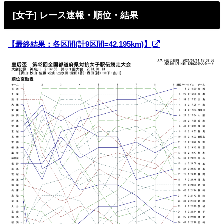
[女子] レース速報・順位・結果
【最終結果：各区間(計9区間=42.195km)】