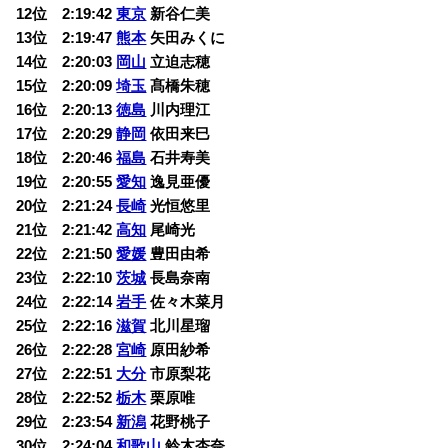
12位 2:19:42
東京
新谷仁美
13位 2:19:47
熊本
矢田みくに
14位 2:20:03
岡山
立迫志穂
15位 2:20:09
埼玉
髙橋朱穂
16位 2:20:13
徳島
川内理江
17位 2:20:29
静岡
依田来巳
18位 2:20:46
福島
石井寿美
19位 2:20:55
愛知
逸見亜優
20位 2:21:24
長崎
光恒悠里
21位 2:21:42
高知
尾崎光
22位 2:21:50
愛媛
豊田由希
23位 2:22:10
茨城
長島奈南
24位 2:22:14
岩手
佐々木菜月
25位 2:22:16
滋賀
北川星瑠
26位 2:22:28
宮崎
原田紗希
27位 2:22:51
大分
市原梨花
28位 2:22:52
栃木
栗原唯
29位 2:23:54
新潟
花野桃子
30位 2:24:04
和歌山
鈴木杏奈