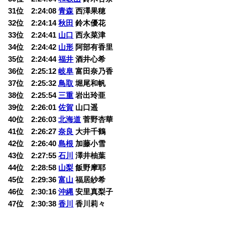
31位 2:24:08
青森
西澤果穂
32位 2:24:14
秋田
鈴木優花
33位 2:24:41
山口
西永菜津
34位 2:24:42
山形
阿部有香里
35位 2:24:44
福井
酒井心希
36位 2:25:12
岐阜
富田奈乃香
37位 2:25:32
鳥取
堀尾和帆
38位 2:25:54
三重
岩出玲亜
39位 2:26:01
佐賀
山口遥
40位 2:26:03
北海道
菅野杏華
41位 2:26:27
奈良
大井千鶴
42位 2:26:40
島根
加藤小雪
43位 2:27:55
石川
澤井柚葉
44位 2:28:58
山梨
飯野摩耶
45位 2:29:36
富山
福居紗希
46位 2:30:16
沖縄
安里真梨子
47位 2:30:38
香川
香川莉々