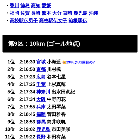
・
香川
徳島
高知
愛媛
・
福岡
佐賀
長崎
熊本
大分
宮崎
鹿児島
沖縄
・
高校駅伝男子
高校駅伝女子
箱根駅伝
第9区：10km (ゴール地点)
0
1位 2:16:30
宮城
小海遥
29年ぶり2回目のV
0
2位 2:16:50
京都
川村楓
0
3位 2:17:23
広島
谷本七星
0
4位 2:17:25
千葉
上杉真穂
0
5位 2:17:34
神奈川
出水田眞紀
0
6位 2:17:34
大阪
中野円花
0
7位 2:17:55
兵庫
太田琴菜
0
8位 2:18:45
福岡
菅田雅香
0
9位 2:18:53
群馬
筒井咲帆
10位 2:19:02
鹿児島
市田美咲
11位 2:19:22
長野
和田有菜