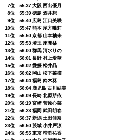
0
7位 55:37 大阪 西出優月
0
8位 55:39 徳島 酒井想
0
9位 55:40 広島 江口美咲
10位 55:47 熊本 尾方唯莉
11位 55:50 京都 山本釉未
12位 55:53 埼玉 座間栞
13位 56:00 群馬 清水りの
14位 56:01 長野 村上愛華
15位 56:02 愛媛 松井晶
16位 56:02 岡山 松下菜摘
17位 56:04 福島 鈴木葵
18位 56:04 鹿児島 古川結美
19位 56:09 長崎 北原芽依
20位 56:19 宮崎 菅原心菜
21位 56:23 福岡 武田胡春
22位 56:37 新潟 土田佳奈
23位 56:50 茨城 小井戸涼
24位 56:55 東京 増渕祐香