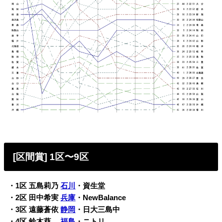
[区間賞] 1区〜9区
・1区 五島莉乃
石川
・資生堂
・2区 田中希実
兵庫
・NewBalance
・3区 遠藤蒼依
静岡
・日大三島中
・4区 鈴木葵
福島
・ニトリ