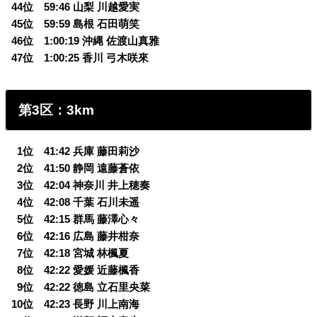
44位 59:46 山梨 川越愛実
45位 59:59 島根 石田萌笑
46位 1:00:19 沖縄 佐渡山真雅
47位 1:00:25 香川 弓木咲來
第3区：3km
0
1位 41:42 兵庫 藤田莉沙
0
2位 41:50 静岡 遠藤蒼依
0
3位 42:04 神奈川 井上穂奏
0
4位 42:08 千葉 石川未遥
0
5位 42:15 群馬 藤澤心々
0
6位 42:16 広島 藤井柑奈
0
7位 42:18 宮城 林楓夏
0
8位 42:22 愛媛 近藤楓香
0
9位 42:22 徳島 立石里央菜
10位 42:23 長野 川上南海