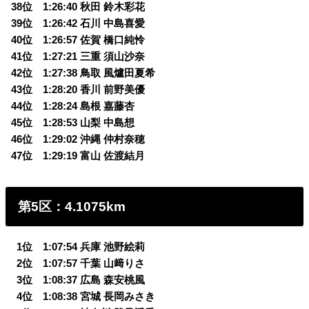
38位 1:26:40 秋田 鈴木彩花
39位 1:26:42 石川 中島喜愛
40位 1:26:57 佐賀 橋口純怜
41位 1:27:21 三重 須山沙奈
42位 1:27:38 鳥取 風爐田夏希
43位 1:28:20 香川 前野美優
44位 1:28:24 島根 嘉藤杏
45位 1:28:53 山梨 中島想
46位 1:29:02 沖縄 仲村奈穂
47位 1:29:19 富山 佐渡結月
第5区：4.1075km
0
1位 1:07:54 兵庫 池野絵莉
0
2位 1:07:57 千葉 山﨑りさ
0
3位 1:08:37 広島 森安桃風
0
4位 1:08:38 宮城 長岡みさき