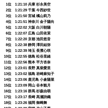
0
1位 1:21:10 兵庫 杉永美空
0
2位 1:21:29 千葉 今西紗世
0
3位 1:21:50 宮城 橘山莉乃
0
4位 1:21:51 神奈川 金子陽向
0
5位 1:22:02 大阪 白川朝陽
0
6位 1:22:07 広島 山田依茉
0
7位 1:22:20 京都 池田悠音
0
8位 1:22:38 静岡 澤田結弥
0
9位 1:22:39 埼玉 長濱心咲
10位 1:22:55 徳島 松谷里緒
11位 1:22:56 熊本 平方杏奈
12位 1:23:01 長野 真柴愛里
13位 1:23:02 福島 岩崎麻知子
14位 1:23:06 鹿児島 小倉陽菜
15位 1:23:09 岡山 谷本観月
16位 1:23:16 群馬 杉森由萌
17位 1:23:17 長崎 髙瀬詩織
18位 1:23:26 福岡 御﨑舞