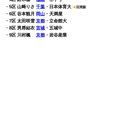
・5区 山﨑りさ
千葉
・日本体育大
区間新
・6区 谷本観月
岡山
・天満屋
・7区 太田咲雪
京都
・立命館大
・8区 男乕結衣
宮城
・五城中
・9区 川村楓
京都
・岩谷産業