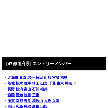
[47都道府県] エントリーメンバー
・
北海道
青森
岩手
秋田
山形
宮城
福島
・
茨城
栃木
群馬
埼玉
山梨
千葉
東京
神奈川
・
長野
新潟
富山
石川
福井
・
静岡
愛知
岐阜
三重
・
滋賀
京都
奈良
和歌山
大阪
兵庫
・
岡山
広島
鳥取
島根
山口