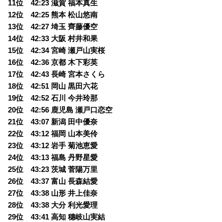
11位 42:23 滋賀 福本真生
12位 42:25 熊本 松山悠南
13位 42:27 埼玉 齊藤優空
14位 42:33 大阪 村井和果
15位 42:34 宮崎 瀬戸山実桜
16位 42:36 京都 木下彩英
17位 42:43 長崎 宮本さくら
18位 42:51 岡山 黒田六花
19位 42:52 石川 今井玲那
20位 42:56 鹿児島 瀬戸口恋空
21位 43:07 新潟 田中優奈
22位 43:12 福岡 山本美伶
23位 43:12 岩手 菊池恵愛
24位 43:13 福島 丹野星愛
25位 43:23 茨城 菅陽万里
26位 43:37 富山 長森結愛
27位 43:38 山形 井上佳奈
28位 43:38 大分 利光愛理
29位 43:41 高知 穗岐山実結