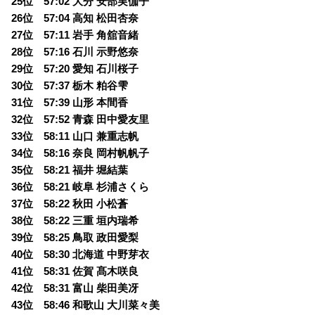
25位 57:02 大分 安部実伽子
26位 57:04 高知 松田杏奈
27位 57:11 岩手 角舘音緒
28位 57:16 石川 示野悠奈
29位 57:20 愛知 石川桜子
30位 57:37 栃木 粕谷雫
31位 57:39 山形 本間香
32位 57:52 青森 田中愛友里
33位 58:11 山口 兼重志帆
34位 58:16 奈良 岡村帆帆子
35位 58:21 福井 堀結葉
36位 58:21 岐阜 杉浦さくら
37位 58:22 秋田 小松蒼
38位 58:22 三重 垣内瑞希
39位 58:25 鳥取 政田愛梨
40位 58:30 北海道 中野芽衣
41位 58:31 佐賀 髙木咲良
42位 58:31 富山 柴田美冴
43位 58:46 和歌山 大川菜々美