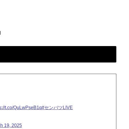
】
ps://t.co/QuLwPseB1q
#センバツLIVE
h 19, 2025