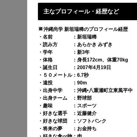
主なプロフィール・経歴など
沖縄尚学 新垣瑞稀のプロフィール経歴
・名前 ：新垣瑞稀
・読み方 ：あらかき みずき
・学年 ：新3年
・体格 ：身長172cm、体重70kg
・誕生日 ：2007年4月19日
・５０メートル：6.7秒
・遠投 ：90m
・出身中学 ：沖縄•八重瀬町立東風平中
・出身チーム ：野球部
・趣味 ：スポーツ
・好きな選手 ：近藤健介
・好きな球団 ：ソフトバンク
・将来の夢 ：お金持ち
・好きな食べ物：肉