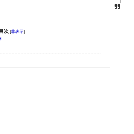
目次
[
非表示
]
歴