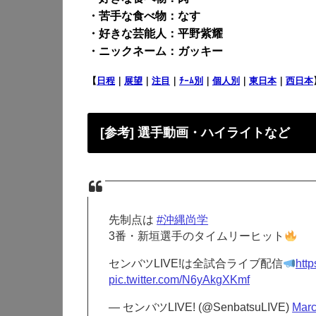
・苦手な食べ物：なす
・好きな芸能人：平野紫耀
・ニックネーム：ガッキー
【
日程
｜
展望
｜
注目
｜
ﾁｰﾑ別
｜
個人別
｜
東日本
｜
西日本
[参考] 選手動画・ハイライトなど
先制点は
#沖縄尚学
3番・新垣選手のタイムリーヒット
センバツLIVE!は全試合ライブ配信
htt
pic.twitter.com/N6yAkgXKmf
— センバツLIVE! (@SenbatsuLIVE)
Marc