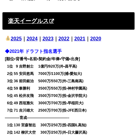
楽天イーグルス
2025
｜
2024
｜
2023
｜
2022
｜
2021
｜
2020
◆2021年 ドラフト指名選手
[順位•背番号•名前•契約金/年俸•守備•出身]
0
1位
0
9 吉野創士 1億円/920万(外•昌平高)
0
2位 55 安田悠馬 7000万/1100万(捕•愛知大)
0
3位 36 前田銀治 5000万/550万(外•三島南高)
0
4位 59 泰勝利 3500万/550万(投•神村学園高)
0
5位 45 松井友飛 3500万/700万(投•金沢学院大)
0
6位 49 西垣雅矢 3000万/700万(投•早稲田大)
0
7位 71 吉川雄大 2500万/700万(投•JFE西日本)
————育成———————————–
0
1位 130 宮森智志 300万/250万(投•四国IL高知)
0
2位 142 柳沢大空 300万/250万(外•日大藤沢高)