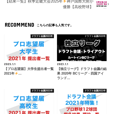
【結果一覧】秋季近畿大会2025年
神戸国際大附が
優勝【高校野球】
RECOMMEND
こちらの記事も人気です。
ドラフト会議2021年
ドラフト会議2020年
2025.1.1
2023.1.1
【プロ志望届】大学生提出者一覧
【独立リーグ】ドラフト会議の結
2021年
…
果 2020年 BCリーグ・四国アイ
ランド…
ドラフト会議2021年
ドラフト会議2021年