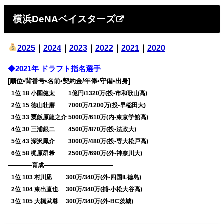
横浜DeNAベイスターズ
2025
｜
2024
｜
2023
｜
2022
｜
2021
｜
2020
◆2021年 ドラフト指名選手
[順位•背番号•名前•契約金/年俸•守備•出身]
0
1位 18 小園健太 1億円/1320万(投•市和歌山高)
0
2位 15 徳山壮磨 7000万/1200万(投•早稲田大)
0
3位 33 粟飯原龍之介 5000万/610万(内•東京学館高)
0
4位 30 三浦銀二 4500万/870万(投•法政大)
0
5位 43 深沢鳳介 3000万/480万(投•専大松戸高)
0
6位 58 梶原昂希 2500万/690万(外•神奈川大)
————育成———————————–
0
1位 103 村川凪 300万/340万(外•四国IL徳島)
0
2位 104 東出直也 300万/340万(捕•小松大谷高)
0
3位 105 大橋武尊 300万/340万(外•BC茨城)