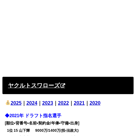
ヤクルトスワローズ
2025
｜
2024
｜
2023
｜
2022
｜
2021
｜
2020
◆2021年 ドラフト指名選手
[順位•背番号•名前•契約金/年俸•守備•出身]
0
1位 15 山下輝 9000万/1400万(投•法政大)