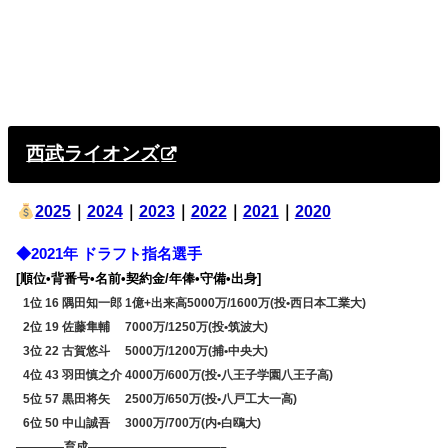
西武ライオンズ
2025
｜
2024
｜
2023
｜
2022
｜
2021
｜
2020
◆2021年 ドラフト指名選手
[順位•背番号•名前•契約金/年俸•守備•出身]
0
1位 16 隅田知一郎 1億+出来高5000万/1600万(投•西日本工業大)
0
2位 19 佐藤隼輔 7000万/1250万(投•筑波大)
0
3位 22 古賀悠斗 5000万/1200万(捕•中央大)
0
4位 43 羽田慎之介 4000万/600万(投•八王子学園八王子高)
0
5位 57 黒田将矢 2500万/650万(投•八戸工大一高)
0
6位 50 中山誠吾 3000万/700万(内•白鴎大)
————育成———————————–