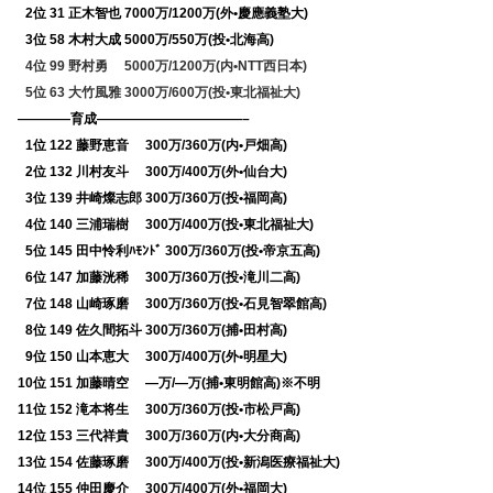
0
2位 31 正木智也 7000万/1200万(外•慶應義塾大)
0
3位 58 木村大成 5000万/550万(投•北海高)
0
4位 99 野村勇 5000万/1200万(内•NTT西日本)
0
5位 63 大竹風雅 3000万/600万(投•東北福祉大)
————育成———————————–
0
1位 122 藤野恵音 300万/360万(内•戸畑高)
0
2位 132 川村友斗 300万/400万(外•仙台大)
0
3位 139 井崎燦志郎 300万/360万(投•福岡高)
0
4位 140 三浦瑞樹 300万/400万(投•東北福祉大)
0
5位 145 田中怜利ﾊﾓﾝﾄﾞ 300万/360万(投•帝京五高)
0
6位 147 加藤洸稀 300万/360万(投•滝川二高)
0
7位 148 山崎琢磨 300万/360万(投•石見智翠館高)
0
8位 149 佐久間拓斗 300万/360万(捕•田村高)
0
9位 150 山本恵大 300万/400万(外•明星大)
10位 151 加藤晴空 —万/—万(捕•東明館高)※不明
11位 152 滝本将生 300万/360万(投•市松戸高)
12位 153 三代祥貴 300万/360万(内•大分商高)
13位 154 佐藤琢磨 300万/400万(投•新潟医療福祉大)
14位 155 仲田慶介 300万/400万(外•福岡大)