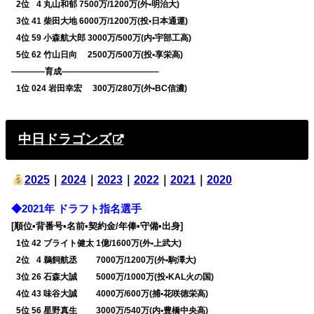
0
2位
0
4 丸山和郁 7500万/1200万(外•明治大)
0
3位 41 柴田大地 6000万/1200万(投•日本通運)
0
4位 59 小森航大郎 3000万/500万(内•宇部工高)
0
5位 62 竹山日向 2500万/500万(投•享栄高)
————育成———————————–
0
1位 024 岩田幸宏 300万/280万(外•BC信濃)
中日ドラゴンズ
2025
｜
2024
｜
2023
｜
2022
｜
2021
｜
2020
◆2021年 ドラフト指名選手
[順位•背番号•名前•契約金/年俸•守備•出身]
0
1位 42 ブライト健太 1億/1600万(外•上武大)
0
2位
0
4 鵜飼航丞 7000万/1200万(外•駒澤大)
0
3位 26 石森大誠 5000万/1000万(投•KAL火の国)
0
4位 43 味谷大誠 4000万/600万(捕•花咲徳栄高)
0
5位 56 星野真生 3000万/540万(内•豊橋中央高)