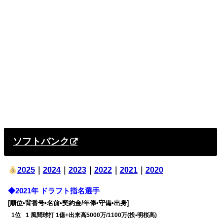
ソフトバンク
2025
｜
2024
｜
2023
｜
2022
｜
2021
｜
2020
◆2021年 ドラフト指名選手
[順位•背番号•名前•契約金/年俸•守備•出身]
0
1位
0
1 風間球打 1億+出来高5000万/1100万(投•明桜高)