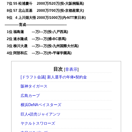
0
7位 55 松浦慶斗 2000万/520万(投•大阪桐蔭高)
0
8位 57 北山亘基 2000万/700万(投•京都産業大)
0
9位
0
4 上川畑大悟 2000万/1000万(内•NTT東日本)
————育成———————————–
0
1位 福島蓮 —万/—万(投•八戸西高)
0
2位 速水隆成 —万/—万(捕•BC群馬)
0
3位 柳川大晟 —万/—万(投•九州国際大付高)
0
4位 阿部和広 —万/—万(外•平塚学園高)
目次
[
非表示
]
[ドラフト会議] 新人選手の年俸•契約金
阪神タイガース
広島カープ
横浜DeNAベイスターズ
巨人•読売ジャイアンツ
ヤクルトスワローズ