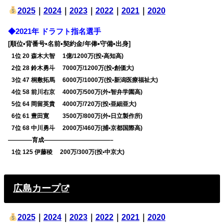
2025
｜
2024
｜
2023
｜
2022
｜
2021
｜
2020
◆2021年 ドラフト指名選手
[順位•背番号•名前•契約金/年俸•守備•出身]
0
1位 20 森木大智 1億/1200万(投•高知高)
0
2位 28 鈴木勇斗 7000万/1200万(投•創価大)
0
3位 47 桐敷拓馬 6000万/1000万(投•新潟医療福祉大)
0
4位 58 前川右京 4000万/500万(外•智弁学園高)
0
5位 64 岡留英貴 4000万/720万(投•亜細亜大)
0
6位 61 豊田寛 3500万/800万(外•日立製作所)
0
7位 68 中川勇斗 2000万/460万(捕•京都国際高)
————育成———————————–
0
1位 125 伊藤稜 200万/300万(投•中京大)
広島カープ
2025
｜
2024
｜
2023
｜
2022
｜
2021
｜
2020