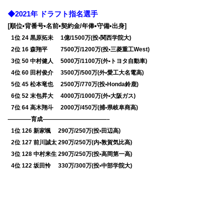
◆2021年 ドラフト指名選手
[順位•背番号•名前•契約金/年俸•守備•出身]
0
1位 24 黒原拓未 1億/1500万(投•関西学院大)
0
2位 16 森翔平 7500万/1200万(投•三菱重工West)
0
3位 50 中村健人 5000万/1100万(外•トヨタ自動車)
0
4位 60 田村俊介 3500万/500万(外•愛工大名電高)
0
5位 45 松本竜也 2500万/770万(投•Honda鈴鹿)
0
6位 52 末包昇大 4000万/1000万(外•大阪ガス)
0
7位 64 高木翔斗 2000万/450万(捕•県岐阜商高)
————育成———————————–
0
1位 126 新家颯 290万/250万(投•田辺高)
0
2位 127 前川誠太 290万/250万(内•敦賀気比高)
0
3位 128 中村来生 290万/250万(投•高岡第一高)
0
4位 122 坂田怜 330万/300万(投•中部学院大)