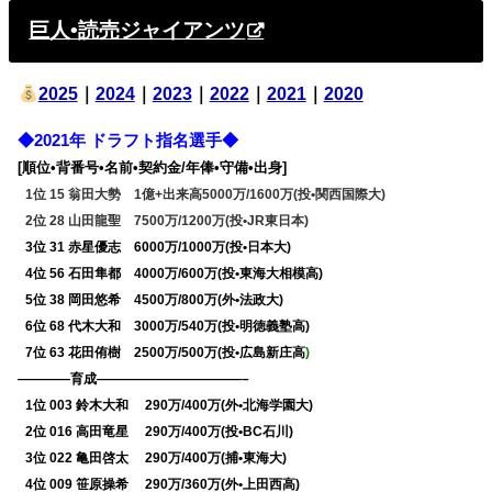
巨人•読売ジャイアンツ
2025
｜
2024
｜
2023
｜
2022
｜
2021
｜
2020
◆2021年 ドラフト指名選手◆
[順位•背番号•名前•契約金/年俸•守備•出身]
0
1位 15 翁田大勢 1億+出来高5000万/1600万(投•関西国際大)
0
2位 28 山田龍聖 7500万/1200万(投•JR東日本)
0
3位 31 赤星優志 6000万/1000万(投•日本大)
0
4位 56 石田隼都 4000万/600万(投•東海大相模高)
0
5位 38 岡田悠希 4500万/800万(外•法政大)
0
6位 68 代木大和 3000万/540万(投•明徳義塾高)
0
7位 63 花田侑樹 2500万/500万(投•広島新庄高
)
————育成———————————–
0
1位 003 鈴木大和 290万/400万(外•北海学園大)
0
2位 016 高田竜星 290万/400万(投•BC石川)
0
3位 022 亀田啓太 290万/400万(捕•東海大)
0
4位 009 笹原操希 290万/360万(外•上田西高)