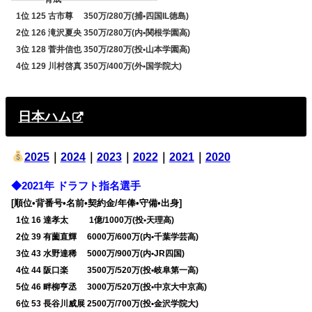
0
1位 125 古市尊 350万/280万(捕•四国IL徳島)
0
2位 126 滝沢夏央 350万/280万(内•関根学園高)
0
3位 128 菅井信也 350万/280万(投•山本学園高)
0
4位 129 川村啓真 350万/400万(外•国学院大)
日本ハム
2025
｜
2024
｜
2023
｜
2022
｜
2021
｜
2020
◆2021年 ドラフト指名選手
[順位•背番号•名前•契約金/年俸•守備•出身]
0
1位 16 達孝太 1億/1000万(投•天理高)
0
2位 39 有薗直輝 6000万/600万(内•千葉学芸高)
0
3位 43 水野達稀 5000万/900万(内•JR四国)
0
4位 44 阪口楽 3500万/520万(投•岐阜第一高)
0
5位 46 畔柳亨丞 3000万/520万(投•中京大中京高)
0
6位 53 長谷川威展 2500万/700万(投•金沢学院大)