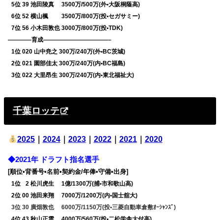
0
5位 39 池田陵真 3500万/500万(外•大阪桐蔭高)
0
6位 52 横山楓 3500万/800万(投•セガサミー)
0
7位 56 小木田敦也 3000万/800万(投•TDK)
————育成———————————–
0
1位 020 山中尭之 300万/240万(外•BC茨城)
0
2位 021 園部佳太 300万/240万(内•BC福島)
0
3位 022 大里昂生 300万/240万(内•東北福祉大)
千葉ロッテ
2025
｜
2024
｜
2023
｜
2022
｜
2021
｜
2020
◆2021年 ドラフト指名選手
[順位•背番号•名前•契約金/年俸•守備•出身]
0
1位
0
2 松川虎生 1億/1300万(捕•市和歌山高)
0
2位 00 池田来翔 7000万/1200万(内•国士舘大)
0
3位 30 廣畑敦也 6000万/1150万(投•三菱自動車倉敷ｵｰｼｬﾝｽﾞ)
0
4位 43 秋山正雲 4000万/560万(投•二松学舎大付高)