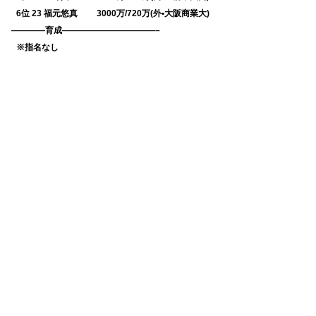
0
6位 23 福元悠真 3000万/720万(外•大阪商業大)
————育成———————————–
0
※指名なし