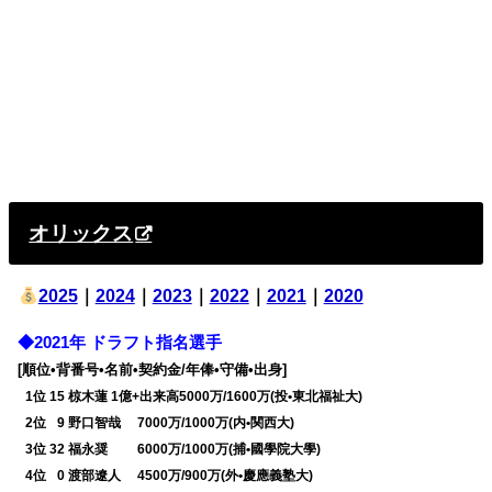
オリックス
2025
｜
2024
｜
2023
｜
2022
｜
2021
｜
2020
◆2021年 ドラフト指名選手
[順位•背番号•名前•契約金/年俸•守備•出身]
0
1位 15 椋木蓮 1億+出来高5000万/1600万(投•東北福祉大)
0
2位
0
9 野口智哉 7000万/1000万(内•関西大)
0
3位 32 福永奨 6000万/1000万(捕•國學院大學)
0
4位
0
0 渡部遼人 4500万/900万(外•慶應義塾大)