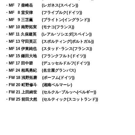
・MF
0
7 柴崎岳 (レガネス(スペイン))
・MF
0
8 堂安律 (フライブルク(ドイツ))
・MF
0
9 三笘薫 (ブライトン(イングランド))
・MF 10 南野拓実 (モナコ(フランス))
・MF 11 久保建英 (レアル･ソシエダ(スペイン))
・MF 13 守田英正 (スポルティング(ポルトガル))
・MF 14 伊東純也 (スタッド･ランス(フランス))
・MF 15 鎌田大地 (フランクフルト(ドイツ))
・MF 17 田中碧 (デュッセルドルフ(ドイツ))
・MF 24 相馬勇紀 (名古屋グランパス)
・FW 18 浅野拓磨 (ボーフム(ドイツ))
・FW 20 町野修斗 (湘南ベルマーレ)
・FW 21 上田綺世 (セルクル･ブルッヘ(ベルギー))
・FW 25 前田大然 (セルティック(スコットランド))