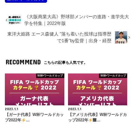
《大阪商業大高》野球部メンバーの進路・進学先大
学を特集｜2022年版
東洋大姫路 エース森健人 "落ち着いた投球は指導歴
で1番"by監督｜出身・経歴
RECOMMEND
こちらの記事も人気です。
W杯•ワールドカップ
W杯•ワールドカップ
2023.1.1
2023.1.1
【ガーナ代表】W杯ワールドカッ
【アメリカ代表】W杯ワールドカ
プ2022年
…
ップ2022年
࿠…