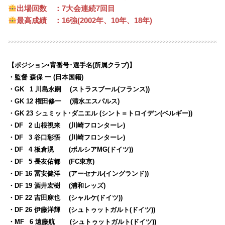
出場回数 ：
7
大会連続
7
回目
最高成績 ：
16強(20
02年
、
10年
、
18年)
【ポジション•背番号･選手名(所属クラブ)】
・監督 森保 一 (日本国籍)
・GK
0
1 川島永嗣 (ストラスブール(フランス))
・GK 12 権田修一 (清水エスパルス)
・GK 23 シュミット･ダニエル (シント＝トロイデン(ベルギー))
・DF
0
2 山根視来 (川崎フロンターレ)
・DF
0
3 谷口彰悟 (川崎フロンターレ)
・DF
0
4 板倉滉 (ボルシアMG(ドイツ))
・DF
0
5 長友佑都 (FC東京)
・DF 16 冨安健洋 (アーセナル(イングランド))
・DF 19 酒井宏樹 (浦和レッズ)
・DF 22 吉田麻也 (シャルケ(ドイツ))
・DF 26 伊藤洋輝 (シュトゥットガルト(ドイツ))
・MF
0
6 遠藤航 (シュトゥットガルト(ドイツ))