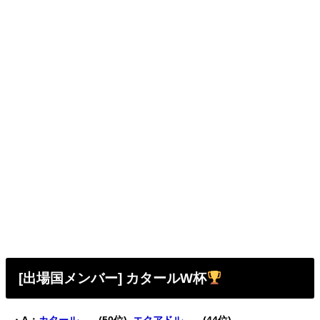
[出場国メンバー] カタールW杯
・A：
カタール
(50位)
エクアドル
(44位)