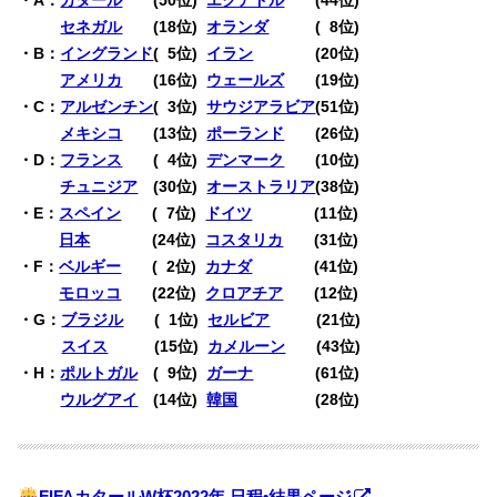
・A：
セネガル
(18位)
オランダ
(
0
8位)
・B：
イングランド
(
0
5位)
イラン
(20位)
・B：
アメリカ
(16位)
ウェールズ
(19位)
・C：
アルゼンチン
(
0
3位)
サウジアラビア
(51位)
・C：
メキシコ
(13位)
ポーランド
(26位)
・D：
フランス
(
0
4位)
デンマーク
(10位)
・D：
チュニジア
(30位)
オーストラリア
(38位)
・E：
スペイン
(
0
7位)
ドイツ
(11位)
・E：
日本
(24位)
コスタリカ
(31位)
・F：
ベルギー
(
0
2位)
カナダ
(41位)
・F：
モロッコ
(22位)
クロアチア
(12位)
・G：
ブラジル
(
0
1位)
セルビア
(21位)
・G：
スイス
(15位)
カメルーン
(43位)
・H：
ポルトガル
(
0
9位)
ガーナ
(61位)
・H：
ウルグアイ
(14位)
韓国
(28位)
FIFAカタールW杯2022年 日程•結果ページ