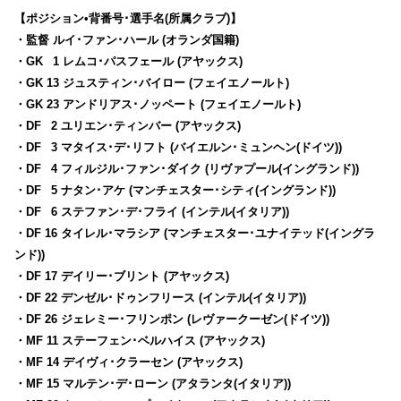
【ポジション•背番号･選手名(所属クラブ)】
・監督 ルイ･ファン･ハール (オランダ国籍)
・GK
0
1 レムコ･パスフェール (アヤックス)
・GK 13 ジュスティン･バイロー (フェイエノールト)
・GK 23 アンドリアス･ノッペート (フェイエノールト)
・DF
0
2 ユリエン･ティンバー (アヤックス)
・DF
0
3 マタイス･デ･リフト (バイエルン･ミュンヘン(ドイツ))
・DF
0
4 フィルジル･ファン･ダイク (リヴァプール(イングランド))
・DF
0
5 ナタン･アケ (マンチェスター･シティ(イングランド))
・DF
0
6 ステファン･デ･フライ (インテル(イタリア))
・DF 16 タイレル･マラシア (マンチェスター･ユナイテッド(イングラ
ンド))
・DF 17 デイリー･ブリント (アヤックス)
・DF 22 デンゼル･ドゥンフリース (インテル(イタリア))
・DF 26 ジェレミー･フリンポン (レヴァークーゼン(ドイツ))
・MF 11 ステーフェン･ベルハイス (アヤックス)
・MF 14 デイヴィ･クラーセン (アヤックス)
・MF 15 マルテン･デ･ローン (アタランタ(イタリア))