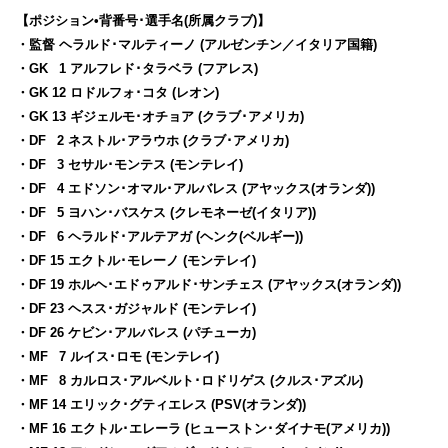
【ポジション•背番号･選手名(所属クラブ)】
・監督 ヘラルド･マルティーノ (アルゼンチン／イタリア国籍)
・GK
0
1 アルフレド･タラベラ (フアレス)
・GK 12 ロドルフォ･コタ (レオン)
・GK 13 ギジェルモ･オチョア (クラブ･アメリカ)
・DF
0
2 ネストル･アラウホ (クラブ･アメリカ)
・DF
0
3 セサル･モンテス (モンテレイ)
・DF
0
4 エドソン･オマル･アルバレス (アヤックス(オランダ))
・DF
0
5 ヨハン･バスケス (クレモネーゼ(イタリア))
・DF
0
6 ヘラルド･アルテアガ (ヘンク(ベルギー))
・DF 15 エクトル･モレーノ (モンテレイ)
・DF 19 ホルヘ･エドゥアルド･サンチェス (アヤックス(オランダ))
・DF 23 ヘスス･ガジャルド (モンテレイ)
・DF 26 ケビン･アルバレス (パチューカ)
・MF
0
7 ルイス･ロモ (モンテレイ)
・MF
0
8 カルロス･アルベルト･ロドリゲス (クルス･アズル)
・MF 14 エリック･グティエレス (PSV(オランダ))
・MF 16 エクトル･エレーラ (ヒューストン･ダイナモ(アメリカ))