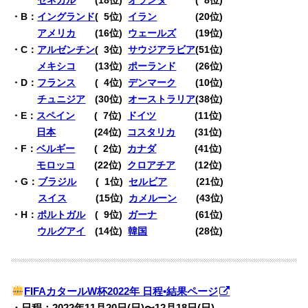
・B：
イングランド
(
0
5位)
イラン
(20位)
・B：
アメリカ
(16位)
ウェールズ
(19位)
・C：
アルゼンチン
(
0
3位)
サウジアラビア
(51位)
・C：
メキシコ
(13位)
ポーランド
(26位)
・D：
フランス
(
0
4位)
デンマーク
(10位)
・D：
チュニジア
(30位)
オーストラリア
(38位)
・E：
スペイン
(
0
7位)
ドイツ
(11位)
・E：
日本
(24位)
コスタリカ
(31位)
・F：
ベルギー
(
0
2位)
カナダ
(41位)
・F：
モロッコ
(22位)
クロアチア
(12位)
・G：
ブラジル
(
0
1位)
セルビア
(21位)
・G：
スイス
(15位)
カメルーン
(43位)
・H：
ポルトガル
(
0
9位)
ガーナ
(61位)
・H：
ウルグアイ
(14位)
韓国
(28位)
FIFAカタールW杯2022年 日程•結果ページ
・日程：2022年11月20日(日)〜12月18日(日)