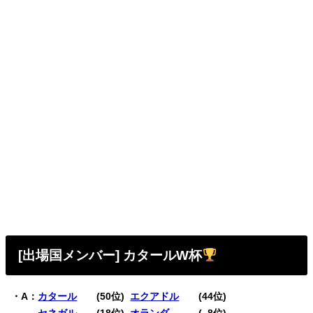
[出場国メンバー] カタールW杯
・A：
カタール
(50位)
エクアドル
(44位)
・A：
セネガル
(18位)
オランダ
(
0
8位)