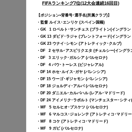
FIFAランキング7位(12大会連続16回目)
【ポジション•背番号･選手名(所属クラブ)】
・監督 ルイス･エンリケ (スペイン国籍)
・GK
0
1 ロベルト･サンチェス (ブライトン(イングランド
・GK 13 ダビド･ラジャ (ブレントフォード(イングランド
・GK 23 ウナイ･シモン (アトレティック･クルブ)
・DF
0
2 セサル･アスピリクエタ (チェルシー(イングラン
・DF
0
3 エリック･ガルシア (バルセロナ)
・DF
0
4 パウ･トーレス (ビジャレアル)
・DF 14 ホセ･ルイス･ガヤ (バレンシア)
・DF 15 ウーゴ･ギジャモン (バレンシア)
・DF 18 ジョルディ･アルバ (バルセロナ)
・DF 20 ダニエル･カルバハル (レアル･マドリード)
・DF 24 アイメリク･ラポルト (マンチェスター･シティ
・MF
0
5 セルヒオ･ブスケツ (バルセロナ)
・MF
0
6 マルコス･ジョレンテ (アトレティコ･マドリー
・MF
0
8 コケ (アトレティコ･マドリード)
・MF
0
9 ガビ (バルセロナ)