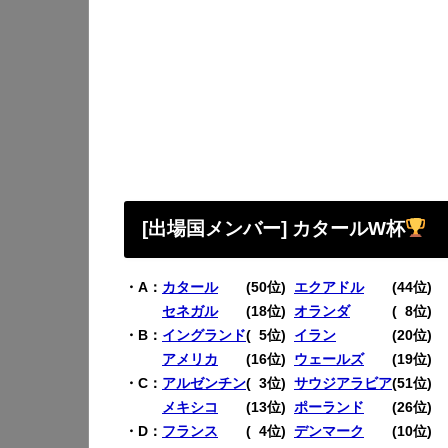
[出場国メンバー] カタールW杯
・A：
カタール
(50位)
エクアドル
(44位)
・A：
セネガル
(18位)
オランダ
(
0
8位)
・B：
イングランド
(
0
5位)
イラン
(20位)
・B：
アメリカ
(16位)
ウェールズ
(19位)
・C：
アルゼンチン
(
0
3位)
サウジアラビア
(51位)
・C：
メキシコ
(13位)
ポーランド
(26位)
・D：
フランス
(
0
4位)
デンマーク
(10位