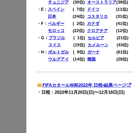
・D：
チュニジア
(30位)
オーストラリア
(38位)
・E：
スペイン
(
0
7位)
ドイツ
(11位)
・E：
日本
(24位)
コスタリカ
(31位)
・F：
ベルギー
(
0
2位)
カナダ
(41位)
・F：
モロッコ
(22位)
クロアチア
(12位)
・G：
ブラジル
(
0
1位)
セルビア
(21位)
・G：
スイス
(15位)
カメルーン
(43位)
・H：
ポルトガル
(
0
9位)
ガーナ
(61位)
・H：
ウルグアイ
(14位)
韓国
(28位)
FIFAカタールW杯2022年 日程•結果ページ
・日程：2022年11月20日(日)〜12月18日(日)