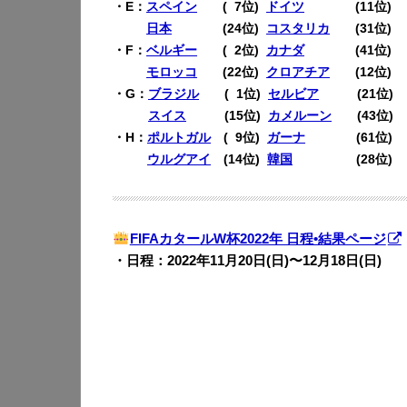
・E：
スペイン
(
0
7位)
ドイツ
(11位)
・E：
日本
(24位)
コスタリカ
(31位)
・F：
ベルギー
(
0
2位)
カナダ
(41位)
・F：
モロッコ
(22位)
クロアチア
(12位)
・G：
ブラジル
(
0
1位)
セルビア
(21位)
・G：
スイス
(15位)
カメルーン
(43位)
・H：
ポルトガル
(
0
9位)
ガーナ
(61位)
・H：
ウルグアイ
(14位)
韓国
(28位)
FIFAカタールW杯2022年 日程•結果ページ
・日程：2022年11月20日(日)〜12月18日(日)