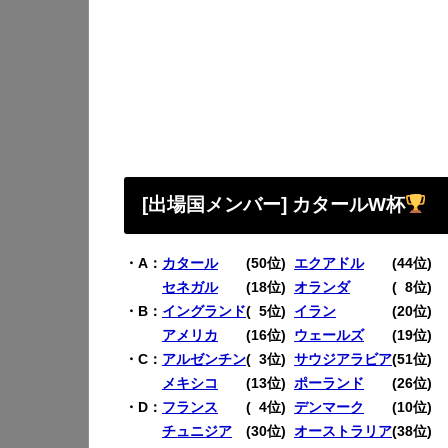
[出場国メンバー] カタールW杯
・A：
カタール
(50位)
エクアドル
(44位)
・A：
セネガル
(18位)
オランダ
(
0
8位)
・B：
イングランド
(
0
5位)
イラン
(20位)
・B：
アメリカ
(16位)
ウェールズ
(19位)
・C：
アルゼンチン
(
0
3位)
サウジアラビア
(51位)
・C：
メキシコ
(13位)
ポーランド
(26位)
・D：
フランス
(
0
4位)
デンマーク
(10位
・D：
チュニジア
(30位)
オーストラリア
(38位)