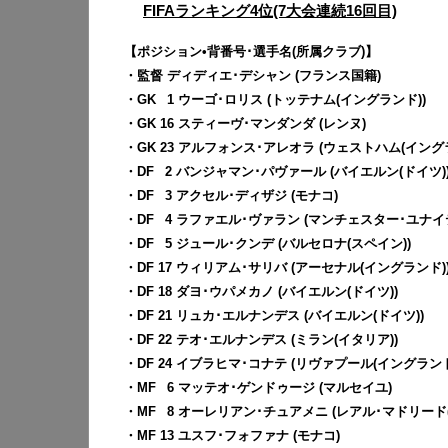
FIFAランキング4位(7大会連続16回目)
【ポジション•背番号･選手名(所属クラブ)】
・監督 ディディエ･デシャン (フランス国籍)
・GK
0
1 ウーゴ･ロリス (トッテナム(イングランド))
・GK 16 スティーヴ･マンダンダ (レンヌ)
・GK 23 アルフォンス･アレオラ (ウェストハム(イング
・DF
0
2 バンジャマン･パヴァール (バイエルン(ドイツ)
・DF
0
3 アクセル･ディザジ (モナコ)
・DF
0
4 ラファエル･ヴァラン (マンチェスター･ユナイ
・DF
0
5 ジュール･クンデ (バルセロナ(スペイン))
・DF 17 ウィリアム･サリバ (アーセナル(イングランド)
・DF 18 ダヨ･ウパメカノ (バイエルン(ドイツ))
・DF 21 リュカ･エルナンデス (バイエルン(ドイツ))
・DF 22 テオ･エルナンデス (ミラン(イタリア))
・DF 24 イブラヒマ･コナテ (リヴァプール(イングランド
・MF
0
6 マッテオ･ゲンドゥージ (マルセイユ)
・MF
0
8 オーレリアン･チュアメニ (レアル･マドリード(
・MF 13 ユスフ･フォファナ (モナコ)