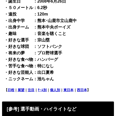
・誕生日 ：2008年6月26日
・５０メートル：6.2秒
・遠投 ：120m
・出身中学 ：熊本･山鹿市立山鹿中
・出身チーム ：熊本中央ボーイズ
・趣味 ：音楽を聴くこと
・好きな選手 ：宗山塁
・好きな球団 ：ソフトバンク
・将来の夢 ：プロ野球選手
・好きな食べ物：ハンバーグ
・苦手な食べ物：特になし
・好きな芸能人：出口夏希
・ニックネーム：池ちゃん
【
日程
｜
展望
｜
注目
｜
ﾁｰﾑ別
｜
個人別
｜
東日本
｜
西日本
】
[参考] 選手動画・ハイライトなど