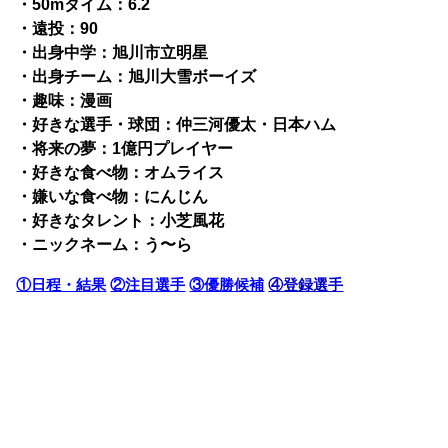
・50mタイム：6.2
・遠投：90
・出身中学：旭川市立明星
・出身チーム：旭川大雪ボーイズ
・趣味：漫画
・好きな選手・球団：仲三河優太・日本ハム
・将来の夢：1億円プレイヤー
・好きな食べ物：オムライス
・嫌いな食べ物：にんじん
・好きなタレント：小芝風花
・ニックネーム：う〜ら
①日程・結果
②注目選手
③優勝候補
④登録選手