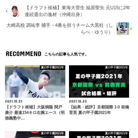
【ドラフト候補】東海大菅生 福原聖矢 元U15に2年
連続選出の逸材（沖縄出身）
大崎高校 調祐李 捕手・4番を担うチーム大黒柱（し
らべ・ゆうり）
RECOMMEND
こちらの記事も人気です。
夏の甲子園2021年
夏の甲子園2021年
2021.10.23
2021.10.25
【ドラフト候補】大阪桐蔭 関戸
【結果・総評】京都国際 1-0 前橋
康介 最速154キロ右腕エース（明
育英 夏の甲子園2021年
徳義塾中…
夏の甲子園2021年
夏の甲子園2021年