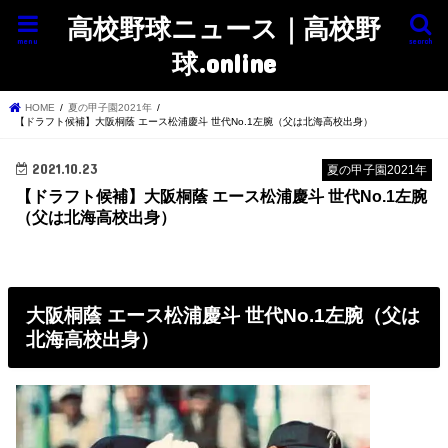
高校野球ニュース｜高校野
menu
search
球.online
HOME
夏の甲子園2021年
【ドラフト候補】大阪桐蔭 エース松浦慶斗 世代No.1左腕（父は北海高校出身）
2021.10.23
夏の甲子園2021年
【ドラフト候補】大阪桐蔭 エース松浦慶斗 世代No.1左腕
（父は北海高校出身）
大阪桐蔭 エース松浦慶斗 世代No.1左腕（父は
北海高校出身）