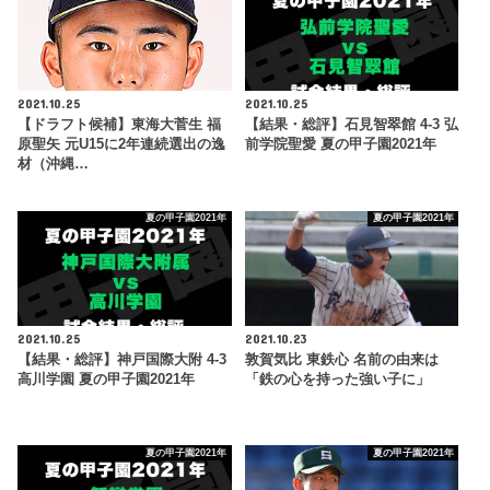
2021.10.25
2021.10.25
【ドラフト候補】東海大菅生 福
【結果・総評】石見智翠館 4-3 弘
原聖矢 元U15に2年連続選出の逸
前学院聖愛 夏の甲子園2021年
材（沖縄…
夏の甲子園2021年
夏の甲子園2021年
2021.10.25
2021.10.23
【結果・総評】神戸国際大附 4-3
敦賀気比 東鉄心 名前の由来は
高川学園 夏の甲子園2021年
「鉄の心を持った強い子に」
夏の甲子園2021年
夏の甲子園2021年