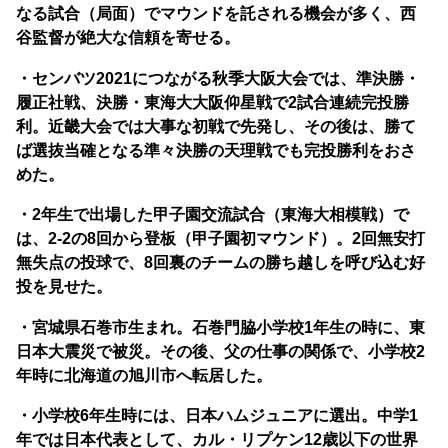
なる試合（局面）でマウンドを託される機会が多く、西
谷監督が絶大な信頼を寄せる。
・センバツ2021につながる秋季大阪大会では、準決勝・
履正社戦、決勝・東海大大阪仰星戦で2試合連続完投勝
利。近畿大会では大事な初戦で先発し、その後は、勝て
ば選抜当確となる準々決勝の天理戦でも完投勝利をおさ
めた。
・2年生で出場した甲子園交流試合（東海大相模戦）で
は、2-2の8回から登板（甲子園初マウンド）。2回無安打
無失点の投球で、8回裏のチームの勝ち越しを呼び込む好
投を見せた。
・宮城県石巻市生まれ。石巻門脇小学校1年生の時に、東
日本大震災で被災。その後、父の仕事の関係で、小学校2
年時に北海道の旭川市へ転居した。
・小学校6年生時には、日本ハムジュニアに選出。中学1
年では日本代表として、カル・リプケン12歳以下の世界