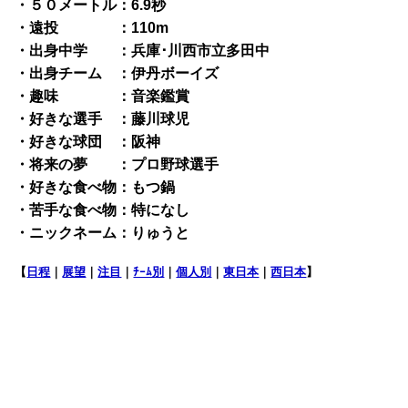
・５０メートル：6.9秒
・遠投 ：110m
・出身中学 ：兵庫･川西市立多田中
・出身チーム ：伊丹ボーイズ
・趣味 ：音楽鑑賞
・好きな選手 ：藤川球児
・好きな球団 ：阪神
・将来の夢 ：プロ野球選手
・好きな食べ物：もつ鍋
・苦手な食べ物：特になし
・ニックネーム：りゅうと
【
日程
｜
展望
｜
注目
｜
ﾁｰﾑ別
｜
個人別
｜
東日本
｜
西日本
】