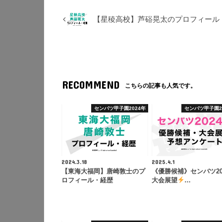
【星稜高校】芦硲晃太のプロフィール
RECOMMEND
こちらの記事も人気です。
センバツ甲子園2024年
センバツ甲子園2
2024.3.18
2025.4.1
【東海大福岡】唐崎敦士のプ
《優勝候補》センバツ20
ロフィール・経歴
大会展望
…