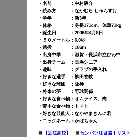
・名前 ：中村駿介
・読み方 ：なかむら しゅんすけ
・学年 ：新3年
・体格 ：身長171cm、体重71kg
・誕生日 ：2006年4月8日
・５０メートル：6.0秒
・遠投 ：106m
・出身中学 ：滋賀・長浜市立びわ中
・出身チーム ：長浜シニア
・趣味 ：グラブの手入れ
・好きな選手 ：柳田悠岐
・好きな球団 ：阪神
・将来の夢 ：野球関係
・好きな食べ物：オムライス、肉
・苦手な食べ物：トマト
・好きな芸能人：なかやまきんに君
・ニックネーム：かばちゃん
【近江高校】
｜
センバツ注目選手リスト