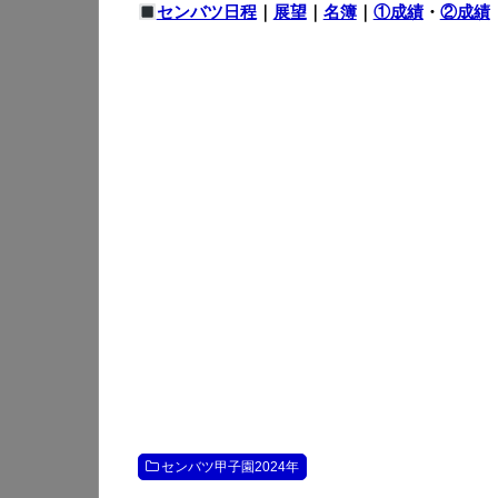
センバツ日程
｜
展望
｜
名簿
｜
①成績
・
②成績
センバツ甲子園2024年