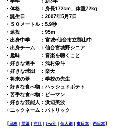
・学年 ：新3年
・体格 ：身長172cm、体重72kg
・誕生日 ：2007年5月7日
・５０メートル：5.9秒
・遠投 ：95m
・出身中学 ：宮城•仙台市立郡山中
・出身チーム ：仙台宮城野シニア
・趣味 ：音楽を聴くこと
・好きな選手 ：浅村栄斗
・好きな球団 ：楽天
・将来の夢 ：学校の先生
・好きな食べ物：ハッシュドボテト
・苦手な食べ物：ピーマン
・好きな芸能人：浜辺美波
・ニックネーム：パトリック
【
日程
｜
展望
｜
注目
｜
ﾁｰﾑ別
｜
個人別
｜
東日本
｜
西日本
】