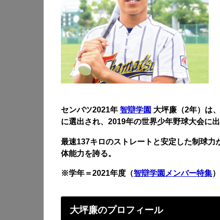
センバツ2021年
智辯学園
大坪廉（2年）は、
に選出され、2019年の世界少年野球大会に
最速137キロのストレートと安定した制球
体能力を誇る。
※学年＝2021年度（
智辯学園メンバー特集
）
大坪廉のプロフィール