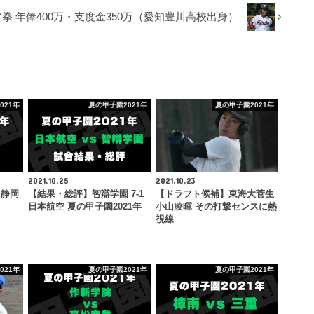
拳 年俸400万・支度金350万（愛知豊川高校出身）
021年
夏の甲子園2021年
夏の甲子園2021年
2021.10.25
2021.10.23
 静岡
【結果・総評】智辯学園 7-1
【ドラフト候補】東海大菅生
日本航空 夏の甲子園2021年
小山凌暉 その打撃センスに熱
視線
021年
夏の甲子園2021年
夏の甲子園2021年