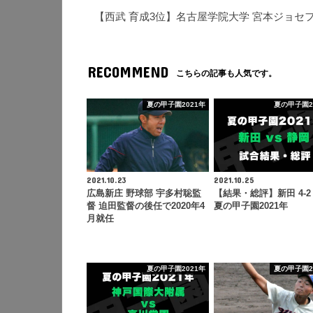
【西武 育成3位】名古屋学院大学 宮本ジョセフ
RECOMMEND
こちらの記事も人気です。
夏の甲子園2021年
夏の甲子園2
2021.10.23
2021.10.25
広島新庄 野球部 宇多村聡監
【結果・総評】新田 4-2
督 迫田監督の後任で2020年4
夏の甲子園2021年
月就任
夏の甲子園2021年
夏の甲子園2