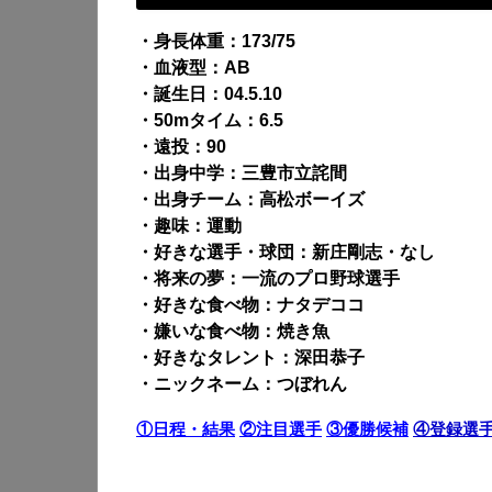
・身長体重：173/75
・血液型：AB
・誕生日：04.5.10
・50mタイム：6.5
・遠投：90
・出身中学：三豊市立詫間
・出身チーム：高松ボーイズ
・趣味：運動
・好きな選手・球団：新庄剛志・なし
・将来の夢：一流のプロ野球選手
・好きな食べ物：ナタデココ
・嫌いな食べ物：焼き魚
・好きなタレント：深田恭子
・ニックネーム：つぼれん
①日程・結果
②注目選手
③優勝候補
④登録選