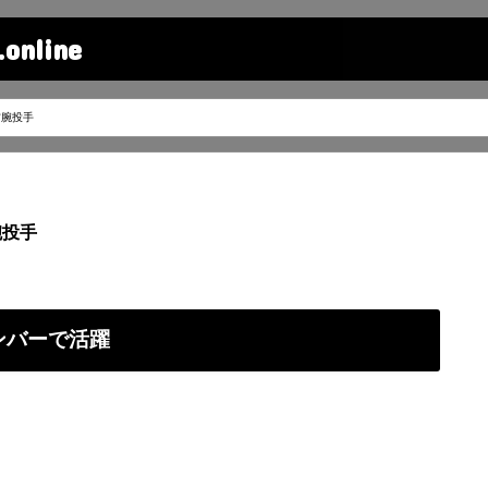
line
右腕投手
腕投手
ンバーで活躍