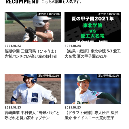
RECOMMEND
こちらの記事も人気です。
夏の甲子園2021年
夏の甲子園2021年
2021.10.23
2021.10.25
智辯学園 三垣飛馬（ひゅうま）
【結果・総評】東北学院 5-3 愛工
先制パンチ力が高い左の好打者
大名電 夏の甲子園2021年
夏の甲子園2021年
夏の甲子園2021年
2021.10.23
2021.10.23
宮崎商業 中村碧人 “野球バカ”と
【ドラフト候補】専大松戸 深沢
呼ばれる努力家キャプテン
鳳介 サイドスローの完封王子