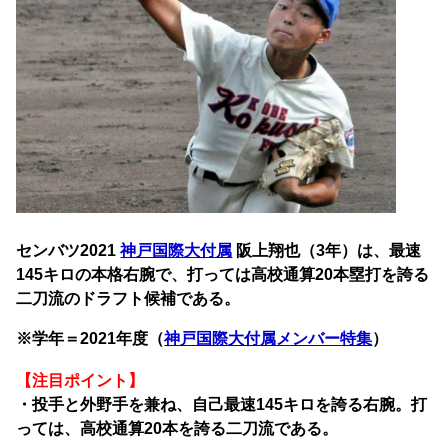
センバツ2021
神戸国際大付属
阪上翔也（3年）は、最速
145キロの本格右腕で、打っては高校通算20本塁打を誇る
二刀流のドラフト候補である。
※学年＝2021年度（
神戸国際大付属メンバー特集
）
【注目ポイント】
・投手と外野手を兼ね、自己最速145キロを誇る右腕。打
っては、高校通算20本を誇る二刀流である。