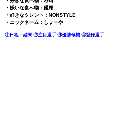
・好きな食べ物：寿司
・嫌いな食べ物：饅頭
・好きなタレント：NONSTYLE
・ニックネーム：しょーや
①日程・結果
②注目選手
③優勝候補
④登録選手