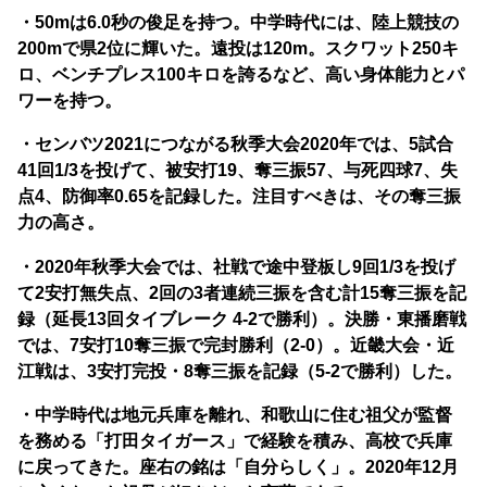
・50mは6.0秒の俊足を持つ。中学時代には、陸上競技の
200mで県2位に輝いた。遠投は120m。スクワット250キ
ロ、ベンチプレス100キロを誇るなど、高い身体能力とパ
ワーを持つ。
・センバツ2021につながる秋季大会2020年では、5試合
41回1/3を投げて、被安打19、奪三振57、与死四球7、失
点4、防御率0.65を記録した。注目すべきは、その奪三振
力の高さ。
・2020年秋季大会では、社戦で途中登板し9回1/3を投げ
て2安打無失点、2回の3者連続三振を含む計15奪三振を記
録（延長13回タイブレーク 4-2で勝利）。決勝・東播磨戦
では、7安打10奪三振で完封勝利（2-0）。近畿大会・近
江戦は、3安打完投・8奪三振を記録（5-2で勝利）した。
・中学時代は地元兵庫を離れ、和歌山に住む祖父が監督
を務める「打田タイガース」で経験を積み、高校で兵庫
に戻ってきた。座右の銘は「自分らしく」。2020年12月