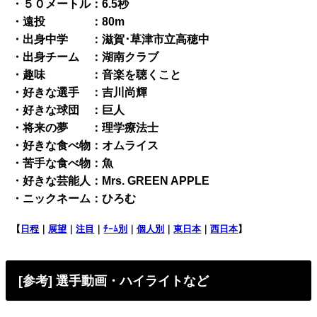
・５０メートル：6.5秒
・遠投 ：80m
・出身中学 ：滋賀･草津市立高穂中
・出身チーム ：湖南クラブ
・趣味 ：音楽を聴くこと
・好きな選手 ：吉川尚輝
・好きな球団 ：巨人
・将来の夢 ：理学療法士
・好きな食べ物：オムライス
・苦手な食べ物：魚
・好きな芸能人：Mrs. GREEN APPLE
・ニックネーム：ひろむ
【
日程
｜
展望
｜
注目
｜
ﾁｰﾑ別
｜
個人別
｜
東日本
｜
西日本
】
[参考] 選手動画・ハイライトなど