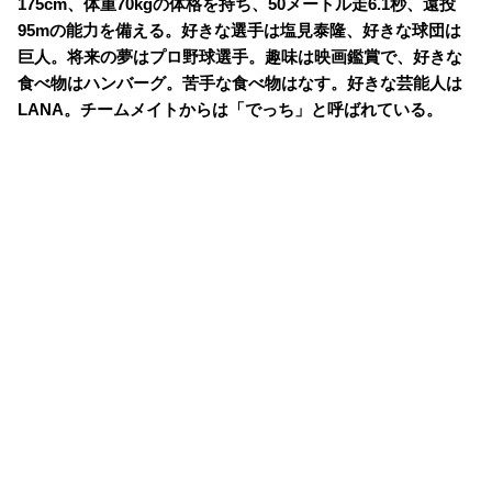
175cm、体重70kgの体格を持ち、50メートル走6.1秒、遠投
95mの能力を備える。好きな選手は塩見泰隆、好きな球団は
巨人。将来の夢はプロ野球選手。趣味は映画鑑賞で、好きな
食べ物はハンバーグ。苦手な食べ物はなす。好きな芸能人は
LANA。チームメイトからは「でっち」と呼ばれている。