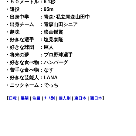
・５０メートル：6.1秒
・遠投 ：95m
・出身中学 ：青森･私立青森山田中
・出身チーム ：青森山田シニア
・趣味 ：映画鑑賞
・好きな選手 ：塩見泰隆
・好きな球団 ：巨人
・将来の夢 ：プロ野球選手
・好きな食べ物：ハンバーグ
・苦手な食べ物：なす
・好きな芸能人：LANA
・ニックネーム：でっち
【
日程
｜
展望
｜
注目
｜
ﾁｰﾑ別
｜
個人別
｜
東日本
｜
西日本
】