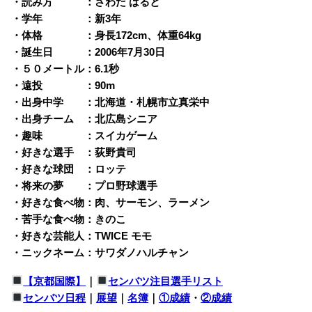
・読み方 ：さわだ はると
・学年 ：新3年
・体格 ：身長172cm、体重64kg
・誕生日 ：2006年7月30日
・５０メートル：6.1秒
・遠投 ：90m
・出身中学 ：北海道・札幌市立真栄中
・出身チーム ：北広島シニア
・趣味 ：スイカゲーム
・好きな選手 ：荻野貴司
・好きな球団 ：ロッテ
・将来の夢 ：プロ野球選手
・好きな食べ物：肉、サーモン、ラーメン
・苦手な食べ物：きのこ
・好きな芸能人：TWICE モモ
・ニックネーム：サワダノハルチャン
【京都国際】
｜
センバツ注目選手リスト
センバツ日程
｜
展望
｜
名簿
｜
①成績
・
②成績