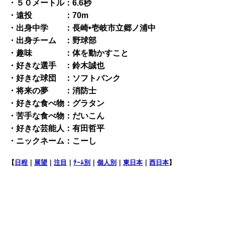
・５０メートル：6.6秒
・遠投 ：70m
・出身中学 ：長崎•壱岐市立郷ノ浦中
・出身チーム ：野球部
・趣味 ：体を動かすこと
・好きな選手 ：鈴木誠也
・好きな球団 ：ソフトバンク
・将来の夢 ：消防士
・好きな食べ物：グラタン
・苦手な食べ物：だいこん
・好きな芸能人：有田哲平
・ニックネーム：こーし
【
日程
｜
展望
｜
注目
｜
ﾁｰﾑ別
｜
個人別
｜
東日本
｜
西日本
】