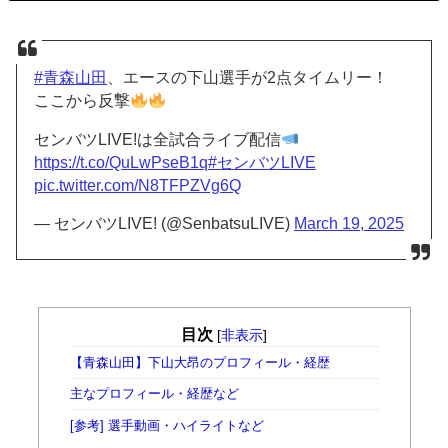
#青森山田
、エースの下山選手が2点タイムリー！
ここから反撃
センバツLIVE!は全試合ライブ配信
https://t.co/QuLwPseB1q
#センバツLIVE
pic.twitter.com/N8TFPZVg6Q
— センバツLIVE! (@SenbatsuLIVE)
March 19, 2025
目次
[
非表示
]
【青森山田】下山大昂のプロフィール・経歴
主なプロフィール・経歴など
[参考] 選手動画・ハイライトなど