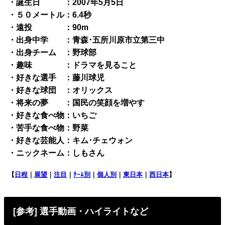
・誕生日 ：2007年5月5日
・５０メートル：6.4秒
・遠投 ：90m
・出身中学 ：青森･五所川原市立第三中
・出身チーム ：野球部
・趣味 ：ドラマを見ること
・好きな選手 ：藤川球児
・好きな球団 ：オリックス
・将来の夢 ：国民の笑顔を増やす
・好きな食べ物：いちご
・苦手な食べ物：野菜
・好きな芸能人：キム･チェウォン
・ニックネーム：しもさん
【
日程
｜
展望
｜
注目
｜
ﾁｰﾑ別
｜
個人別
｜
東日本
｜
西日本
】
[参考] 選手動画・ハイライトなど