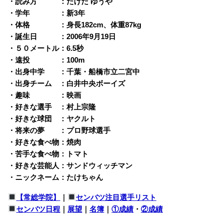
・読み方 ：たけだ ゆうや
・学年 ：新3年
・体格 ：身長182cm、体重87kg
・誕生日 ：2006年9月19日
・５０メートル：6.5秒
・遠投 ：100m
・出身中学 ：千葉・船橋市立二宮中
・出身チーム ：白井中央ボーイズ
・趣味 ：映画
・好きな選手 ：村上宗隆
・好きな球団 ：ヤクルト
・将来の夢 ：プロ野球選手
・好きな食べ物：焼肉
・苦手な食べ物：トマト
・好きな芸能人：サンドウィッチマン
・ニックネーム：たけちゃん
【常総学院】
｜
センバツ注目選手リスト
センバツ日程
｜
展望
｜
名簿
｜
①成績
・
②成績