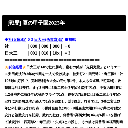
[戦歴] 夏の甲子園2023年
◆
社(兵庫)
0-3
日大三(西東京)
※初戦
社 ｜000｜000｜000｜＝0
日大三 ｜001｜010｜10x｜＝3
=====================================
試合経過
日大三が3-0で社に勝利。座右の銘が「先発完投」というエー
ス安田虎汰郎(3年)が9回を一人で投げ抜き、被安打2・四死球2・奪三振5・計
106球の好投で、完封勝利(今大会の完封第1号、本人も公式戦で初完封)。攻
撃陣は計11安打。まず3回裏に3番二宮士(3年)の2塁打で1点、中盤の5回裏に
は2番池内仁海(3年)の犠牲フライで1点、終盤の7回裏には3番二宮士(3年)の
安打に外野悪送球が絡んで1点を追加し、計3得点。打者では、3番二宮士(3
年)が4打数3安打1打点、6番針金侑良(3年)・8番森山太陽(3年)が共に4打数2
安打と複数安打を記録。敗れた社は、背番号1高橋大和(3年)が6回2/3を投げ
て被安打9・四死球2・奪三振1・失点3と力投し、その後は背番号10福田海晴