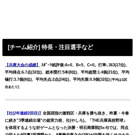
[チーム紹介] 特長・注目選手など
【兵庫大会の成績】
ｽﾎﾟｰﾂ紙評価:A=0、B=5、C=0。打率:.363(17位)、
平均得点:6.7点(32位)、総本塁打:5本(8位)、平均盗塁:1.4個(21位)、平均
犠打:3.7個(8位)、平均失点:2点(24位)、平均失策:0.9個(32位)
[平均は1試
合あたり]
【社(2年連続2回目)】
全国屈指の激戦区・兵庫を勝ち抜き、昨夏・今春
に続き”3季連続出場”の超実力校、社(やしろ)。「THE兵庫高校野球」
を体現するような好ゲームとなった決勝・明石商業戦(5x-4)では、同点
で迎えた9回裏2死満塁から、8番藤井竜之介(3年)が内野を抜くサヨナラ