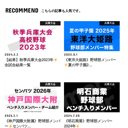
RECOMMEND
こちらの記事も人気です。
兵庫大会
兵庫大会
2024.2.3
2025.8.1
【結果】秋季兵庫大会2023年
《東洋大姫路》野球部メンバー
全試合結果一覧
夏の甲子園2…
兵庫大会
兵庫大会
2026.3.1
2024.7.28
《神戸国際大附属》野球部メンバ
《明石商業》野球部メンバー
ー
センバツ…
2024年