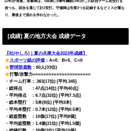
(2年)が登板。攻撃陣は、5回表に6番年綱皓(3年)がこの試合チーム初安打を
放つも、試合を通じて計2安打。守備陣は失策3つを記録するなどミスが重な
り、最後まで流れを作れなかった。
[成績] 夏の地方大会 成績データ
【社(やしろ)｜夏の兵庫大会2023年成績】
スポーツ紙の評価
：A=0、B=5、C=0
野球部員数
：60人(33位)
打撃/攻撃力======================
・チーム打率：.363(17位) [平均.345]
・総得点 ：47点(14位) [平均40点]
・平均得点 ：6.7点(32位) [平均7.3点]
・総本塁打 ：5本(8位) [平均3本]
・平均本塁打：0.7本(12位) [平均0.5本]
・総盗塁数 ：10個(17位) [平均8個]
・平均盗塁数：1.4個(21位) [平均1.5個]
・総犠打数 ：26個(2位) [平均15個]