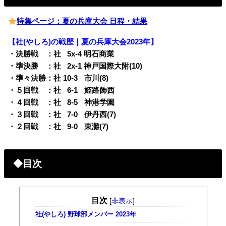
特集ページ：夏の兵庫大会 日程・結果
【社(やしろ)の戦歴｜夏の兵庫大会2023年】
・決勝戦 ：社
0
5x-4 明石商業
・準決勝 ：社
0
2x-1 神戸国際大附(10)
・準々決勝：社 10-3
q
市川(8)
・５回戦 ：社
0
6-1
q
姫路飾西
・４回戦 ：社
0
8-5
q
神港学園
・３回戦 ：社
0
7-0
q
伊丹西(7)
・２回戦 ：社
0
9-0
q
東灘(7)
◆目次
目次
[
非表示
]
社(やしろ) 野球部メンバー 2023年