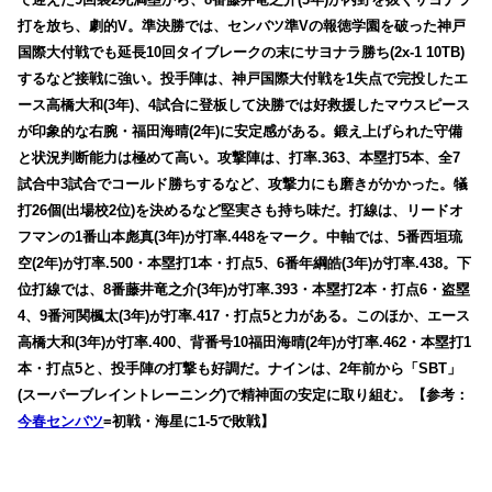
打を放ち、劇的V。準決勝では、センバツ準Vの報徳学園を破った神戸
国際大付戦でも延長10回タイブレークの末にサヨナラ勝ち(2x-1 10TB)
するなど接戦に強い。
投手陣は、神戸国際大付戦を1失点で完投したエ
ース高橋大和(3年)、4試合に登板して決勝では好救援したマウスピース
が印象的な右腕・福田海晴(2年)に安定感がある。
鍛え上げられた守備
と状況判断能力は極めて高い。
攻撃陣は、打率.363、本塁打5本、全7
試合中3試合でコールド勝ちするなど、攻撃力にも磨きがかかった。犠
打26個(出場校2位)を決めるなど堅実さも持ち味だ。
打線は、リードオ
フマンの1番山本彪真(3年)が打率.448をマーク。
中軸では、5番西垣琉
空(2年)が打率.500・本塁打1本・打点5、6番年綱皓(3年)が打率.438。下
位打線では、8番藤井竜之介(3年)が打率.393・本塁打2本・打点6・盗塁
4、9番河関楓太(3年)が打率.417・打点5と力がある。このほか、エース
高橋大和(3年)が打率.400、背番号10福田海晴(2年)が打率.462・本塁打1
本・打点5と、投手陣の打撃も好調だ。
ナインは、2年前から「SBT」
(スーパーブレイントレーニング)で精神面の安定に取り組む。【参考：
今春センバツ
=初戦・海星に1-5で敗戦】